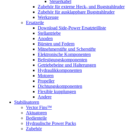
Steuerkabel
Zubehör für externe Heck- und Bugstrahlruder
Zubehör für ausklappbare Bugstrahlruder
Werkzeuge
Ersatzeile
Download Side-Power Ersatzteilliste
Stellantriebe
Anoden
Bürsten und Federn
Mitnehmerstifte und Scherstifte
Elektronische Komponenten
Befestigungskomponenten
Getriebebeine und Halterungen
Hydraulikkomponenten
Motoren
Propeller
Dichtungskomponenten
Flexible kupplungen
Andere
Stabilisatoren
Vector Fins™
Aktuatoren
Bedienteile
Hydraulische Power Packs
Zubehör