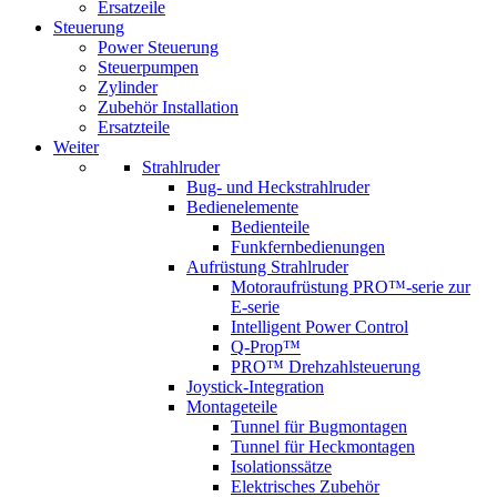
Ersatzeile
Steuerung
Power Steuerung
Steuerpumpen
Zylinder
Zubehör Installation
Ersatzteile
Weiter
Strahlruder
Bug- und Heckstrahlruder
Bedienelemente
Bedienteile
Funkfernbedienungen
Aufrüstung Strahlruder
Motoraufrüstung PRO™-serie zur
E-serie
Intelligent Power Control
Q-Prop™
PRO™ Drehzahlsteuerung
Joystick-Integration
Montageteile
Tunnel für Bugmontagen
Tunnel für Heckmontagen
Isolationssätze
Elektrisches Zubehör