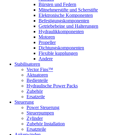
Bürsten und Federn
Mitnehmerstifte und Scherstifte
Elektronische Komponenten
Befestigungskomponenten
Getriebebeine und Halterungen
Hydraulikkomponenten
Motoren
Propeller
Dichtungskomponenten
Flexible kupplungen
Andere
Stabilisatoren
Vector Fins™
Aktuatoren
Bedienteile
Hydraulische Power Packs
Zubehör
Ersatzeile
Steuerung
Power Steuerung
Steuerpumpen
Zylinder
Zubehör Installation
Ersatzteile
Ankerwinden