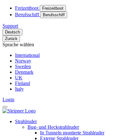
Freizeitboot
Freizeitboot
Berufsschiff
Berufsschiff
Support
Deutsch
Zurück
Sprache wählen
International
Norway
Sweden
Denmark
UK
Finland
Italy
Login
Strahlruder
Bug- und Heckstrahlruder
In Tunneln montierte Strahlruder
Externe Strahlruder