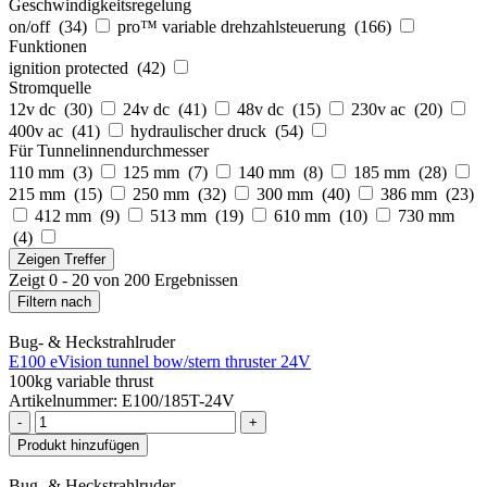
Geschwindigkeitsregelung
on/off (
34
)
pro™ variable drehzahlsteuerung (
166
)
Funktionen
ignition protected (
42
)
Stromquelle
12v dc (
30
)
24v dc (
41
)
48v dc (
15
)
230v ac (
20
)
400v ac (
41
)
hydraulischer druck (
54
)
Für Tunnelinnendurchmesser
110 mm (
3
)
125 mm (
7
)
140 mm (
8
)
185 mm (
28
)
215 mm (
15
)
250 mm (
32
)
300 mm (
40
)
386 mm (
23
)
412 mm (
9
)
513 mm (
19
)
610 mm (
10
)
730 mm
(
4
)
Zeigen
Treffer
Zeigt 0 - 20 von 200 Ergebnissen
Filtern nach
Bug- & Heckstrahlruder
E100 eVision tunnel bow/stern thruster 24V
100kg variable thrust
Artikelnummer: E100/185T-24V
-
+
Produkt hinzufügen
Bug- & Heckstrahlruder