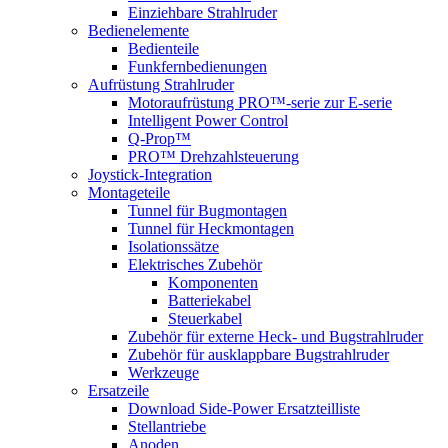
Einziehbare Strahlruder
Bedienelemente
Bedienteile
Funkfernbedienungen
Aufrüstung Strahlruder
Motoraufrüstung PRO™-serie zur E-serie
Intelligent Power Control
Q-Prop™
PRO™ Drehzahlsteuerung
Joystick-Integration
Montageteile
Tunnel für Bugmontagen
Tunnel für Heckmontagen
Isolationssätze
Elektrisches Zubehör
Komponenten
Batteriekabel
Steuerkabel
Zubehör für externe Heck- und Bugstrahlruder
Zubehör für ausklappbare Bugstrahlruder
Werkzeuge
Ersatzeile
Download Side-Power Ersatzteilliste
Stellantriebe
Anoden