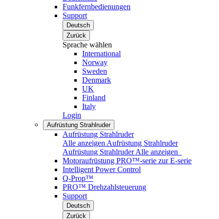
Funkfernbedienungen
Support
Deutsch
Zurück
Sprache wählen
International
Norway
Sweden
Denmark
UK
Finland
Italy
Login
Aufrüstung Strahlruder
Aufrüstung Strahlruder
Alle anzeigen Aufrüstung Strahlruder
Aufrüstung Strahlruder
Alle anzeigen
Motoraufrüstung PRO™-serie zur E-serie
Intelligent Power Control
Q-Prop™
PRO™ Drehzahlsteuerung
Support
Deutsch
Zurück