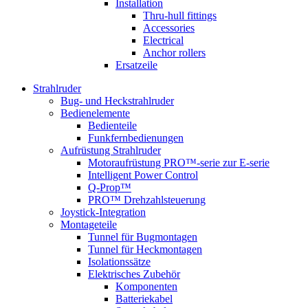
Installation
Thru-hull fittings
Accessories
Electrical
Anchor rollers
Ersatzeile
Strahlruder
Bug- und Heckstrahlruder
Bedienelemente
Bedienteile
Funkfernbedienungen
Aufrüstung Strahlruder
Motoraufrüstung PRO™-serie zur E-serie
Intelligent Power Control
Q-Prop™
PRO™ Drehzahlsteuerung
Joystick-Integration
Montageteile
Tunnel für Bugmontagen
Tunnel für Heckmontagen
Isolationssätze
Elektrisches Zubehör
Komponenten
Batteriekabel