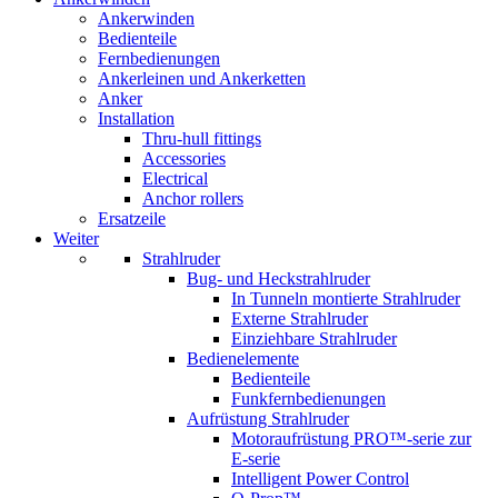
Ankerwinden
Bedienteile
Fernbedienungen
Ankerleinen und Ankerketten
Anker
Installation
Thru-hull fittings
Accessories
Electrical
Anchor rollers
Ersatzeile
Weiter
Strahlruder
Bug- und Heckstrahlruder
In Tunneln montierte Strahlruder
Externe Strahlruder
Einziehbare Strahlruder
Bedienelemente
Bedienteile
Funkfernbedienungen
Aufrüstung Strahlruder
Motoraufrüstung PRO™-serie zur
E-serie
Intelligent Power Control