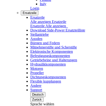
Italy
Login
Ersatzeile
Ersatzeile
Alle anzeigen Ersatzeile
Ersatzeile
Alle anzeigen
Download Side-Power Ersatzteilliste
Stellantriebe
Anoden
Bürsten und Federn
Mitnehmerstifte und Scherstifte
Elektronische Komponenten
Befestigungskomponenten
Getriebebeine und Halterungen
Hydraulikkomponenten
Motoren
Propeller
Dichtungskomponenten
Flexible kupplungen
Andere
Support
Deutsch
Zurück
Sprache wählen