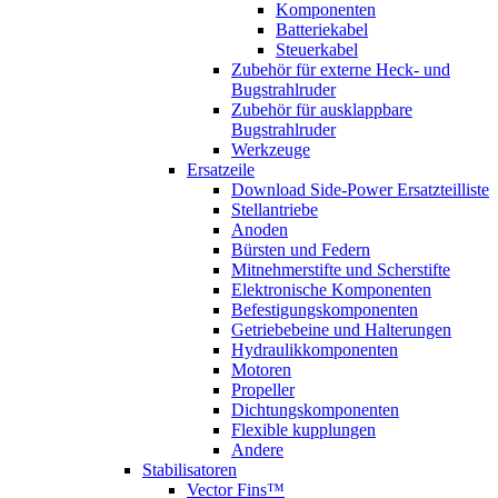
Komponenten
Batteriekabel
Steuerkabel
Zubehör für externe Heck- und
Bugstrahlruder
Zubehör für ausklappbare
Bugstrahlruder
Werkzeuge
Ersatzeile
Download Side-Power Ersatzteilliste
Stellantriebe
Anoden
Bürsten und Federn
Mitnehmerstifte und Scherstifte
Elektronische Komponenten
Befestigungskomponenten
Getriebebeine und Halterungen
Hydraulikkomponenten
Motoren
Propeller
Dichtungskomponenten
Flexible kupplungen
Andere
Stabilisatoren
Vector Fins™