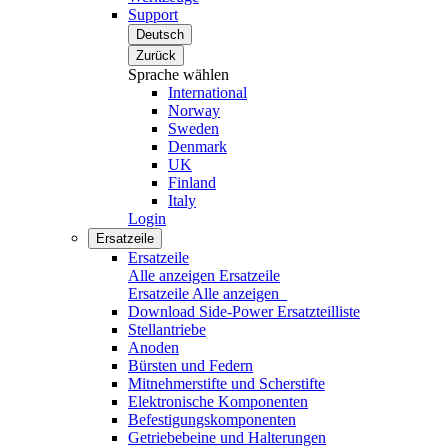
Support
Deutsch
Zurück
Sprache wählen
International
Norway
Sweden
Denmark
UK
Finland
Italy
Login
Ersatzeile
Ersatzeile
Alle anzeigen Ersatzeile
Ersatzeile
Alle anzeigen
Download Side-Power Ersatzteilliste
Stellantriebe
Anoden
Bürsten und Federn
Mitnehmerstifte und Scherstifte
Elektronische Komponenten
Befestigungskomponenten
Getriebebeine und Halterungen