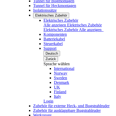
Tunnel für Bugmontagen
Tunnel für Heckmontagen
Isolationssätze
Elektrisches Zubehör
Elektrisches Zubehör
Alle anzeigen Elektrisches Zubehör
Elektrisches Zubehör
Alle anzeigen
Komponenten
Batteriekabel
Steuerkabel
Support
Deutsch
Zurück
Sprache wählen
International
Norway
Sweden
Denmark
UK
Finland
Italy
Login
Zubehör für externe Heck- und Bugstrahlruder
Zubehör für ausklappbare Bugstrahlruder
Werkzeuge