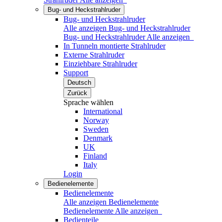
Bug- und Heckstrahlruder
Bug- und Heckstrahlruder
Alle anzeigen Bug- und Heckstrahlruder
Bug- und Heckstrahlruder
Alle anzeigen
In Tunneln montierte Strahlruder
Externe Strahlruder
Einziehbare Strahlruder
Support
Deutsch
Zurück
Sprache wählen
International
Norway
Sweden
Denmark
UK
Finland
Italy
Login
Bedienelemente
Bedienelemente
Alle anzeigen Bedienelemente
Bedienelemente
Alle anzeigen
Bedienteile