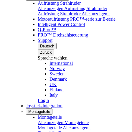
Aufrüstung Strahlruder
Alle anzeigen Aufrüstung Strahlruder
Aufrüstung Strahlruder
Alle anzeigen
Motoraufrüstung PRO™-serie zur E-serie
Intelligent Power Control
Q-Prop™
PRO™ Drehzahlsteuerung
Support
Deutsch
Zurück
Sprache wählen
International
Norway
Sweden
Denmark
UK
Finland
Italy
Login
Joystick-Integration
Montageteile
Montageteile
Alle anzeigen Montageteile
Montageteile
Alle anzeigen