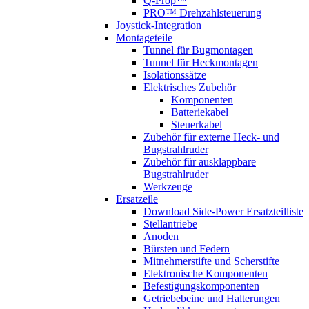
Q-Prop™
PRO™ Drehzahlsteuerung
Joystick-Integration
Montageteile
Tunnel für Bugmontagen
Tunnel für Heckmontagen
Isolationssätze
Elektrisches Zubehör
Komponenten
Batteriekabel
Steuerkabel
Zubehör für externe Heck- und
Bugstrahlruder
Zubehör für ausklappbare
Bugstrahlruder
Werkzeuge
Ersatzeile
Download Side-Power Ersatzteilliste
Stellantriebe
Anoden
Bürsten und Federn
Mitnehmerstifte und Scherstifte
Elektronische Komponenten
Befestigungskomponenten
Getriebebeine und Halterungen