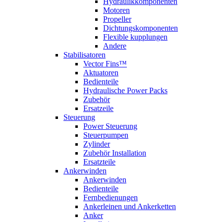
Hydraulikkomponenten
Motoren
Propeller
Dichtungskomponenten
Flexible kupplungen
Andere
Stabilisatoren
Vector Fins™
Aktuatoren
Bedienteile
Hydraulische Power Packs
Zubehör
Ersatzeile
Steuerung
Power Steuerung
Steuerpumpen
Zylinder
Zubehör Installation
Ersatzteile
Ankerwinden
Ankerwinden
Bedienteile
Fernbedienungen
Ankerleinen und Ankerketten
Anker