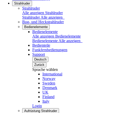
Strahlruder
Strahlruder
Alle anzeigen Strahlruder
Strahlruder
Alle anzeigen
Bug- und Heckstrahlruder
Bedienelemente
Bedienelemente
Alle anzeigen Bedienelemente
Bedienelemente
Alle anzeigen
Bedienteile
Funkfernbedienungen
Support
Deutsch
Zurück
Sprache wählen
International
Norway
Sweden
Denmark
UK
Finland
Italy
Login
Aufrüstung Strahlruder