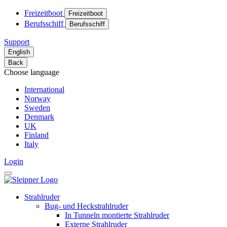
Freizeitboot
Freizeitboot
Berufsschiff
Berufsschiff
Support
English
Back
Choose language
International
Norway
Sweden
Denmark
UK
Finland
Italy
Login
Strahlruder
Bug- und Heckstrahlruder
In Tunneln montierte Strahlruder
Externe Strahlruder