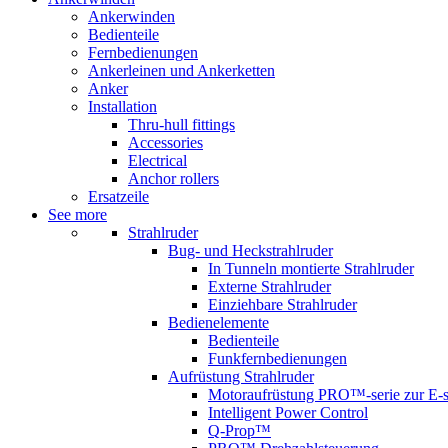
Ankerwinden
Bedienteile
Fernbedienungen
Ankerleinen und Ankerketten
Anker
Installation
Thru-hull fittings
Accessories
Electrical
Anchor rollers
Ersatzeile
See more
Strahlruder
Bug- und Heckstrahlruder
In Tunneln montierte Strahlruder
Externe Strahlruder
Einziehbare Strahlruder
Bedienelemente
Bedienteile
Funkfernbedienungen
Aufrüstung Strahlruder
Motoraufrüstung PRO™-serie zur E-s
Intelligent Power Control
Q-Prop™