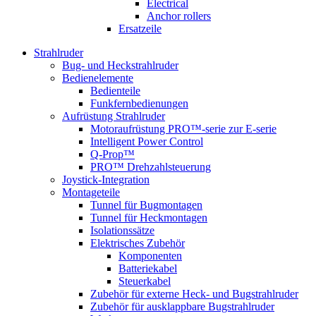
Electrical
Anchor rollers
Ersatzeile
Strahlruder
Bug- und Heckstrahlruder
Bedienelemente
Bedienteile
Funkfernbedienungen
Aufrüstung Strahlruder
Motoraufrüstung PRO™-serie zur E-serie
Intelligent Power Control
Q-Prop™
PRO™ Drehzahlsteuerung
Joystick-Integration
Montageteile
Tunnel für Bugmontagen
Tunnel für Heckmontagen
Isolationssätze
Elektrisches Zubehör
Komponenten
Batteriekabel
Steuerkabel
Zubehör für externe Heck- und Bugstrahlruder
Zubehör für ausklappbare Bugstrahlruder