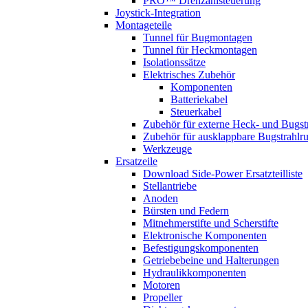
PRO™ Drehzahlsteuerung
Joystick-Integration
Montageteile
Tunnel für Bugmontagen
Tunnel für Heckmontagen
Isolationssätze
Elektrisches Zubehör
Komponenten
Batteriekabel
Steuerkabel
Zubehör für externe Heck- und Bugst
Zubehör für ausklappbare Bugstrahlr
Werkzeuge
Ersatzeile
Download Side-Power Ersatzteilliste
Stellantriebe
Anoden
Bürsten und Federn
Mitnehmerstifte und Scherstifte
Elektronische Komponenten
Befestigungskomponenten
Getriebebeine und Halterungen
Hydraulikkomponenten
Motoren
Propeller