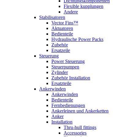
Dichtungskomponenten
Flexible kupplungen
Andere
Stabilisatoren
Vector Fins™
Aktuatoren
Bedienteile
Hydraulische Power Packs
Zubehör
Ersatzeile
Steuerung
Power Steuerung
Steuerpumpen
Zylinder
Zubehör Installation
Ersatzteile
Ankerwinden
Ankerwinden
Bedienteile
Fernbedienungen
Ankerleinen und Ankerketten
Anker
Installation
Thru-hull fittings
Accessories