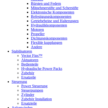
Bürsten und Federn
Mitnehmerstifte und Scherstifte
Elektronische Komponenten
Befestigungskomponenten
Getriebebeine und Halterungen
Hydraulikkomponenten
Motoren
Propeller
Dichtungskomponenten
Flexible kupplungen
Andere
Stabilisatoren
Vector Fins™
Aktuatoren
Bedienteile
Hydraulische Power Packs
Zubehör
Ersatzeile
Steuerung
Power Steuerung
Steuerpumpen
Zylinder
Zubehör Installation
Ersatzteile
Ankerwinden