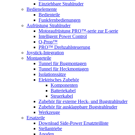
Einziehbare Strahlruder
Bedienelemente
Bedienteile
Funkfernbedienungen
Aufrüstung Strahlruder
Motoraufrüstung PRO™-serie zur E-serie
Intelligent Power Control
Q-Prop™
PRO™ Drehzahlsteuerung
Joystick-Integration
Montageteile
Tunnel für Bugmontagen
Tunnel für Heckmontagen
Isolationssätze
Elektrisches Zubehör
Komponenten
Batteriekabel
Steuerkabel
Zubehör für externe Heck- und Bugstrahlruder
Zubehör für ausklappbare Bugstrahlruder
Werkzeuge
Ersatzeile
Download Side-Power Ersatzteilliste
Stellantriebe
Anoden