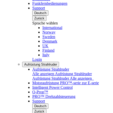
Funkfernbedienungen
Support
Deutsch
Zurück
Sprache wählen
International
Norway
Sweden
Denmark
UK
Finland
Italy
Login
Aufrüstung Strahlruder
Aufrüstung Strahlruder
Alle anzeigen Aufrüstung Strahlruder
Aufrüstung Strahlruder
Alle anzeigen
Motoraufrüstung PRO™-serie zur E-serie
Intelligent Power Control
Q-Prop™
PRO™ Drehzahlsteuerung
Support
Deutsch
Zurück