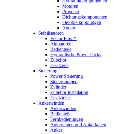
Hydraulikkomponenten
Motoren
Propeller
Dichtungskomponenten
Flexible kupplungen
Andere
Stabilisatoren
Vector Fins™
Aktuatoren
Bedienteile
Hydraulische Power Packs
Zubehör
Ersatzeile
Steuerung
Power Steuerung
Steuerpumpen
Zylinder
Zubehör Installation
Ersatzteile
Ankerwinden
Ankerwinden
Bedienteile
Fernbedienungen
Ankerleinen und Ankerketten
Anker