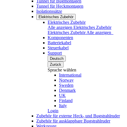
Tunnel für Bugmontagen
Tunnel für Heckmontagen
Isolationssätze
Elektrisches Zubehör
Elektrisches Zubehör
Alle anzeigen Elektrisches Zubehör
Elektrisches Zubehör
Alle anzeigen
Komponenten
Batteriekabel
Steuerkabel
Support
Deutsch
Zurück
Sprache wählen
International
Norway
Sweden
Denmark
UK
Finland
Italy
Login
Zubehör für externe Heck- und Bugstrahlruder
Zubehör für ausklappbare Bugstrahlruder
Werkzeuge