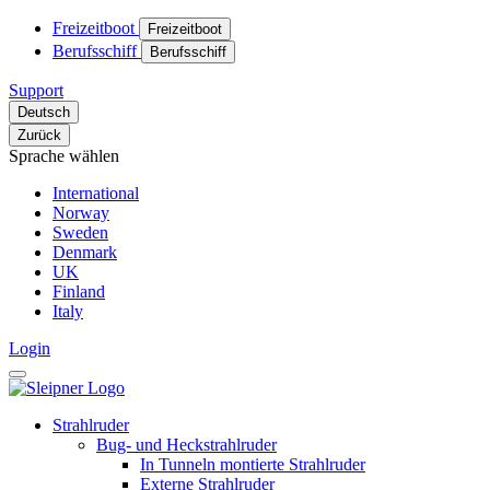
Freizeitboot
Freizeitboot
Berufsschiff
Berufsschiff
Support
Deutsch
Zurück
Sprache wählen
International
Norway
Sweden
Denmark
UK
Finland
Italy
Login
Strahlruder
Bug- und Heckstrahlruder
In Tunneln montierte Strahlruder
Externe Strahlruder