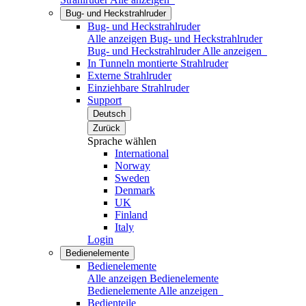
Bug- und Heckstrahlruder
Bug- und Heckstrahlruder
Alle anzeigen Bug- und Heckstrahlruder
Bug- und Heckstrahlruder
Alle anzeigen
In Tunneln montierte Strahlruder
Externe Strahlruder
Einziehbare Strahlruder
Support
Deutsch
Zurück
Sprache wählen
International
Norway
Sweden
Denmark
UK
Finland
Italy
Login
Bedienelemente
Bedienelemente
Alle anzeigen Bedienelemente
Bedienelemente
Alle anzeigen
Bedienteile