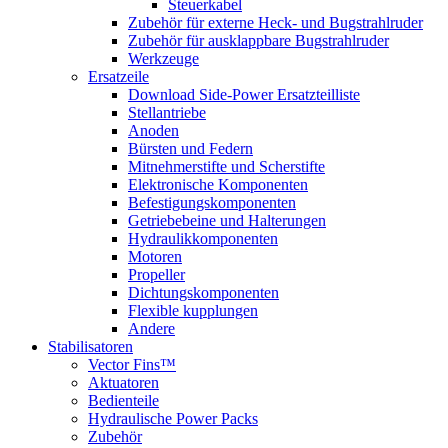
Steuerkabel
Zubehör für externe Heck- und Bugstrahlruder
Zubehör für ausklappbare Bugstrahlruder
Werkzeuge
Ersatzeile
Download Side-Power Ersatzteilliste
Stellantriebe
Anoden
Bürsten und Federn
Mitnehmerstifte und Scherstifte
Elektronische Komponenten
Befestigungskomponenten
Getriebebeine und Halterungen
Hydraulikkomponenten
Motoren
Propeller
Dichtungskomponenten
Flexible kupplungen
Andere
Stabilisatoren
Vector Fins™
Aktuatoren
Bedienteile
Hydraulische Power Packs
Zubehör