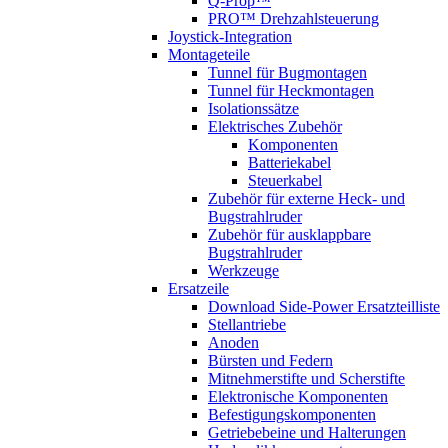
Q-Prop™
PRO™ Drehzahlsteuerung
Joystick-Integration
Montageteile
Tunnel für Bugmontagen
Tunnel für Heckmontagen
Isolationssätze
Elektrisches Zubehör
Komponenten
Batteriekabel
Steuerkabel
Zubehör für externe Heck- und
Bugstrahlruder
Zubehör für ausklappbare
Bugstrahlruder
Werkzeuge
Ersatzeile
Download Side-Power Ersatzteilliste
Stellantriebe
Anoden
Bürsten und Federn
Mitnehmerstifte und Scherstifte
Elektronische Komponenten
Befestigungskomponenten
Getriebebeine und Halterungen