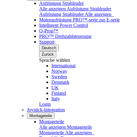
Aufrüstung Strahlruder
Alle anzeigen Aufrüstung Strahlruder
Aufrüstung Strahlruder
Alle anzeigen
Motoraufrüstung PRO™-serie zur E-serie
Intelligent Power Control
Q-Prop™
PRO™ Drehzahlsteuerung
Support
Deutsch
Zurück
Sprache wählen
International
Norway
Sweden
Denmark
UK
Finland
Italy
Login
Joystick-Integration
Montageteile
Montageteile
Alle anzeigen Montageteile
Montageteile
Alle anzeigen