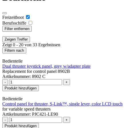
Freizeitboot
Berufsschiffe
Filter entfernen
Zeigen
Treffer
Zeigt 0 - 20 von 33 Ergebnissen
Filtern nach
Bedienteile
Dual thruster joystick panel, grey w/adapter plate
Replacement for control panel 8902B
Artikelnummer: 8902 C
-
+
Produkt hinzufügen
Bedienteile
Control panel for thruster, S-Link™, single lever, color LCD touch
for variable speed thrusters
Artikelnummer: PJC421-LE90
-
+
Produkt hinzufügen