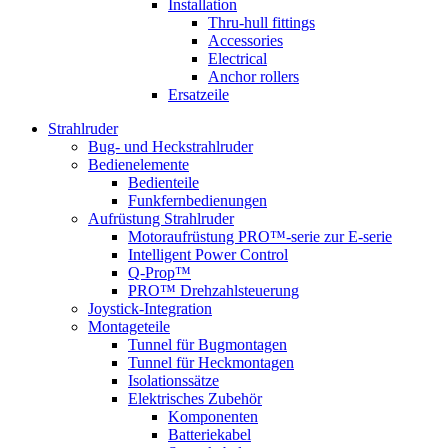
Installation
Thru-hull fittings
Accessories
Electrical
Anchor rollers
Ersatzeile
Strahlruder
Bug- und Heckstrahlruder
Bedienelemente
Bedienteile
Funkfernbedienungen
Aufrüstung Strahlruder
Motoraufrüstung PRO™-serie zur E-serie
Intelligent Power Control
Q-Prop™
PRO™ Drehzahlsteuerung
Joystick-Integration
Montageteile
Tunnel für Bugmontagen
Tunnel für Heckmontagen
Isolationssätze
Elektrisches Zubehör
Komponenten
Batteriekabel