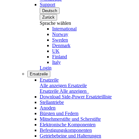
Support
Deutsch
Zurück
Sprache wählen
International
Norway
Sweden
Denmark
UK
Finland
Italy
Login
Ersatzeile
Ersatzeile
Alle anzeigen Ersatzeile
Ersatzeile
Alle anzeigen
Download Side-Power Ersatzteilliste
Stellantriebe
Anoden
Bürsten und Federn
Mitnehmerstifte und Scherstifte
Elektronische Komponenten
Befestigungskomponenten
Getriebebeine und Halterungen