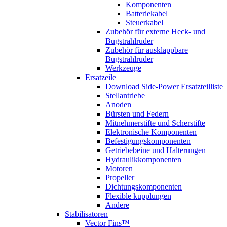
Komponenten
Batteriekabel
Steuerkabel
Zubehör für externe Heck- und
Bugstrahlruder
Zubehör für ausklappbare
Bugstrahlruder
Werkzeuge
Ersatzeile
Download Side-Power Ersatzteilliste
Stellantriebe
Anoden
Bürsten und Federn
Mitnehmerstifte und Scherstifte
Elektronische Komponenten
Befestigungskomponenten
Getriebebeine und Halterungen
Hydraulikkomponenten
Motoren
Propeller
Dichtungskomponenten
Flexible kupplungen
Andere
Stabilisatoren
Vector Fins™