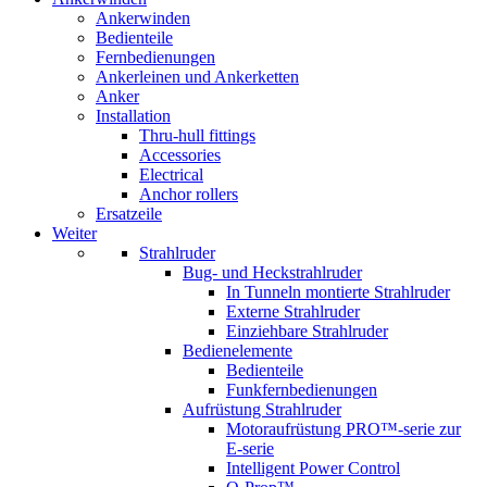
Ankerwinden
Bedienteile
Fernbedienungen
Ankerleinen und Ankerketten
Anker
Installation
Thru-hull fittings
Accessories
Electrical
Anchor rollers
Ersatzeile
Weiter
Strahlruder
Bug- und Heckstrahlruder
In Tunneln montierte Strahlruder
Externe Strahlruder
Einziehbare Strahlruder
Bedienelemente
Bedienteile
Funkfernbedienungen
Aufrüstung Strahlruder
Motoraufrüstung PRO™-serie zur
E-serie
Intelligent Power Control