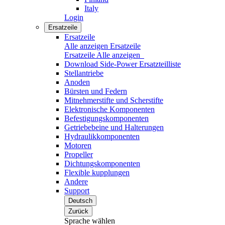
Italy
Login
Ersatzeile
Ersatzeile
Alle anzeigen Ersatzeile
Ersatzeile
Alle anzeigen
Download Side-Power Ersatzteilliste
Stellantriebe
Anoden
Bürsten und Federn
Mitnehmerstifte und Scherstifte
Elektronische Komponenten
Befestigungskomponenten
Getriebebeine und Halterungen
Hydraulikkomponenten
Motoren
Propeller
Dichtungskomponenten
Flexible kupplungen
Andere
Support
Deutsch
Zurück
Sprache wählen