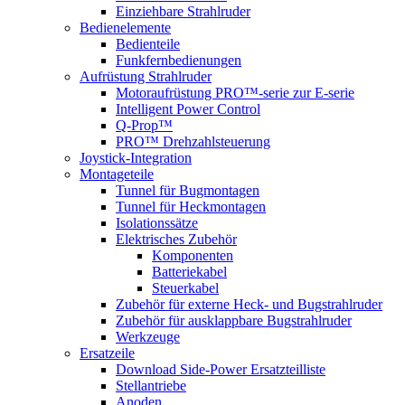
Einziehbare Strahlruder
Bedienelemente
Bedienteile
Funkfernbedienungen
Aufrüstung Strahlruder
Motoraufrüstung PRO™-serie zur E-serie
Intelligent Power Control
Q-Prop™
PRO™ Drehzahlsteuerung
Joystick-Integration
Montageteile
Tunnel für Bugmontagen
Tunnel für Heckmontagen
Isolationssätze
Elektrisches Zubehör
Komponenten
Batteriekabel
Steuerkabel
Zubehör für externe Heck- und Bugstrahlruder
Zubehör für ausklappbare Bugstrahlruder
Werkzeuge
Ersatzeile
Download Side-Power Ersatzteilliste
Stellantriebe
Anoden