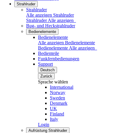
Strahlruder
Strahlruder
Alle anzeigen Strahlruder
Strahlruder
Alle anzeigen
Bug- und Heckstrahlruder
Bedienelemente
Bedienelemente
Alle anzeigen Bedienelemente
Bedienelemente
Alle anzeigen
Bedienteile
Funkfernbedienungen
Support
Deutsch
Zurück
Sprache wählen
International
Norway
Sweden
Denmark
UK
Finland
Italy
Login
Aufrüstung Strahlruder