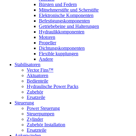
Bürsten und Federn
Mitnehmerstifte und Scherstifte
Elektronische Komponenten
Befestigungskomponenten
Getriebebeine und Halterungen
Hydraulikkomponenten
Motoren
Propeller
Dichtungskomponenten
Flexible kupplungen
Andere
Stabilisatoren
Vector Fins™
Aktuatoren
Bedienteile
Hydraulische Power Packs
Zubehör
Ersatzeile
Steuerung
Power Steuerung
Steuerpumpen
Zylinder
Zubehör Installation
Ersatzteile
Ankerwinden