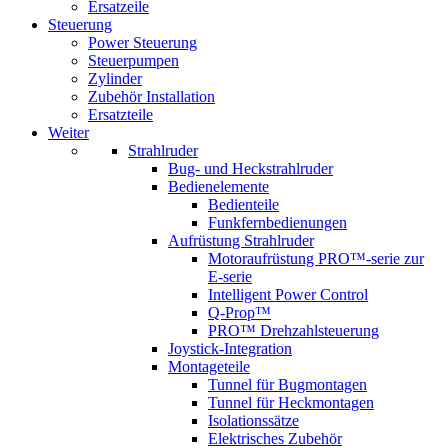
Ersatzeile
Steuerung
Power Steuerung
Steuerpumpen
Zylinder
Zubehör Installation
Ersatzteile
Weiter
Strahlruder
Bug- und Heckstrahlruder
Bedienelemente
Bedienteile
Funkfernbedienungen
Aufrüstung Strahlruder
Motoraufrüstung PRO™-serie zur
E-serie
Intelligent Power Control
Q-Prop™
PRO™ Drehzahlsteuerung
Joystick-Integration
Montageteile
Tunnel für Bugmontagen
Tunnel für Heckmontagen
Isolationssätze
Elektrisches Zubehör