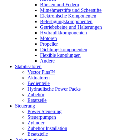
Bürsten und Federn
Mitnehmerstifte und Scherstifte
Elektronische Komponenten
Befestigungskomponenten
Getriebebeine und Halterungen
Hydraulikkomponenten
Motoren
Propeller
Dichtungskomponenten
Flexible kupplungen
Andere
Stabilisatoren
Vector Fins™
Aktuatoren
Bedienteile
Hydraulische Power Packs
Zubehör
Ersatzeile
Steuerung
Power Steuerung
Steuerpumpen
Zylinder
Zubehör Installation
Ersatzteile
Ankerwinden