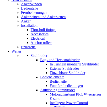
Ankerwinden
Bedienteile
Fernbedienungen
Ankerleinen und Ankerketten
Anker
Installation
Thru-hull fittings
Accessories
Electrical
Anchor rollers
Ersatzeile
Weiter
Strahlruder
Bug- und Heckstrahlruder
In Tunneln montierte Strahlruder
Externe Strahlruder
Einziehbare Strahlruder
Bedienelemente
Bedienteile
Funkfernbedienungen
Aufrüstung Strahlruder
Motoraufrüstung PRO™-serie zur
E-serie
Intelligent Power Control