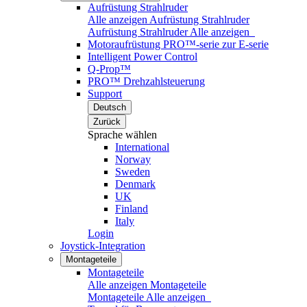
Aufrüstung Strahlruder
Alle anzeigen Aufrüstung Strahlruder
Aufrüstung Strahlruder
Alle anzeigen
Motoraufrüstung PRO™-serie zur E-serie
Intelligent Power Control
Q-Prop™
PRO™ Drehzahlsteuerung
Support
Deutsch
Zurück
Sprache wählen
International
Norway
Sweden
Denmark
UK
Finland
Italy
Login
Joystick-Integration
Montageteile
Montageteile
Alle anzeigen Montageteile
Montageteile
Alle anzeigen