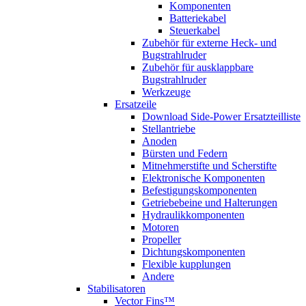
Komponenten
Batteriekabel
Steuerkabel
Zubehör für externe Heck- und
Bugstrahlruder
Zubehör für ausklappbare
Bugstrahlruder
Werkzeuge
Ersatzeile
Download Side-Power Ersatzteilliste
Stellantriebe
Anoden
Bürsten und Federn
Mitnehmerstifte und Scherstifte
Elektronische Komponenten
Befestigungskomponenten
Getriebebeine und Halterungen
Hydraulikkomponenten
Motoren
Propeller
Dichtungskomponenten
Flexible kupplungen
Andere
Stabilisatoren
Vector Fins™