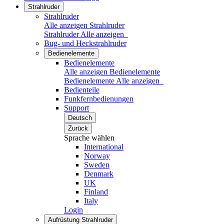
Strahlruder
Strahlruder
Alle anzeigen Strahlruder
Strahlruder
Alle anzeigen
Bug- und Heckstrahlruder
Bedienelemente
Bedienelemente
Alle anzeigen Bedienelemente
Bedienelemente
Alle anzeigen
Bedienteile
Funkfernbedienungen
Support
Deutsch
Zurück
Sprache wählen
International
Norway
Sweden
Denmark
UK
Finland
Italy
Login
Aufrüstung Strahlruder