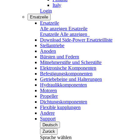
Italy
Login
Ersatzeile
Ersatzeile
Alle anzeigen Ersatzeile
Ersatzeile
Alle anzeigen
Download Side-Power Ersatzteilliste
Stellantriebe
Anoden
Bürsten und Federn
Mitnehmerstifte und Scherstifte
Elektronische Komponenten
Befestigungskomponenten
Getriebebeine und Halterungen
Hydraulikkomponenten
Motoren
Propeller
Dichtungskomponenten
Flexible kupplungen
Andere
Support
Deutsch
Zurück
Sprache wählen