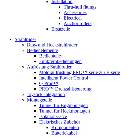
Installation
Thru-hull fittings
Accessories
Electrical
Anchor rollers
Ersatzeile
Strahlruder
Bug- und Heckstrahlruder
Bedienelemente
Bedienteile
Funkfernbedienungen
Aufrüstung Strahlruder
Motoraufrüstung PRO™-serie zur E-serie
Intelligent Power Control
Q-Prop™
PRO™ Drehzahlsteuerung
Joystick-Integration
Montageteile
Tunnel für Bugmontagen
Tunnel für Heckmontagen
Isolationssätze
Elektrisches Zubehör
Komponenten
Batteriekabel