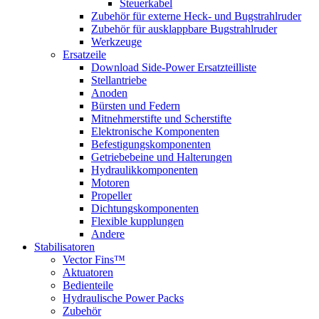
Steuerkabel
Zubehör für externe Heck- und Bugstrahlruder
Zubehör für ausklappbare Bugstrahlruder
Werkzeuge
Ersatzeile
Download Side-Power Ersatzteilliste
Stellantriebe
Anoden
Bürsten und Federn
Mitnehmerstifte und Scherstifte
Elektronische Komponenten
Befestigungskomponenten
Getriebebeine und Halterungen
Hydraulikkomponenten
Motoren
Propeller
Dichtungskomponenten
Flexible kupplungen
Andere
Stabilisatoren
Vector Fins™
Aktuatoren
Bedienteile
Hydraulische Power Packs
Zubehör