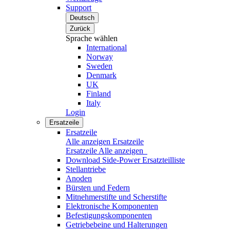
Support
Deutsch
Zurück
Sprache wählen
International
Norway
Sweden
Denmark
UK
Finland
Italy
Login
Ersatzeile
Ersatzeile
Alle anzeigen Ersatzeile
Ersatzeile
Alle anzeigen
Download Side-Power Ersatzteilliste
Stellantriebe
Anoden
Bürsten und Federn
Mitnehmerstifte und Scherstifte
Elektronische Komponenten
Befestigungskomponenten
Getriebebeine und Halterungen