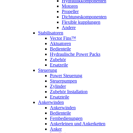
Hydraulikkomponenten
Motoren
Propeller
Dichtungskomponenten
Flexible kupplungen
Andere
Stabilisatoren
Vector Fins™
Aktuatoren
Bedienteile
Hydraulische Power Packs
Zubehör
Ersatzeile
Steuerung
Power Steuerung
Steuerpumpen
Zylinder
Zubehör Installation
Ersatzteile
Ankerwinden
Ankerwinden
Bedienteile
Fernbedienungen
Ankerleinen und Ankerketten
Anker