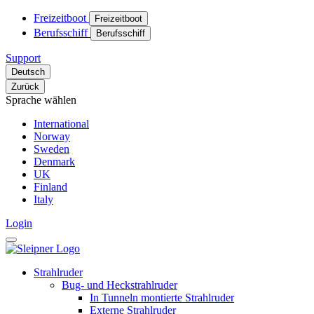
Freizeitboot
Freizeitboot
Berufsschiff
Berufsschiff
Support
Deutsch
Zurück
Sprache wählen
International
Norway
Sweden
Denmark
UK
Finland
Italy
Login
Strahlruder
Bug- und Heckstrahlruder
In Tunneln montierte Strahlruder
Externe Strahlruder