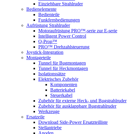
Einziehbare Strahlruder
Bedienelemente
Bedienteile
Funkfernbedienungen
Aufrüstung Strahlruder
Motoraufrüstung PRO™-serie zur E-serie
Intelligent Power Control
Q-Prop™
PRO™ Drehzahlsteuerung
Joystick-Integration
Montageteile
Tunnel für Bugmontagen
Tunnel für Heckmontagen
Isolationssätze
Elektrisches Zubehör
Komponenten
Batteriekabel
Steuerkabel
Zubehör für externe Heck- und Bugstrahlruder
Zubehör für ausklappbare Bugstrahlruder
Werkzeuge
Ersatzeile
Download Side-Power Ersatzteilliste
Stellantriebe
Anoden