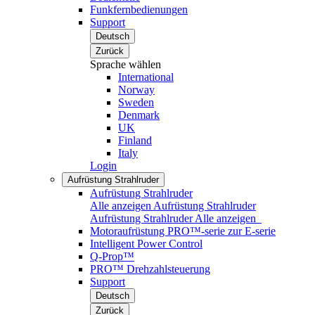
Funkfernbedienungen
Support
Deutsch
Zurück
Sprache wählen
International
Norway
Sweden
Denmark
UK
Finland
Italy
Login
Aufrüstung Strahlruder
Aufrüstung Strahlruder
Alle anzeigen Aufrüstung Strahlruder
Aufrüstung Strahlruder
Alle anzeigen
Motoraufrüstung PRO™-serie zur E-serie
Intelligent Power Control
Q-Prop™
PRO™ Drehzahlsteuerung
Support
Deutsch
Zurück