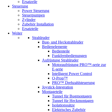
Ersatzeile
Steuerung
Power Steuerung
Steuerpumpen
Zylinder
Zubehör Installation
Ersatzteile
Weiter
Strahlruder
Bug- und Heckstrahlruder
Bedienelemente
Bedienteile
Funkfernbedienungen
Aufrüstung Strahlruder
Motoraufrüstung PRO™-serie zur
E-serie
Intelligent Power Control
Q-Prop™
PRO™ Drehzahlsteuerung
Joystick-Integration
Montageteile
Tunnel für Bugmontagen
Tunnel für Heckmontagen
Isolationssätze
Elektrisches Zubehör