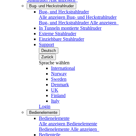
Bug- und Heckstrahlruder
Bug- und Heckstrahlruder
Alle anzeigen Bug- und Heckstrahlruder
Bug- und Heckstrahlruder
Alle anzeigen
In Tunneln montierte Strahlruder
Externe Strahlruder
Einziehbare Strahlruder
Support
Deutsch
Zurück
Sprache wählen
International
Norway
Sweden
Denmark
UK
Finland
Italy
Login
Bedienelemente
Bedienelemente
Alle anzeigen Bedienelemente
Bedienelemente
Alle anzeigen
Bedienteile