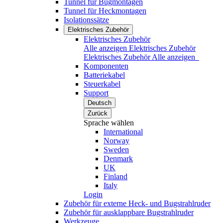
Tunnel für Bugmontagen
Tunnel für Heckmontagen
Isolationssätze
Elektrisches Zubehör
Elektrisches Zubehör
Alle anzeigen Elektrisches Zubehör
Elektrisches Zubehör
Alle anzeigen
Komponenten
Batteriekabel
Steuerkabel
Support
Deutsch
Zurück
Sprache wählen
International
Norway
Sweden
Denmark
UK
Finland
Italy
Login
Zubehör für externe Heck- und Bugstrahlruder
Zubehör für ausklappbare Bugstrahlruder
Werkzeuge