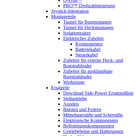
Q-Prop™
PRO™ Drehzahlsteuerung
Joystick-Integration
Montageteile
Tunnel für Bugmontagen
Tunnel für Heckmontagen
Isolationssätze
Elektrisches Zubehör
Komponenten
Batteriekabel
Steuerkabel
Zubehör für externe Heck- und
Bugstrahlruder
Zubehör für ausklappbare
Bugstrahlruder
Werkzeuge
Ersatzeile
Download Side-Power Ersatzteilliste
Stellantriebe
Anoden
Bürsten und Federn
Mitnehmerstifte und Scherstifte
Elektronische Komponenten
Befestigungskomponenten
Getriebebeine und Halterungen