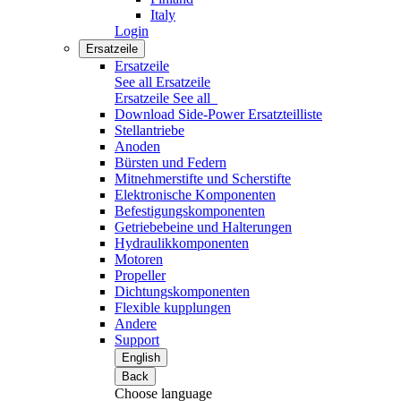
Italy
Login
Ersatzeile
Ersatzeile
See all Ersatzeile
Ersatzeile
See all
Download Side-Power Ersatzteilliste
Stellantriebe
Anoden
Bürsten und Federn
Mitnehmerstifte und Scherstifte
Elektronische Komponenten
Befestigungskomponenten
Getriebebeine und Halterungen
Hydraulikkomponenten
Motoren
Propeller
Dichtungskomponenten
Flexible kupplungen
Andere
Support
English
Back
Choose language