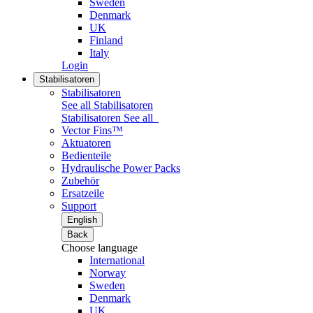
Sweden
Denmark
UK
Finland
Italy
Login
Stabilisatoren
Stabilisatoren
See all Stabilisatoren
Stabilisatoren
See all
Vector Fins™
Aktuatoren
Bedienteile
Hydraulische Power Packs
Zubehör
Ersatzeile
Support
English
Back
Choose language
International
Norway
Sweden
Denmark
UK