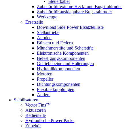
Steuerkabel
Zubehör für externe Heck- und Bugstrahlruder
Zubehör für ausklappbare Bugstrahlruder
Werkzeuge
Ersatzeile
Download Side-Power Ersatzteilliste
Stellantriebe
Anoden
Bürsten und Federn
Mitnehmerstifte und Scherstifte
Elektronische Komponenten
Befestigungskomponenten
Getriebebeine und Halterungen
Hydraulikkomponenten
Motoren
Propeller
Dichtungskomponenten
Flexible kupplungen
Andere
Stabilisatoren
Vector Fins™
Aktuatoren
Bedienteile
Hydraulische Power Packs
Zubehör