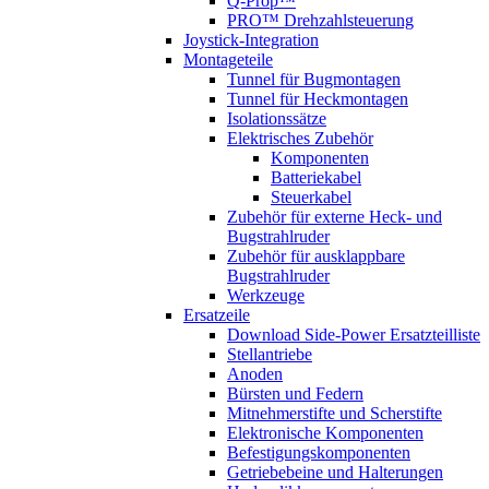
Q-Prop™
PRO™ Drehzahlsteuerung
Joystick-Integration
Montageteile
Tunnel für Bugmontagen
Tunnel für Heckmontagen
Isolationssätze
Elektrisches Zubehör
Komponenten
Batteriekabel
Steuerkabel
Zubehör für externe Heck- und
Bugstrahlruder
Zubehör für ausklappbare
Bugstrahlruder
Werkzeuge
Ersatzeile
Download Side-Power Ersatzteilliste
Stellantriebe
Anoden
Bürsten und Federn
Mitnehmerstifte und Scherstifte
Elektronische Komponenten
Befestigungskomponenten
Getriebebeine und Halterungen