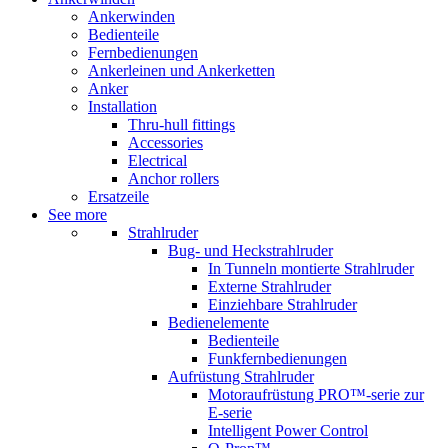
Ankerwinden
Bedienteile
Fernbedienungen
Ankerleinen und Ankerketten
Anker
Installation
Thru-hull fittings
Accessories
Electrical
Anchor rollers
Ersatzeile
See more
Strahlruder
Bug- und Heckstrahlruder
In Tunneln montierte Strahlruder
Externe Strahlruder
Einziehbare Strahlruder
Bedienelemente
Bedienteile
Funkfernbedienungen
Aufrüstung Strahlruder
Motoraufrüstung PRO™-serie zur
E-serie
Intelligent Power Control