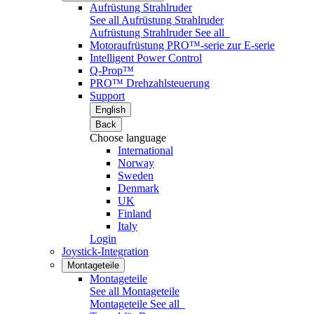
Aufrüstung Strahlruder
See all Aufrüstung Strahlruder
Aufrüstung Strahlruder
See all
Motoraufrüstung PRO™-serie zur E-serie
Intelligent Power Control
Q-Prop™
PRO™ Drehzahlsteuerung
Support
English
Back
Choose language
International
Norway
Sweden
Denmark
UK
Finland
Italy
Login
Joystick-Integration
Montageteile
Montageteile
See all Montageteile
Montageteile
See all