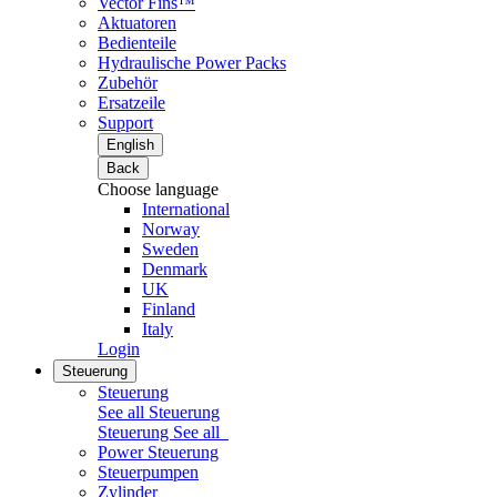
Vector Fins™
Aktuatoren
Bedienteile
Hydraulische Power Packs
Zubehör
Ersatzeile
Support
English
Back
Choose language
International
Norway
Sweden
Denmark
UK
Finland
Italy
Login
Steuerung
Steuerung
See all Steuerung
Steuerung
See all
Power Steuerung
Steuerpumpen
Zylinder