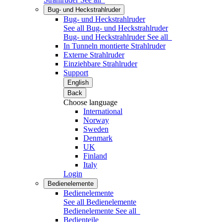
Bug- und Heckstrahlruder
Bug- und Heckstrahlruder
See all Bug- und Heckstrahlruder
Bug- und Heckstrahlruder
See all
In Tunneln montierte Strahlruder
Externe Strahlruder
Einziehbare Strahlruder
Support
English
Back
Choose language
International
Norway
Sweden
Denmark
UK
Finland
Italy
Login
Bedienelemente
Bedienelemente
See all Bedienelemente
Bedienelemente
See all
Bedienteile