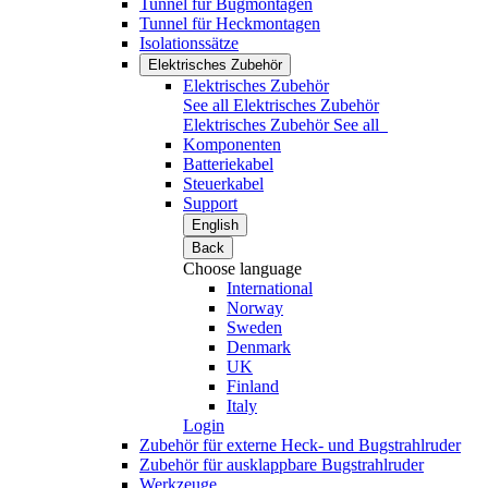
Tunnel für Bugmontagen
Tunnel für Heckmontagen
Isolationssätze
Elektrisches Zubehör
Elektrisches Zubehör
See all Elektrisches Zubehör
Elektrisches Zubehör
See all
Komponenten
Batteriekabel
Steuerkabel
Support
English
Back
Choose language
International
Norway
Sweden
Denmark
UK
Finland
Italy
Login
Zubehör für externe Heck- und Bugstrahlruder
Zubehör für ausklappbare Bugstrahlruder
Werkzeuge