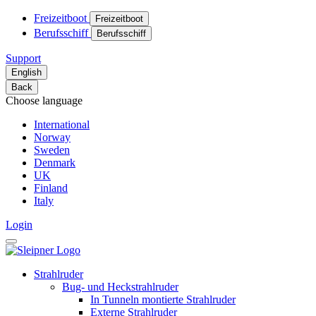
Freizeitboot
Freizeitboot
Berufsschiff
Berufsschiff
Support
English
Back
Choose language
International
Norway
Sweden
Denmark
UK
Finland
Italy
Login
Strahlruder
Bug- und Heckstrahlruder
In Tunneln montierte Strahlruder
Externe Strahlruder