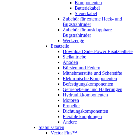
Komponenten
Batteriekabel
Steuerkabel
Zubehör für externe Heck- und
Bugstrahlruder
Zubehör für ausklappbare
Bugstrahlruder
Werkzeuge
Ersatzeile
Download Side-Power Ersatzteilliste
Stellantriebe
Anoden
Bürsten und Federn
Mitnehmerstifte und Scherstifte
Elektronische Komponenten
Befestigungskomponenten
Getriebebeine und Halterungen
Hydraulikkomponenten
Motoren
Propeller
Dichtungskomponenten
Flexible kupplungen
Andere
Stabilisatoren
Vector Fins™