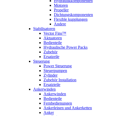
Hydraulikkomponenten
Motoren
Propeller
Dichtungskomponenten
Flexible kupplungen
Andere
Stabilisatoren
Vector Fins™
Aktuatoren
Bedienteile
Hydraulische Power Packs
Zubehör
Ersatzeile
Steuerung
Power Steuerung
Steuerpumpen
Zylinder
Zubehör Installation
Ersatzteile
Ankerwinden
Ankerwinden
Bedienteile
Fernbedienungen
Ankerleinen und Ankerketten
Anker