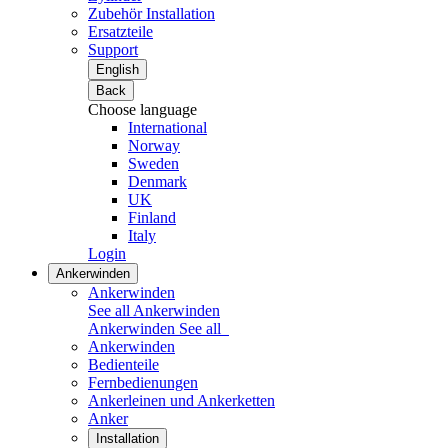
Zubehör Installation
Ersatzteile
Support
English
Back
Choose language
International
Norway
Sweden
Denmark
UK
Finland
Italy
Login
Ankerwinden
Ankerwinden
See all Ankerwinden
Ankerwinden
See all
Ankerwinden
Bedienteile
Fernbedienungen
Ankerleinen und Ankerketten
Anker
Installation