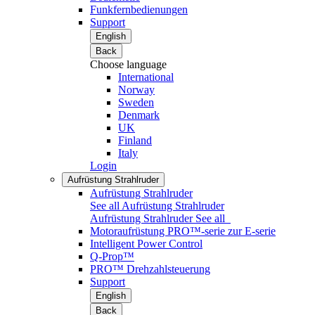
Funkfernbedienungen
Support
English
Back
Choose language
International
Norway
Sweden
Denmark
UK
Finland
Italy
Login
Aufrüstung Strahlruder
Aufrüstung Strahlruder
See all Aufrüstung Strahlruder
Aufrüstung Strahlruder
See all
Motoraufrüstung PRO™-serie zur E-serie
Intelligent Power Control
Q-Prop™
PRO™ Drehzahlsteuerung
Support
English
Back