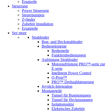
Ersatzeile
Steuerung
Power Steuerung
Steuerpumpen
Zylinder
Zubehör Installation
Ersatzteile
See more
Strahlruder
Bug- und Heckstrahlruder
Bedienelemente
Bedienteile
Funkfernbedienungen
Aufrüstung Strahlruder
Motoraufrüstung PRO™-serie zur
E-serie
Intelligent Power Control
Q-Prop™
PRO™ Drehzahlsteuerung
Joystick-Integration
Montageteile
Tunnel für Bugmontagen
Tunnel für Heckmontagen
Isolationssätze
Elektrisches Zubehör