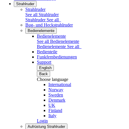
Strahlruder
Strahlruder
See all Strahlruder
Strahlruder
See all
Bug- und Heckstrahlruder
Bedienelemente
Bedienelemente
See all Bedienelemente
Bedienelemente
See all
Bedienteile
Funkfernbedienungen
Support
English
Back
Choose language
International
Norway
Sweden
Denmark
UK
Finland
Italy
Login
Aufrüstung Strahlruder