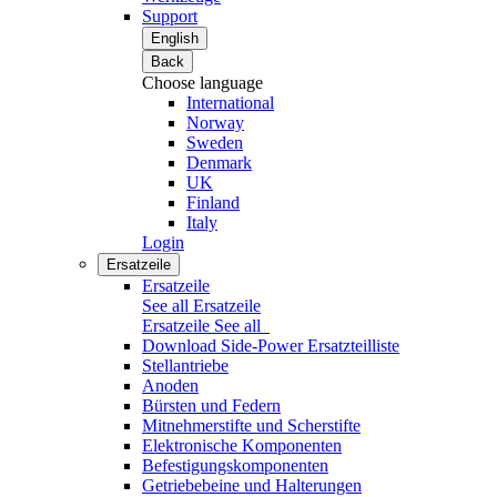
Support
English
Back
Choose language
International
Norway
Sweden
Denmark
UK
Finland
Italy
Login
Ersatzeile
Ersatzeile
See all Ersatzeile
Ersatzeile
See all
Download Side-Power Ersatzteilliste
Stellantriebe
Anoden
Bürsten und Federn
Mitnehmerstifte und Scherstifte
Elektronische Komponenten
Befestigungskomponenten
Getriebebeine und Halterungen