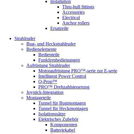
Installation
Thru-hull fittings
Accessories
Electrical
Anchor rollers
Ersatzeile
Strahlruder
Bug- und Heckstrahlruder
Bedienelemente
Bedienteile
Funkfernbedienungen
Aufrüstung Strahlruder
Motoraufrüstung PRO™-serie zur E-serie
Intelligent Power Control
Q-Prop™
PRO™ Drehzahlsteuerung
Joystick-Integration
Montageteile
Tunnel für Bugmontagen
Tunnel für Heckmontagen
Isolationssätze
Elektrisches Zubehör
Komponenten
Batteriekabel