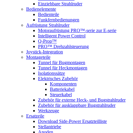
Einziehbare Strahlruder
Bedienelemente
Bedienteile
Funkfernbedienungen
Aufrüstung Strahlruder
Motoraufrüstung PRO™-serie zur E-serie
Intelligent Power Control
Q-Prop™
PRO™ Drehzahlsteuerung
Joystick-Integration
Montageteile
Tunnel für Bugmontagen
Tunnel für Heckmontagen
Isolationssätze
Elektrisches Zubehör
Komponenten
Batteriekabel
Steuerkabel
Zubehör für externe Heck- und Bugstrahlruder
Zubehör für ausklappbare Bugstrahlruder
Werkzeuge
Ersatzeile
Download Side-Power Ersatzteilliste
Stellantriebe
Anoden