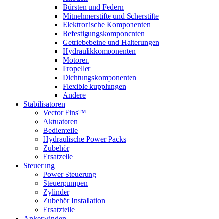
Bürsten und Federn
Mitnehmerstifte und Scherstifte
Elektronische Komponenten
Befestigungskomponenten
Getriebebeine und Halterungen
Hydraulikkomponenten
Motoren
Propeller
Dichtungskomponenten
Flexible kupplungen
Andere
Stabilisatoren
Vector Fins™
Aktuatoren
Bedienteile
Hydraulische Power Packs
Zubehör
Ersatzeile
Steuerung
Power Steuerung
Steuerpumpen
Zylinder
Zubehör Installation
Ersatzteile
Ankerwinden