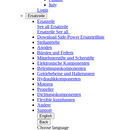
Italy
Login
Ersatzeile
Ersatzeile
See all Ersatzeile
Ersatzeile
See all
Download Side-Power Ersatzteilliste
Stellantriebe
Anoden
Bürsten und Federn
Mitnehmerstifte und Scherstifte
Elektronische Komponenten
Befestigungskomponenten
Getriebebeine und Halterungen
Hydraulikkomponenten
Motoren
Propeller
Dichtungskomponenten
Flexible kupplungen
Andere
Support
English
Back
Choose language