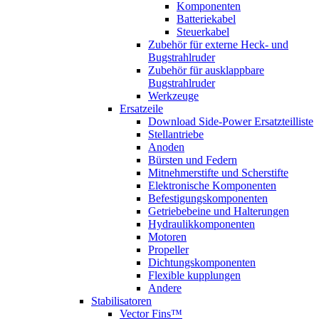
Komponenten
Batteriekabel
Steuerkabel
Zubehör für externe Heck- und
Bugstrahlruder
Zubehör für ausklappbare
Bugstrahlruder
Werkzeuge
Ersatzeile
Download Side-Power Ersatzteilliste
Stellantriebe
Anoden
Bürsten und Federn
Mitnehmerstifte und Scherstifte
Elektronische Komponenten
Befestigungskomponenten
Getriebebeine und Halterungen
Hydraulikkomponenten
Motoren
Propeller
Dichtungskomponenten
Flexible kupplungen
Andere
Stabilisatoren
Vector Fins™