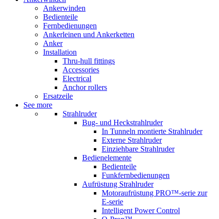
Ankerwinden
Bedienteile
Fernbedienungen
Ankerleinen und Ankerketten
Anker
Installation
Thru-hull fittings
Accessories
Electrical
Anchor rollers
Ersatzeile
See more
Strahlruder
Bug- und Heckstrahlruder
In Tunneln montierte Strahlruder
Externe Strahlruder
Einziehbare Strahlruder
Bedienelemente
Bedienteile
Funkfernbedienungen
Aufrüstung Strahlruder
Motoraufrüstung PRO™-serie zur
E-serie
Intelligent Power Control