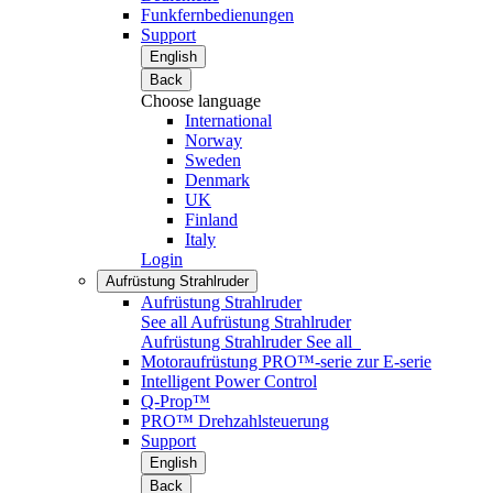
Funkfernbedienungen
Support
English
Back
Choose language
International
Norway
Sweden
Denmark
UK
Finland
Italy
Login
Aufrüstung Strahlruder
Aufrüstung Strahlruder
See all Aufrüstung Strahlruder
Aufrüstung Strahlruder
See all
Motoraufrüstung PRO™-serie zur E-serie
Intelligent Power Control
Q-Prop™
PRO™ Drehzahlsteuerung
Support
English
Back