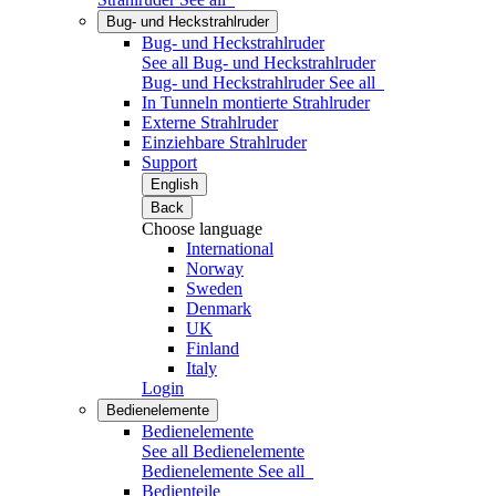
Bug- und Heckstrahlruder
Bug- und Heckstrahlruder
See all Bug- und Heckstrahlruder
Bug- und Heckstrahlruder
See all
In Tunneln montierte Strahlruder
Externe Strahlruder
Einziehbare Strahlruder
Support
English
Back
Choose language
International
Norway
Sweden
Denmark
UK
Finland
Italy
Login
Bedienelemente
Bedienelemente
See all Bedienelemente
Bedienelemente
See all
Bedienteile