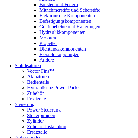
Bürsten und Federn
Mitnehmerstifte und Scherstifte
Elektronische Komponenten
Befestigungskomponenten
Getriebebeine und Halterungen
Hydraulikkomponenten
Motoren
Propeller
Dichtungskomponenten
Flexible kupplungen
Andere
Stabilisatoren
Vector Fins™
Aktuatoren
Bedienteile
Hydraulische Power Packs
Zubehör
Ersatzeile
Steuerung
Power Steuerung
Steuerpumpen
Zylinder
Zubehör Installation
Ersatzteile
Ankerwinden