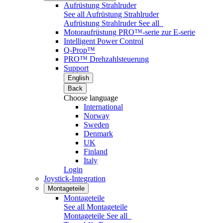
Aufrüstung Strahlruder
See all Aufrüstung Strahlruder
Aufrüstung Strahlruder
See all
Motoraufrüstung PRO™-serie zur E-serie
Intelligent Power Control
Q-Prop™
PRO™ Drehzahlsteuerung
Support
English
Back
Choose language
International
Norway
Sweden
Denmark
UK
Finland
Italy
Login
Joystick-Integration
Montageteile
Montageteile
See all Montageteile
Montageteile
See all