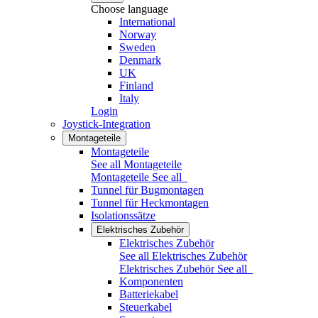
Choose language
International
Norway
Sweden
Denmark
UK
Finland
Italy
Login
Joystick-Integration
Montageteile
Montageteile
See all Montageteile
Montageteile
See all
Tunnel für Bugmontagen
Tunnel für Heckmontagen
Isolationssätze
Elektrisches Zubehör
Elektrisches Zubehör
See all Elektrisches Zubehör
Elektrisches Zubehör
See all
Komponenten
Batteriekabel
Steuerkabel