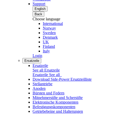
Support
English
Back
Choose language
International
Norway
Sweden
Denmark
UK
Finland
Italy
Login
Ersatzeile
Ersatzeile
See all Ersatzeile
Ersatzeile
See all
Download Side-Power Ersatzteilliste
Stellantriebe
Anoden
Bürsten und Federn
Mitnehmerstifte und Scherstifte
Elektronische Komponenten
Befestigungskomponenten
Getriebebeine und Halterungen