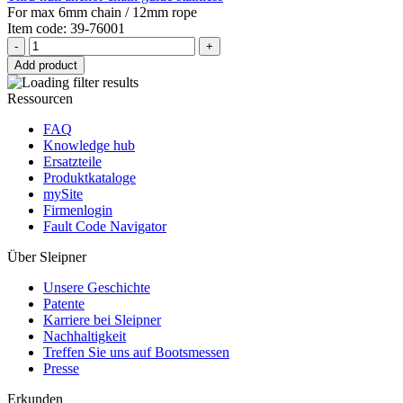
For max 6mm chain / 12mm rope
Item code: 39-76001
-
+
Add product
Ressourcen
FAQ
Knowledge hub
Ersatzteile
Produktkataloge
mySite
Firmenlogin
Fault Code Navigator
Über Sleipner
Unsere Geschichte
Patente
Karriere bei Sleipner
Nachhaltigkeit
Treffen Sie uns auf Bootsmessen
Presse
Erkunden