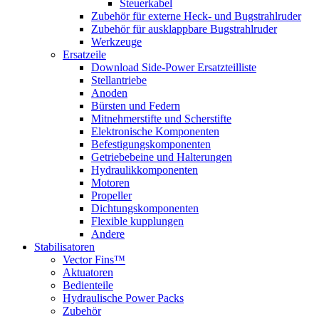
Steuerkabel
Zubehör für externe Heck- und Bugstrahlruder
Zubehör für ausklappbare Bugstrahlruder
Werkzeuge
Ersatzeile
Download Side-Power Ersatzteilliste
Stellantriebe
Anoden
Bürsten und Federn
Mitnehmerstifte und Scherstifte
Elektronische Komponenten
Befestigungskomponenten
Getriebebeine und Halterungen
Hydraulikkomponenten
Motoren
Propeller
Dichtungskomponenten
Flexible kupplungen
Andere
Stabilisatoren
Vector Fins™
Aktuatoren
Bedienteile
Hydraulische Power Packs
Zubehör