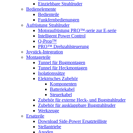
Einziehbare Strahlruder
Bedienelemente
Bedienteile
Funkfernbedienungen
Aufrüstung Strahlruder
Motoraufrüstung PRO™-serie zur E-serie
Intelligent Power Control
Q-Prop™
PRO™ Drehzahlsteuerung
Joystick-Integration
Montageteile
Tunnel für Bugmontagen
Tunnel für Heckmontagen
Isolationssätze
Elektrisches Zubehör
Komponenten
Batteriekabel
Steuerkabel
Zubehör für externe Heck- und Bugstrahlruder
Zubehör für ausklappbare Bugstrahlruder
Werkzeuge
Ersatzeile
Download Side-Power Ersatzteilliste
Stellantriebe
Anoden