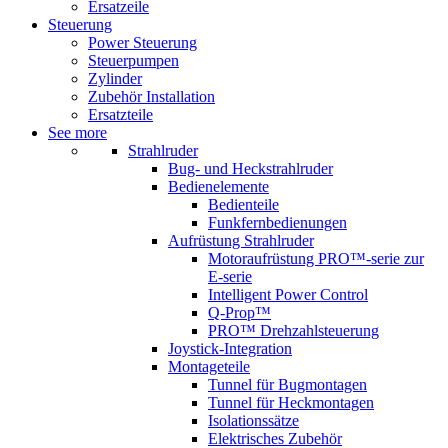
Ersatzeile
Steuerung
Power Steuerung
Steuerpumpen
Zylinder
Zubehör Installation
Ersatzteile
See more
Strahlruder
Bug- und Heckstrahlruder
Bedienelemente
Bedienteile
Funkfernbedienungen
Aufrüstung Strahlruder
Motoraufrüstung PRO™-serie zur
E-serie
Intelligent Power Control
Q-Prop™
PRO™ Drehzahlsteuerung
Joystick-Integration
Montageteile
Tunnel für Bugmontagen
Tunnel für Heckmontagen
Isolationssätze
Elektrisches Zubehör