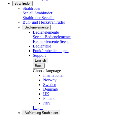
Strahlruder
Strahlruder
See all Strahlruder
Strahlruder
See all
Bug- und Heckstrahlruder
Bedienelemente
Bedienelemente
See all Bedienelemente
Bedienelemente
See all
Bedienteile
Funkfernbedienungen
Support
English
Back
Choose language
International
Norway
Sweden
Denmark
UK
Finland
Italy
Login
Aufrüstung Strahlruder