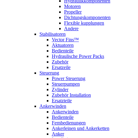
Hydraulikkomponenten
Motoren
Propeller
Dichtungskomponenten
Flexible kupplungen
Andere
Stabilisatoren
Vector Fins™
Aktuatoren
Bedienteile
Hydraulische Power Packs
Zubehör
Ersatzeile
Steuerung
Power Steuerung
Steuerpumpen
Zylinder
Zubehör Installation
Ersatzteile
Ankerwinden
Ankerwinden
Bedienteile
Fernbedienungen
Ankerleinen und Ankerketten
Anker