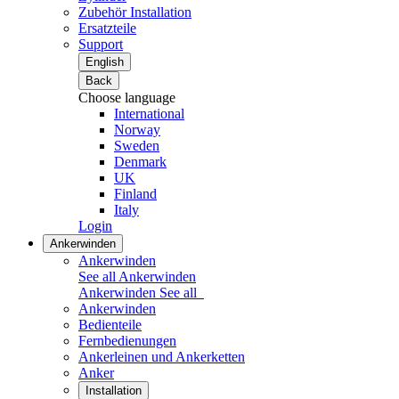
Zubehör Installation
Ersatzteile
Support
English
Back
Choose language
International
Norway
Sweden
Denmark
UK
Finland
Italy
Login
Ankerwinden
Ankerwinden
See all Ankerwinden
Ankerwinden
See all
Ankerwinden
Bedienteile
Fernbedienungen
Ankerleinen und Ankerketten
Anker
Installation