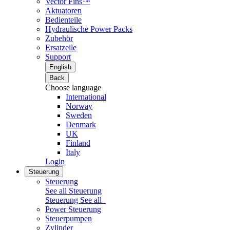
Vector Fins™
Aktuatoren
Bedienteile
Hydraulische Power Packs
Zubehör
Ersatzeile
Support
English
Back
Choose language
International
Norway
Sweden
Denmark
UK
Finland
Italy
Login
Steuerung
Steuerung
See all Steuerung
Steuerung
See all
Power Steuerung
Steuerpumpen
Zylinder