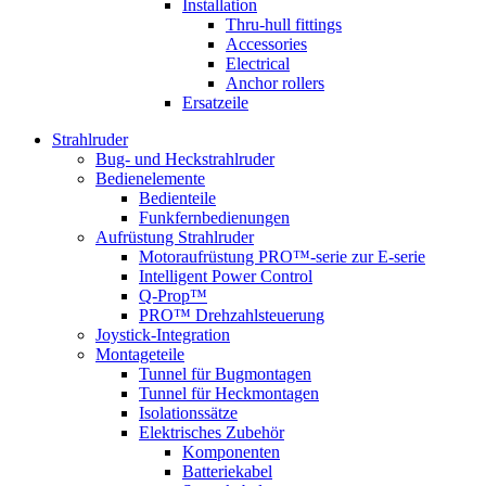
Installation
Thru-hull fittings
Accessories
Electrical
Anchor rollers
Ersatzeile
Strahlruder
Bug- und Heckstrahlruder
Bedienelemente
Bedienteile
Funkfernbedienungen
Aufrüstung Strahlruder
Motoraufrüstung PRO™-serie zur E-serie
Intelligent Power Control
Q-Prop™
PRO™ Drehzahlsteuerung
Joystick-Integration
Montageteile
Tunnel für Bugmontagen
Tunnel für Heckmontagen
Isolationssätze
Elektrisches Zubehör
Komponenten
Batteriekabel