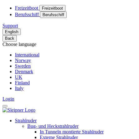
Freizeitboot
Freizeitboot
Berufsschiff
Berufsschiff
Support
English
Back
Choose language
International
Norway
Sweden
Denmark
UK
Finland
Italy
Login
Strahlruder
Bug- und Heckstrahlruder
In Tunneln montierte Strahlruder
Externe Strahlruder