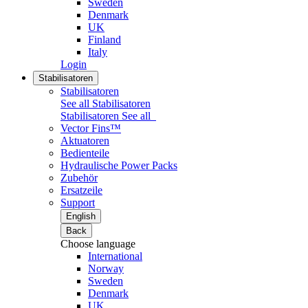
Sweden
Denmark
UK
Finland
Italy
Login
Stabilisatoren
Stabilisatoren
See all Stabilisatoren
Stabilisatoren
See all
Vector Fins™
Aktuatoren
Bedienteile
Hydraulische Power Packs
Zubehör
Ersatzeile
Support
English
Back
Choose language
International
Norway
Sweden
Denmark
UK