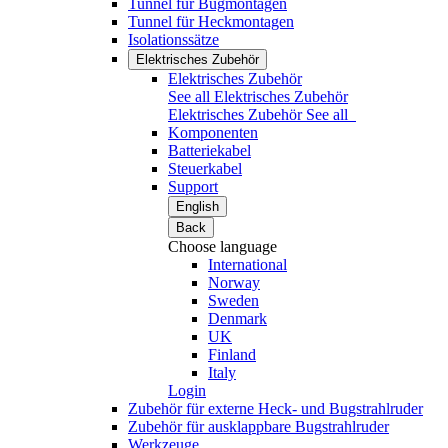
Tunnel für Bugmontagen
Tunnel für Heckmontagen
Isolationssätze
Elektrisches Zubehör
Elektrisches Zubehör
See all Elektrisches Zubehör
Elektrisches Zubehör
See all
Komponenten
Batteriekabel
Steuerkabel
Support
English
Back
Choose language
International
Norway
Sweden
Denmark
UK
Finland
Italy
Login
Zubehör für externe Heck- und Bugstrahlruder
Zubehör für ausklappbare Bugstrahlruder
Werkzeuge