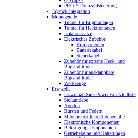
Q-Prop™
PRO™ Drehzahlsteuerung
Joystick-Integration
Montageteile
Tunnel für Bugmontagen
Tunnel für Heckmontagen
Isolationssätze
Elektrisches Zubehör
Komponenten
Batteriekabel
Steuerkabel
Zubehör für externe Heck- und
Bugstrahlruder
Zubehör für ausklappbare
Bugstrahlruder
Werkzeuge
Ersatzeile
Download Side-Power Ersatzteilliste
Stellantriebe
Anoden
Bürsten und Federn
Mitnehmerstifte und Scherstifte
Elektronische Komponenten
Befestigungskomponenten
Getriebebeine und Halterungen