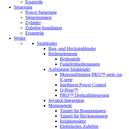
Ersatzeile
Steuerung
Power Steuerung
Steuerpumpen
Zylinder
Zubehör Installation
Ersatzteile
Weiter
Strahlruder
Bug- und Heckstrahlruder
Bedienelemente
Bedienteile
Funkfernbedienungen
Aufrüstung Strahlruder
Motoraufrüstung PRO™-serie zur
E-serie
Intelligent Power Control
Q-Prop™
PRO™ Drehzahlsteuerung
Joystick-Integration
Montageteile
Tunnel für Bugmontagen
Tunnel für Heckmontagen
Isolationssätze
Elektrisches Zubehör