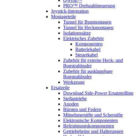
Q-Prop™
PRO™ Drehzahlsteuerung
Joystick-Integration
Montageteile
Tunnel für Bugmontagen
Tunnel für Heckmontagen
Isolationssätze
Elektrisches Zubehör
Komponenten
Batteriekabel
Steuerkabel
Zubehör für externe Heck- und
Bugstrahlruder
Zubehör für ausklappbare
Bugstrahlruder
Werkzeuge
Ersatzeile
Download Side-Power Ersatzteilliste
Stellantriebe
Anoden
Bürsten und Federn
Mitnehmerstifte und Scherstifte
Elektronische Komponenten
Befestigungskomponenten
Getriebebeine und Halterungen