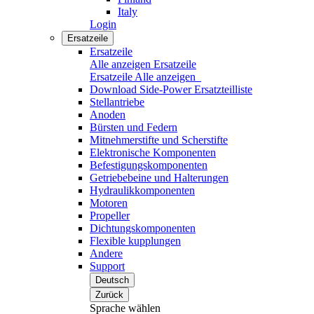
Italy
Login
Ersatzeile
Ersatzeile
Alle anzeigen Ersatzeile
Ersatzeile
Alle anzeigen
Download Side-Power Ersatzteilliste
Stellantriebe
Anoden
Bürsten und Federn
Mitnehmerstifte und Scherstifte
Elektronische Komponenten
Befestigungskomponenten
Getriebebeine und Halterungen
Hydraulikkomponenten
Motoren
Propeller
Dichtungskomponenten
Flexible kupplungen
Andere
Support
Deutsch
Zurück
Sprache wählen