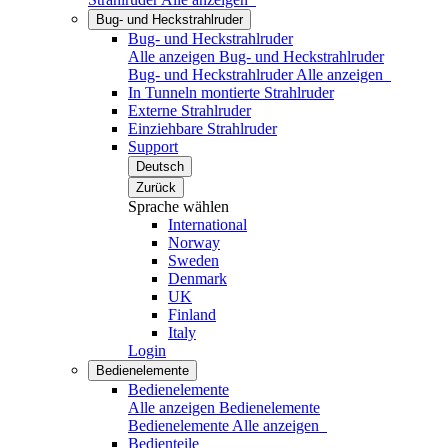
Bug- und Heckstrahlruder
Bug- und Heckstrahlruder
Alle anzeigen Bug- und Heckstrahlruder
Bug- und Heckstrahlruder
Alle anzeigen
In Tunneln montierte Strahlruder
Externe Strahlruder
Einziehbare Strahlruder
Support
Deutsch
Zurück
Sprache wählen
International
Norway
Sweden
Denmark
UK
Finland
Italy
Login
Bedienelemente
Bedienelemente
Alle anzeigen Bedienelemente
Bedienelemente
Alle anzeigen
Bedienteile