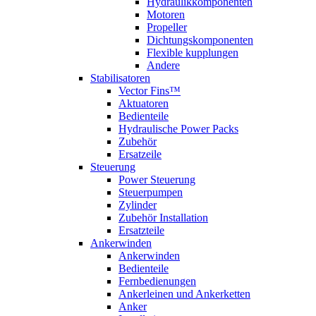
Hydraulikkomponenten
Motoren
Propeller
Dichtungskomponenten
Flexible kupplungen
Andere
Stabilisatoren
Vector Fins™
Aktuatoren
Bedienteile
Hydraulische Power Packs
Zubehör
Ersatzeile
Steuerung
Power Steuerung
Steuerpumpen
Zylinder
Zubehör Installation
Ersatzteile
Ankerwinden
Ankerwinden
Bedienteile
Fernbedienungen
Ankerleinen und Ankerketten
Anker