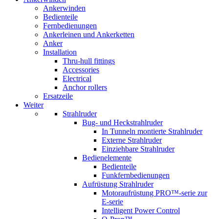
Ankerwinden
Bedienteile
Fernbedienungen
Ankerleinen und Ankerketten
Anker
Installation
Thru-hull fittings
Accessories
Electrical
Anchor rollers
Ersatzeile
Weiter
Strahlruder
Bug- und Heckstrahlruder
In Tunneln montierte Strahlruder
Externe Strahlruder
Einziehbare Strahlruder
Bedienelemente
Bedienteile
Funkfernbedienungen
Aufrüstung Strahlruder
Motoraufrüstung PRO™-serie zur
E-serie
Intelligent Power Control