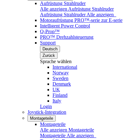
Aufrüstung Strahlruder
Alle anzeigen Aufrüstung Strahlruder
Aufrüstung Strahlruder
Alle anzeigen
Motoraufrüstung PRO™-serie zur E-serie
Intelligent Power Control
Q-Prop™
PRO™ Drehzahlsteuerung
Support
Deutsch
Zurück
Sprache wählen
International
Norway
Sweden
Denmark
UK
Finland
Italy
Login
Joystick-Integration
Montageteile
Montageteile
Alle anzeigen Montageteile
Montageteile
Alle anzeigen