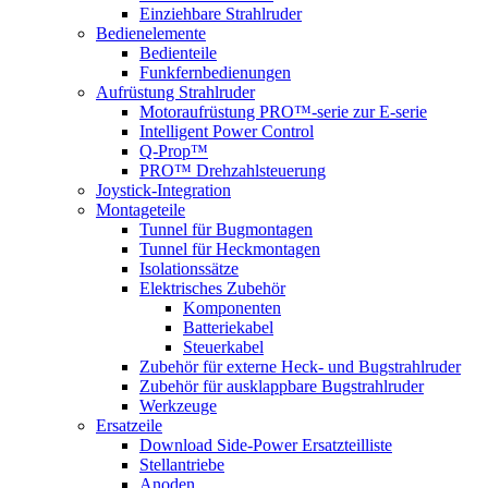
Einziehbare Strahlruder
Bedienelemente
Bedienteile
Funkfernbedienungen
Aufrüstung Strahlruder
Motoraufrüstung PRO™-serie zur E-serie
Intelligent Power Control
Q-Prop™
PRO™ Drehzahlsteuerung
Joystick-Integration
Montageteile
Tunnel für Bugmontagen
Tunnel für Heckmontagen
Isolationssätze
Elektrisches Zubehör
Komponenten
Batteriekabel
Steuerkabel
Zubehör für externe Heck- und Bugstrahlruder
Zubehör für ausklappbare Bugstrahlruder
Werkzeuge
Ersatzeile
Download Side-Power Ersatzteilliste
Stellantriebe
Anoden