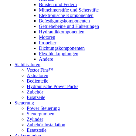
Bürsten und Federn
Mitnehmerstifte und Scherstifte
Elektronische Komponenten
Befestigungskomponenten
Getriebebeine und Halterungen
Hydraulikkomponenten
Motoren
Propeller
Dichtungskomponenten
Flexible kupplungen
Andere
Stabilisatoren
Vector Fins™
Aktuatoren
Bedienteile
Hydraulische Power Packs
Zubehör
Ersatzeile
Steuerung
Power Steuerung
Steuerpumpen
Zylinder
Zubehör Installation
Ersatzteile
Ankerwinden