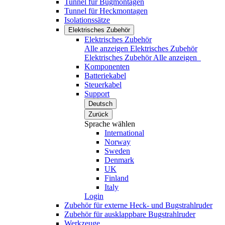
Tunnel für Bugmontagen
Tunnel für Heckmontagen
Isolationssätze
Elektrisches Zubehör
Elektrisches Zubehör
Alle anzeigen Elektrisches Zubehör
Elektrisches Zubehör
Alle anzeigen
Komponenten
Batteriekabel
Steuerkabel
Support
Deutsch
Zurück
Sprache wählen
International
Norway
Sweden
Denmark
UK
Finland
Italy
Login
Zubehör für externe Heck- und Bugstrahlruder
Zubehör für ausklappbare Bugstrahlruder
Werkzeuge