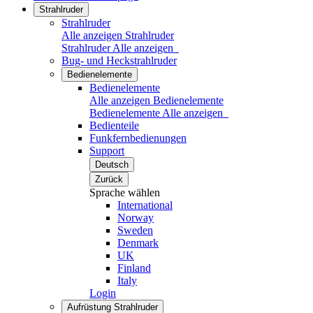
Strahlruder
Strahlruder
Alle anzeigen Strahlruder
Strahlruder
Alle anzeigen
Bug- und Heckstrahlruder
Bedienelemente
Bedienelemente
Alle anzeigen Bedienelemente
Bedienelemente
Alle anzeigen
Bedienteile
Funkfernbedienungen
Support
Deutsch
Zurück
Sprache wählen
International
Norway
Sweden
Denmark
UK
Finland
Italy
Login
Aufrüstung Strahlruder