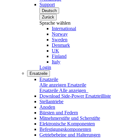
Support
Deutsch
Zurück
Sprache wählen
International
Norway
Sweden
Denmark
UK
Finland
Italy
Login
Ersatzeile
Ersatzeile
Alle anzeigen Ersatzeile
Ersatzeile
Alle anzeigen
Download Side-Power Ersatzteilliste
Stellantriebe
Anoden
Bürsten und Federn
Mitnehmerstifte und Scherstifte
Elektronische Komponenten
Befestigungskomponenten
Getriebebeine und Halterungen