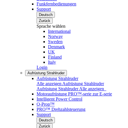
Funkfernbedienungen
Support
Deutsch
Zurück
Sprache wählen
International
Norway
Sweden
Denmark
UK
Finland
Italy
Login
Aufrüstung Strahlruder
Aufrüstung Strahlruder
Alle anzeigen Aufrüstung Strahlruder
Aufrüstung Strahlruder
Alle anzeigen
Motoraufrüstung PRO™-serie zur E-serie
Intelligent Power Control
Q-Prop™
PRO™ Drehzahlsteuerung
Support
Deutsch
Zurück