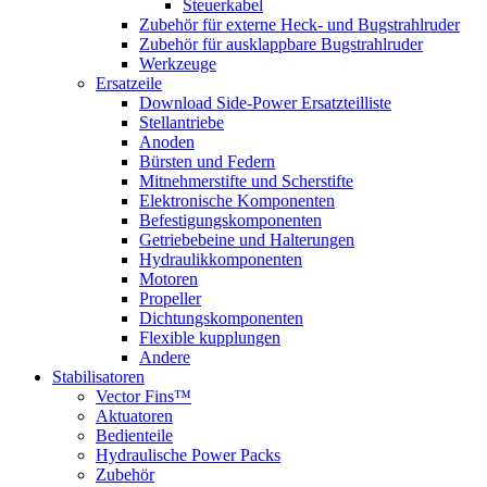
Steuerkabel
Zubehör für externe Heck- und Bugstrahlruder
Zubehör für ausklappbare Bugstrahlruder
Werkzeuge
Ersatzeile
Download Side-Power Ersatzteilliste
Stellantriebe
Anoden
Bürsten und Federn
Mitnehmerstifte und Scherstifte
Elektronische Komponenten
Befestigungskomponenten
Getriebebeine und Halterungen
Hydraulikkomponenten
Motoren
Propeller
Dichtungskomponenten
Flexible kupplungen
Andere
Stabilisatoren
Vector Fins™
Aktuatoren
Bedienteile
Hydraulische Power Packs
Zubehör