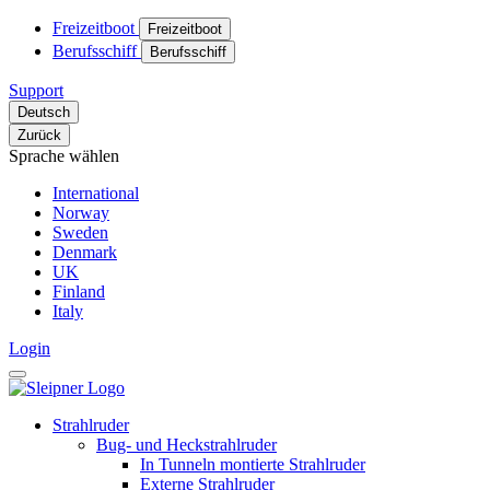
Freizeitboot
Freizeitboot
Berufsschiff
Berufsschiff
Support
Deutsch
Zurück
Sprache wählen
International
Norway
Sweden
Denmark
UK
Finland
Italy
Login
Strahlruder
Bug- und Heckstrahlruder
In Tunneln montierte Strahlruder
Externe Strahlruder