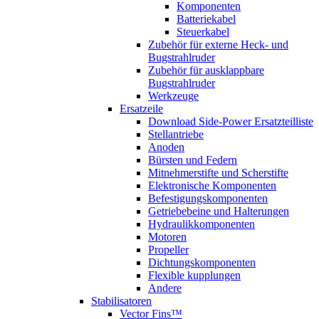
Komponenten
Batteriekabel
Steuerkabel
Zubehör für externe Heck- und
Bugstrahlruder
Zubehör für ausklappbare
Bugstrahlruder
Werkzeuge
Ersatzeile
Download Side-Power Ersatzteilliste
Stellantriebe
Anoden
Bürsten und Federn
Mitnehmerstifte und Scherstifte
Elektronische Komponenten
Befestigungskomponenten
Getriebebeine und Halterungen
Hydraulikkomponenten
Motoren
Propeller
Dichtungskomponenten
Flexible kupplungen
Andere
Stabilisatoren
Vector Fins™