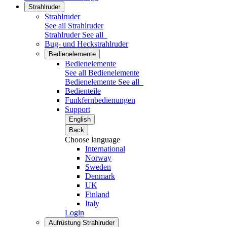
Strahlruder
Strahlruder
See all Strahlruder
Strahlruder
See all
Bug- und Heckstrahlruder
Bedienelemente
Bedienelemente
See all Bedienelemente
Bedienelemente
See all
Bedienteile
Funkfernbedienungen
Support
English
Back
Choose language
International
Norway
Sweden
Denmark
UK
Finland
Italy
Login
Aufrüstung Strahlruder