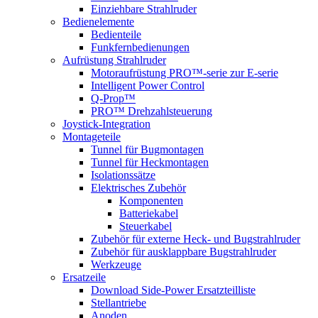
Einziehbare Strahlruder
Bedienelemente
Bedienteile
Funkfernbedienungen
Aufrüstung Strahlruder
Motoraufrüstung PRO™-serie zur E-serie
Intelligent Power Control
Q-Prop™
PRO™ Drehzahlsteuerung
Joystick-Integration
Montageteile
Tunnel für Bugmontagen
Tunnel für Heckmontagen
Isolationssätze
Elektrisches Zubehör
Komponenten
Batteriekabel
Steuerkabel
Zubehör für externe Heck- und Bugstrahlruder
Zubehör für ausklappbare Bugstrahlruder
Werkzeuge
Ersatzeile
Download Side-Power Ersatzteilliste
Stellantriebe
Anoden