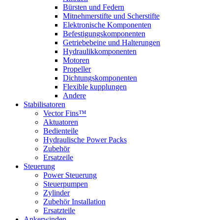
Bürsten und Federn
Mitnehmerstifte und Scherstifte
Elektronische Komponenten
Befestigungskomponenten
Getriebebeine und Halterungen
Hydraulikkomponenten
Motoren
Propeller
Dichtungskomponenten
Flexible kupplungen
Andere
Stabilisatoren
Vector Fins™
Aktuatoren
Bedienteile
Hydraulische Power Packs
Zubehör
Ersatzeile
Steuerung
Power Steuerung
Steuerpumpen
Zylinder
Zubehör Installation
Ersatzteile
Ankerwinden