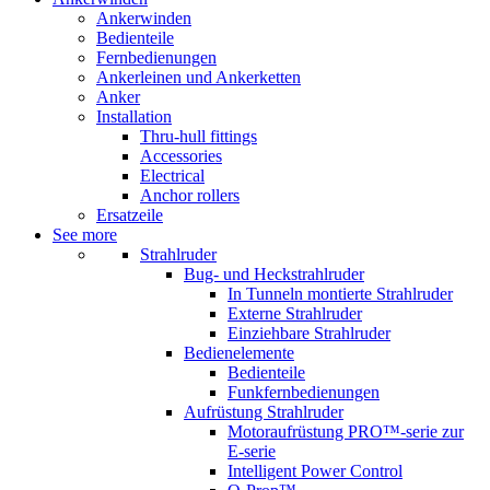
Ankerwinden
Bedienteile
Fernbedienungen
Ankerleinen und Ankerketten
Anker
Installation
Thru-hull fittings
Accessories
Electrical
Anchor rollers
Ersatzeile
See more
Strahlruder
Bug- und Heckstrahlruder
In Tunneln montierte Strahlruder
Externe Strahlruder
Einziehbare Strahlruder
Bedienelemente
Bedienteile
Funkfernbedienungen
Aufrüstung Strahlruder
Motoraufrüstung PRO™-serie zur
E-serie
Intelligent Power Control