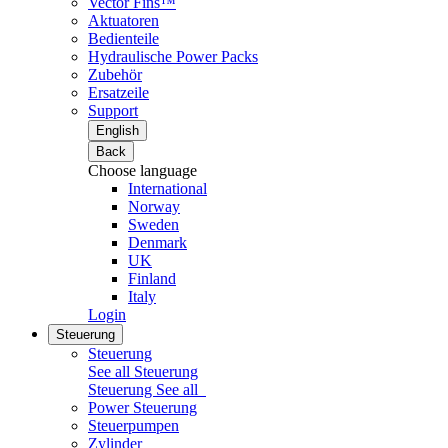
Vector Fins™
Aktuatoren
Bedienteile
Hydraulische Power Packs
Zubehör
Ersatzeile
Support
English
Back
Choose language
International
Norway
Sweden
Denmark
UK
Finland
Italy
Login
Steuerung
Steuerung
See all Steuerung
Steuerung
See all
Power Steuerung
Steuerpumpen
Zylinder