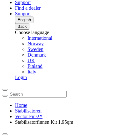
Support
Find a dealer
Support
English
Back
Choose language
International
Norway
Sweden
Denmark
UK
Finland
Italy
Login
Home
Stabilisatoren
Vector Fins™
Stabilisatorfinnen Kit 1,95qm