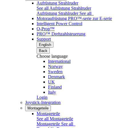
Aufrüstung Strahlruder
See all Aufrüstung Strahlruder
Aufrüstung Strahlruder
See all
Motoraufrüstung PRO™-serie zur E-serie
Intelligent Power Control
Q-Prop™
PRO™ Drehzahlsteuerung
Support
English
Back
Choose language
International
Norway
Sweden
Denmark
UK
Finland
Italy
Login
Joystick-Integration
Montageteile
Montageteile
See all Montageteile
Montageteile
See all