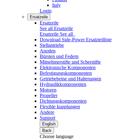
Italy
Login
Ersatzeile
Ersatzeile
See all Ersatzeile
Ersatzeile
See all
Download Side-Power Ersatzteilliste
Stellantriebe
Anoden
Bürsten und Federn
Mitnehmerstifte und Scherstifte
Elektronische Komponenten
Befestigungskomponenten
Getriebebeine und Halterungen
Hydraulikkomponenten
Motoren
Propeller
Dichtungskomponenten
Flexible kupplungen
Andere
Support
English
Back
Choose language