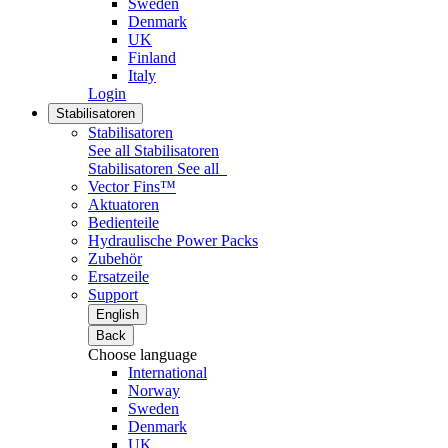
Sweden
Denmark
UK
Finland
Italy
Login
Stabilisatoren
Stabilisatoren
See all Stabilisatoren
Stabilisatoren
See all
Vector Fins™
Aktuatoren
Bedienteile
Hydraulische Power Packs
Zubehör
Ersatzeile
Support
English
Back
Choose language
International
Norway
Sweden
Denmark
UK