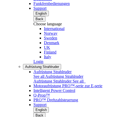
Funkfernbedienungen
Support
English
Back
Choose language
International
Norway
Sweden
Denmark
UK
Finland
Italy
Login
Aufrüstung Strahlruder
Aufrüstung Strahlruder
See all Aufrüstung Strahlruder
Aufrüstung Strahlruder
See all
Motoraufrüstung PRO™-serie zur E-serie
Intelligent Power Control
Q-Prop™
PRO™ Drehzahlsteuerung
Support
English
Back