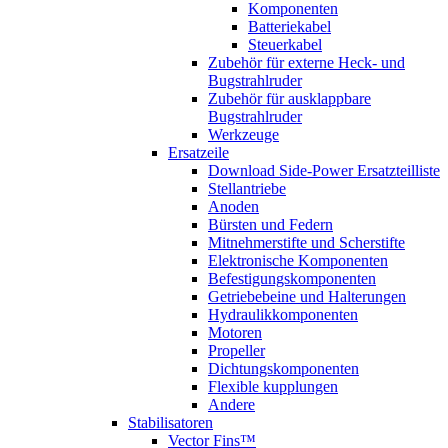
Komponenten
Batteriekabel
Steuerkabel
Zubehör für externe Heck- und
Bugstrahlruder
Zubehör für ausklappbare
Bugstrahlruder
Werkzeuge
Ersatzeile
Download Side-Power Ersatzteilliste
Stellantriebe
Anoden
Bürsten und Federn
Mitnehmerstifte und Scherstifte
Elektronische Komponenten
Befestigungskomponenten
Getriebebeine und Halterungen
Hydraulikkomponenten
Motoren
Propeller
Dichtungskomponenten
Flexible kupplungen
Andere
Stabilisatoren
Vector Fins™