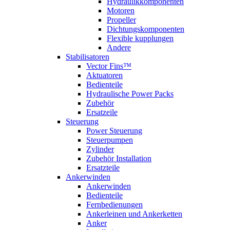
Hydraulikkomponenten
Motoren
Propeller
Dichtungskomponenten
Flexible kupplungen
Andere
Stabilisatoren
Vector Fins™
Aktuatoren
Bedienteile
Hydraulische Power Packs
Zubehör
Ersatzeile
Steuerung
Power Steuerung
Steuerpumpen
Zylinder
Zubehör Installation
Ersatzteile
Ankerwinden
Ankerwinden
Bedienteile
Fernbedienungen
Ankerleinen und Ankerketten
Anker