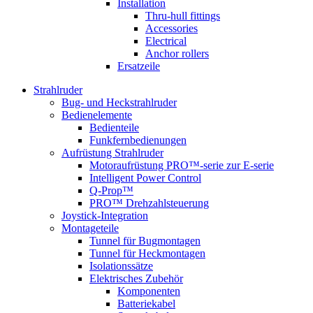
Installation
Thru-hull fittings
Accessories
Electrical
Anchor rollers
Ersatzeile
Strahlruder
Bug- und Heckstrahlruder
Bedienelemente
Bedienteile
Funkfernbedienungen
Aufrüstung Strahlruder
Motoraufrüstung PRO™-serie zur E-serie
Intelligent Power Control
Q-Prop™
PRO™ Drehzahlsteuerung
Joystick-Integration
Montageteile
Tunnel für Bugmontagen
Tunnel für Heckmontagen
Isolationssätze
Elektrisches Zubehör
Komponenten
Batteriekabel