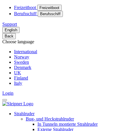
Freizeitboot
Freizeitboot
Berufsschiff
Berufsschiff
Support
English
Back
Choose language
International
Norway
Sweden
Denmark
UK
Finland
Italy
Login
Strahlruder
Bug- und Heckstrahlruder
In Tunneln montierte Strahlruder
Externe Strahlruder