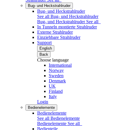
Bug- und Heckstrahlruder
Bug- und Heckstrahlruder
See all Bug- und Heckstrahlruder
Bug- und Heckstrahlruder
See all
In Tunneln montierte Strahlruder
Externe Strahlruder
Einziehbare Strahlruder
Support
English
Back
Choose language
International
Norway
Sweden
Denmark
UK
Finland
Italy
Login
Bedienelemente
Bedienelemente
See all Bedienelemente
Bedienelemente
See all
Bedienteile