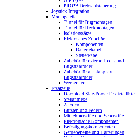
Q-Prop™
PRO™ Drehzahlsteuerung
Joystick-Integration
Montageteile
Tunnel für Bugmontagen
Tunnel für Heckmontagen
Isolationssätze
Elektrisches Zubehör
Komponenten
Batteriekabel
Steuerkabel
Zubehör für externe Heck- und
Bugstrahlruder
Zubehör für ausklappbare
Bugstrahlruder
Werkzeuge
Ersatzeile
Download Side-Power Ersatzteilliste
Stellantriebe
Anoden
Bürsten und Federn
Mitnehmerstifte und Scherstifte
Elektronische Komponenten
Befestigungskomponenten
Getriebebeine und Halterungen