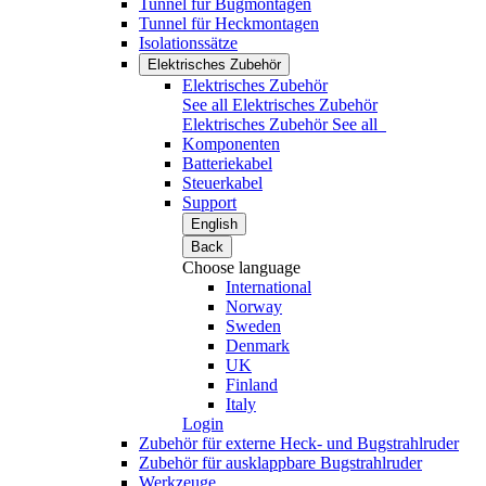
Tunnel für Bugmontagen
Tunnel für Heckmontagen
Isolationssätze
Elektrisches Zubehör
Elektrisches Zubehör
See all Elektrisches Zubehör
Elektrisches Zubehör
See all
Komponenten
Batteriekabel
Steuerkabel
Support
English
Back
Choose language
International
Norway
Sweden
Denmark
UK
Finland
Italy
Login
Zubehör für externe Heck- und Bugstrahlruder
Zubehör für ausklappbare Bugstrahlruder
Werkzeuge