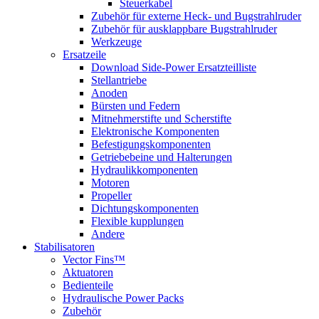
Steuerkabel
Zubehör für externe Heck- und Bugstrahlruder
Zubehör für ausklappbare Bugstrahlruder
Werkzeuge
Ersatzeile
Download Side-Power Ersatzteilliste
Stellantriebe
Anoden
Bürsten und Federn
Mitnehmerstifte und Scherstifte
Elektronische Komponenten
Befestigungskomponenten
Getriebebeine und Halterungen
Hydraulikkomponenten
Motoren
Propeller
Dichtungskomponenten
Flexible kupplungen
Andere
Stabilisatoren
Vector Fins™
Aktuatoren
Bedienteile
Hydraulische Power Packs
Zubehör