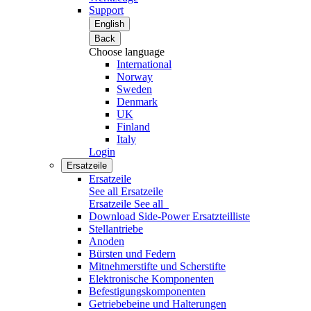
Support
English
Back
Choose language
International
Norway
Sweden
Denmark
UK
Finland
Italy
Login
Ersatzeile
Ersatzeile
See all Ersatzeile
Ersatzeile
See all
Download Side-Power Ersatzteilliste
Stellantriebe
Anoden
Bürsten und Federn
Mitnehmerstifte und Scherstifte
Elektronische Komponenten
Befestigungskomponenten
Getriebebeine und Halterungen