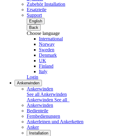
Zubehör Installation
Ersatzteile
Support
English
Back
Choose language
International
Norway
Sweden
Denmark
UK
Finland
Italy
Login
Ankerwinden
Ankerwinden
See all Ankerwinden
Ankerwinden
See all
Ankerwinden
Bedienteile
Fernbedienungen
Ankerleinen und Ankerketten
Anker
Installation