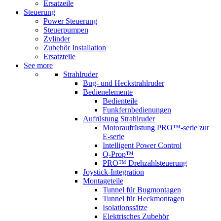
Ersatzeile
Steuerung
Power Steuerung
Steuerpumpen
Zylinder
Zubehör Installation
Ersatzteile
See more
Strahlruder
Bug- und Heckstrahlruder
Bedienelemente
Bedienteile
Funkfernbedienungen
Aufrüstung Strahlruder
Motoraufrüstung PRO™-serie zur
E-serie
Intelligent Power Control
Q-Prop™
PRO™ Drehzahlsteuerung
Joystick-Integration
Montageteile
Tunnel für Bugmontagen
Tunnel für Heckmontagen
Isolationssätze
Elektrisches Zubehör