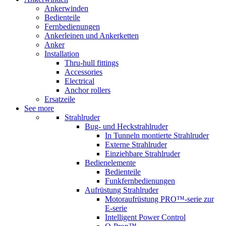
Ankerwinden
Bedienteile
Fernbedienungen
Ankerleinen und Ankerketten
Anker
Installation
Thru-hull fittings
Accessories
Electrical
Anchor rollers
Ersatzeile
See more
Strahlruder
Bug- und Heckstrahlruder
In Tunneln montierte Strahlruder
Externe Strahlruder
Einziehbare Strahlruder
Bedienelemente
Bedienteile
Funkfernbedienungen
Aufrüstung Strahlruder
Motoraufrüstung PRO™-serie zur
E-serie
Intelligent Power Control