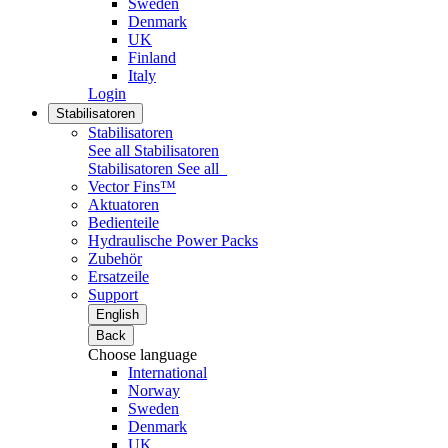
Sweden
Denmark
UK
Finland
Italy
Login
Stabilisatoren
Stabilisatoren
See all Stabilisatoren
Stabilisatoren
See all
Vector Fins™
Aktuatoren
Bedienteile
Hydraulische Power Packs
Zubehör
Ersatzeile
Support
English
Back
Choose language
International
Norway
Sweden
Denmark
UK