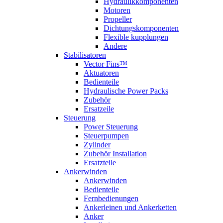
Hydraulikkomponenten
Motoren
Propeller
Dichtungskomponenten
Flexible kupplungen
Andere
Stabilisatoren
Vector Fins™
Aktuatoren
Bedienteile
Hydraulische Power Packs
Zubehör
Ersatzeile
Steuerung
Power Steuerung
Steuerpumpen
Zylinder
Zubehör Installation
Ersatzteile
Ankerwinden
Ankerwinden
Bedienteile
Fernbedienungen
Ankerleinen und Ankerketten
Anker