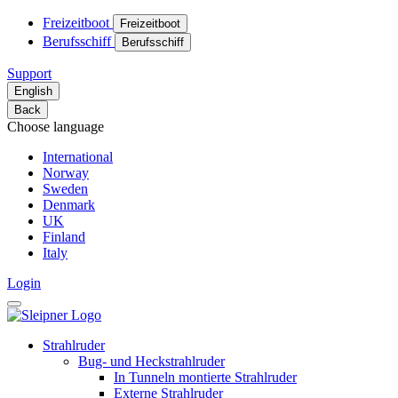
Freizeitboot
Freizeitboot
Berufsschiff
Berufsschiff
Support
English
Back
Choose language
International
Norway
Sweden
Denmark
UK
Finland
Italy
Login
Strahlruder
Bug- und Heckstrahlruder
In Tunneln montierte Strahlruder
Externe Strahlruder