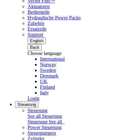
Vector Fins™
Aktuatoren
Bedienteile
Hydraulische Power Packs
Zubehör
Ersatzeile
Support
English
Back
Choose language
International
Norway
Sweden
Denmark
UK
Finland
Italy
Login
Steuerung
Steuerung
See all Steuerung
Steuerung
See all
Power Steuerung
Steuerpumpen
Zylinder