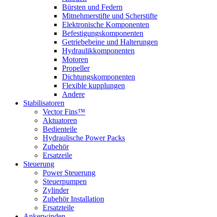
Bürsten und Federn
Mitnehmerstifte und Scherstifte
Elektronische Komponenten
Befestigungskomponenten
Getriebebeine und Halterungen
Hydraulikkomponenten
Motoren
Propeller
Dichtungskomponenten
Flexible kupplungen
Andere
Stabilisatoren
Vector Fins™
Aktuatoren
Bedienteile
Hydraulische Power Packs
Zubehör
Ersatzeile
Steuerung
Power Steuerung
Steuerpumpen
Zylinder
Zubehör Installation
Ersatzteile
Ankerwinden