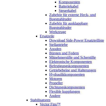
Komponenten
Batteriekabel
Steuerkabel
Zubehör für externe Heck- und
Bugstrahlruder
Zubehör für ausklappbare
Bugstrahlruder
Werkzeuge
Ersatzeile
Download Side-Power Ersatzteilliste
Stellantriebe
Anoden
Bürsten und Federn
Mitnehmerstifte und Scherstifte
Elektronische Komponenten
Befestigungskomponenten
Getriebebeine und Halterungen
Hydraulikkomponenten
Motoren
Propeller
Dichtungskomponenten
Flexible kupplungen
Andere
Stabilisatoren
Vector Fins™