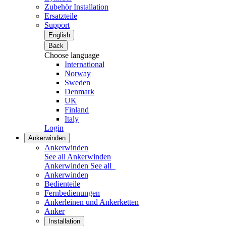
Zubehör Installation
Ersatzteile
Support
English
Back
Choose language
International
Norway
Sweden
Denmark
UK
Finland
Italy
Login
Ankerwinden
Ankerwinden
See all Ankerwinden
Ankerwinden
See all
Ankerwinden
Bedienteile
Fernbedienungen
Ankerleinen und Ankerketten
Anker
Installation