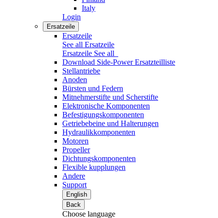
Italy
Login
Ersatzeile
Ersatzeile
See all Ersatzeile
Ersatzeile
See all
Download Side-Power Ersatzteilliste
Stellantriebe
Anoden
Bürsten und Federn
Mitnehmerstifte und Scherstifte
Elektronische Komponenten
Befestigungskomponenten
Getriebebeine und Halterungen
Hydraulikkomponenten
Motoren
Propeller
Dichtungskomponenten
Flexible kupplungen
Andere
Support
English
Back
Choose language