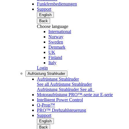
Funkfernbedienungen
Support
English
Back
Choose language
International
Norway
Sweden
Denmark
UK
Finland
Italy
Login
Aufrüstung Strahlruder
Aufrüstung Strahlruder
See all Aufrüstung Strahlruder
Aufrüstung Strahlruder
See all
Motoraufrüstung PRO™-serie zur E-serie
Intelligent Power Control
Q-Prop™
PRO™ Drehzahlsteuerung
Support
English
Back