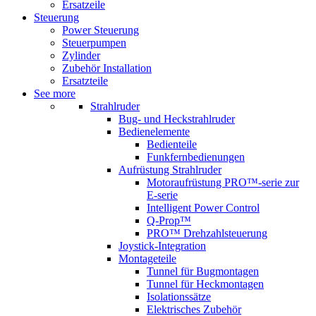
Ersatzeile
Steuerung
Power Steuerung
Steuerpumpen
Zylinder
Zubehör Installation
Ersatzteile
See more
Strahlruder
Bug- und Heckstrahlruder
Bedienelemente
Bedienteile
Funkfernbedienungen
Aufrüstung Strahlruder
Motoraufrüstung PRO™-serie zur
E-serie
Intelligent Power Control
Q-Prop™
PRO™ Drehzahlsteuerung
Joystick-Integration
Montageteile
Tunnel für Bugmontagen
Tunnel für Heckmontagen
Isolationssätze
Elektrisches Zubehör