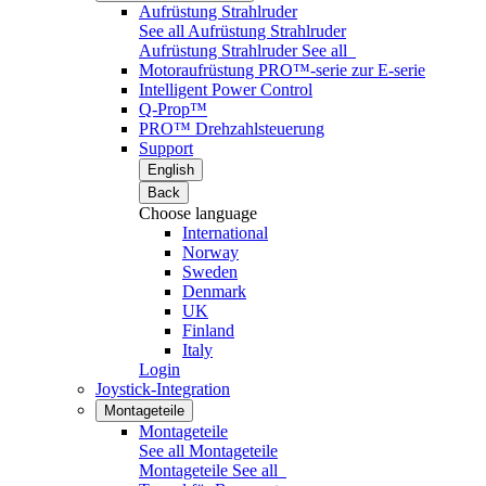
Aufrüstung Strahlruder
See all Aufrüstung Strahlruder
Aufrüstung Strahlruder
See all
Motoraufrüstung PRO™-serie zur E-serie
Intelligent Power Control
Q-Prop™
PRO™ Drehzahlsteuerung
Support
English
Back
Choose language
International
Norway
Sweden
Denmark
UK
Finland
Italy
Login
Joystick-Integration
Montageteile
Montageteile
See all Montageteile
Montageteile
See all