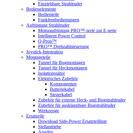
Einziehbare Strahlruder
Bedienelemente
Bedienteile
Funkfernbedienungen
Aufrüstung Strahlruder
Motoraufrüstung PRO™-serie zur E-serie
Intelligent Power Control
Q-Prop™
PRO™ Drehzahlsteuerung
Joystick-Integration
Montageteile
Tunnel für Bugmontagen
Tunnel für Heckmontagen
Isolationssätze
Elektrisches Zubehör
Komponenten
Batteriekabel
Steuerkabel
Zubehör für externe Heck- und Bugstrahlruder
Zubehör für ausklappbare Bugstrahlruder
Werkzeuge
Ersatzeile
Download Side-Power Ersatzteilliste
Stellantriebe
Anoden