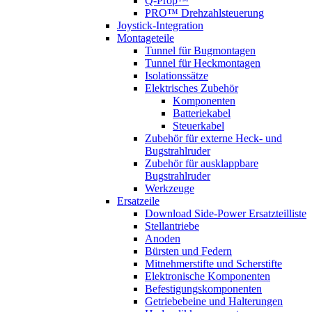
Q-Prop™
PRO™ Drehzahlsteuerung
Joystick-Integration
Montageteile
Tunnel für Bugmontagen
Tunnel für Heckmontagen
Isolationssätze
Elektrisches Zubehör
Komponenten
Batteriekabel
Steuerkabel
Zubehör für externe Heck- und
Bugstrahlruder
Zubehör für ausklappbare
Bugstrahlruder
Werkzeuge
Ersatzeile
Download Side-Power Ersatzteilliste
Stellantriebe
Anoden
Bürsten und Federn
Mitnehmerstifte und Scherstifte
Elektronische Komponenten
Befestigungskomponenten
Getriebebeine und Halterungen