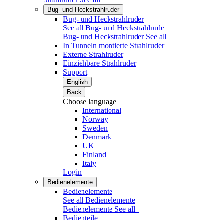
Bug- und Heckstrahlruder
Bug- und Heckstrahlruder
See all Bug- und Heckstrahlruder
Bug- und Heckstrahlruder
See all
In Tunneln montierte Strahlruder
Externe Strahlruder
Einziehbare Strahlruder
Support
English
Back
Choose language
International
Norway
Sweden
Denmark
UK
Finland
Italy
Login
Bedienelemente
Bedienelemente
See all Bedienelemente
Bedienelemente
See all
Bedienteile