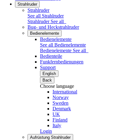
Strahlruder
Strahlruder
See all Strahlruder
Strahlruder
See all
Bug- und Heckstrahlruder
Bedienelemente
Bedienelemente
See all Bedienelemente
Bedienelemente
See all
Bedienteile
Funkfernbedienungen
Support
English
Back
Choose language
International
Norway
Sweden
Denmark
UK
Finland
Italy
Login
Aufrüstung Strahlruder