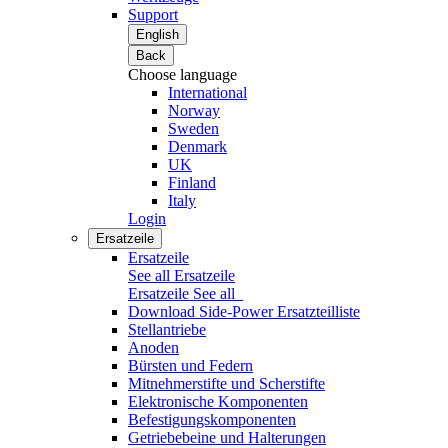
Support
English
Back
Choose language
International
Norway
Sweden
Denmark
UK
Finland
Italy
Login
Ersatzeile
Ersatzeile
See all Ersatzeile
Ersatzeile
See all
Download Side-Power Ersatzteilliste
Stellantriebe
Anoden
Bürsten und Federn
Mitnehmerstifte und Scherstifte
Elektronische Komponenten
Befestigungskomponenten
Getriebebeine und Halterungen