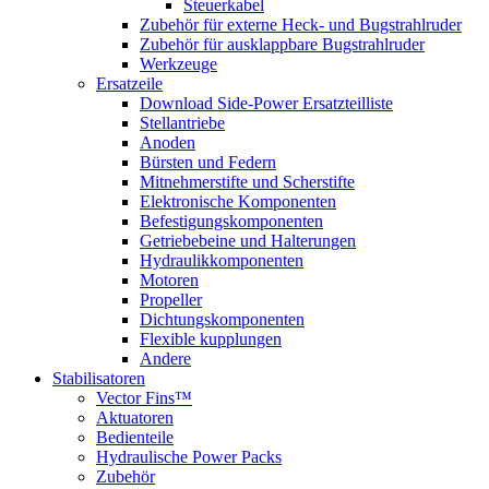
Steuerkabel
Zubehör für externe Heck- und Bugstrahlruder
Zubehör für ausklappbare Bugstrahlruder
Werkzeuge
Ersatzeile
Download Side-Power Ersatzteilliste
Stellantriebe
Anoden
Bürsten und Federn
Mitnehmerstifte und Scherstifte
Elektronische Komponenten
Befestigungskomponenten
Getriebebeine und Halterungen
Hydraulikkomponenten
Motoren
Propeller
Dichtungskomponenten
Flexible kupplungen
Andere
Stabilisatoren
Vector Fins™
Aktuatoren
Bedienteile
Hydraulische Power Packs
Zubehör