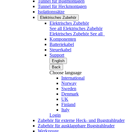
Tunnel für Bugmontagen
Tunnel für Heckmontagen
Isolationssätze
Elektrisches Zubehör
Elektrisches Zubehör
See all Elektrisches Zubehör
Elektrisches Zubehör
See all
Komponenten
Batteriekabel
Steuerkabel
Support
English
Back
Choose language
International
Norway
Sweden
Denmark
UK
Finland
Italy
Login
Zubehör für externe Heck- und Bugstrahlruder
Zubehör für ausklappbare Bugstrahlruder
Werkzeuge