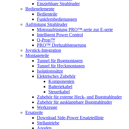
Einziehbare Strahlruder
Bedienelemente
Bedienteile
Funkfernbedienungen
Aufrüstung Strahlruder
Motoraufrüstung PRO™-serie zur E-serie
Intelligent Power Control
Q-Prop™
PRO™ Drehzahlsteuerung
Joystick-Integration
Montageteile
Tunnel für Bugmontagen
Tunnel für Heckmontagen
Isolationssätze
Elektrisches Zubehör
Komponenten
Batteriekabel
Steuerkabel
Zubehör für externe Heck- und Bugstrahlruder
Zubehör für ausklappbare Bugstrahlruder
Werkzeuge
Ersatzeile
Download Side-Power Ersatzteilliste
Stellantriebe
Anoden