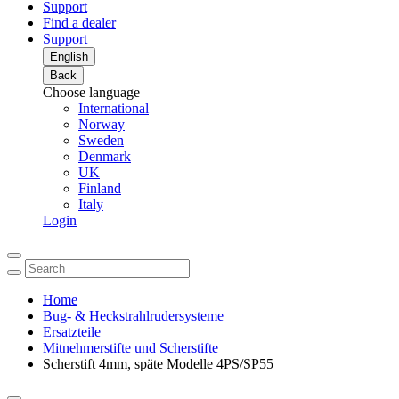
Support
Find a dealer
Support
English
Back
Choose language
International
Norway
Sweden
Denmark
UK
Finland
Italy
Login
Home
Bug- & Heckstrahlrudersysteme
Ersatzteile
Mitnehmerstifte und Scherstifte
Scherstift 4mm, späte Modelle 4PS/SP55