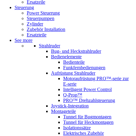
Ersatzeile
Steuerung
Power Steuerung
Steuerpumpen
Zylinder
Zubehör Installation
Ersatzteile
See more
Strahlruder
Bug- und Heckstrahlruder
Bedienelemente
Bedienteile
Funkfernbedienungen
Aufrüstung Strahlruder
Motoraufrüstung PRO™-serie zur
E-serie
Intelligent Power Control
Q-Prop™
PRO™ Drehzahlsteuerung
Joystick-Integration
Montageteile
Tunnel für Bugmontagen
Tunnel für Heckmontagen
Isolationssätze
Elektrisches Zubehör