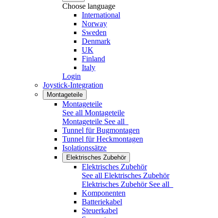
Choose language
International
Norway
Sweden
Denmark
UK
Finland
Italy
Login
Joystick-Integration
Montageteile
Montageteile
See all Montageteile
Montageteile
See all
Tunnel für Bugmontagen
Tunnel für Heckmontagen
Isolationssätze
Elektrisches Zubehör
Elektrisches Zubehör
See all Elektrisches Zubehör
Elektrisches Zubehör
See all
Komponenten
Batteriekabel
Steuerkabel