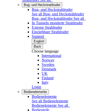
Bug- und Heckstrahlruder
Bug- und Heckstrahlruder
See all Bug- und Heckstrahlruder
Bug- und Heckstrahlruder
See all
In Tunneln montierte Strahlruder
Externe Strahlruder
Einziehbare Strahlruder
Support
English
Back
Choose language
International
Norway
Sweden
Denmark
UK
Finland
Italy
Login
Bedienelemente
Bedienelemente
See all Bedienelemente
Bedienelemente
See all
Bedienteile