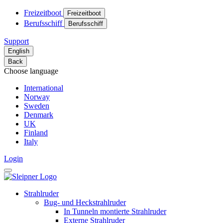
Freizeitboot
Freizeitboot
Berufsschiff
Berufsschiff
Support
English
Back
Choose language
International
Norway
Sweden
Denmark
UK
Finland
Italy
Login
Strahlruder
Bug- und Heckstrahlruder
In Tunneln montierte Strahlruder
Externe Strahlruder