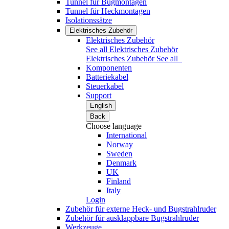
Tunnel für Bugmontagen
Tunnel für Heckmontagen
Isolationssätze
Elektrisches Zubehör
Elektrisches Zubehör
See all Elektrisches Zubehör
Elektrisches Zubehör
See all
Komponenten
Batteriekabel
Steuerkabel
Support
English
Back
Choose language
International
Norway
Sweden
Denmark
UK
Finland
Italy
Login
Zubehör für externe Heck- und Bugstrahlruder
Zubehör für ausklappbare Bugstrahlruder
Werkzeuge