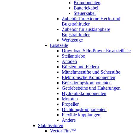
Komponenten
Batteriekabel
Steuerkabel
Zubehör für externe Heck- und
Bugstrahlruder
Zubehör für ausklappbare
Bugstrahlruder
Werkzeuge
Ersatzeile
Download Side-Power Ersatzteilliste
Stellantriebe
Anoden
Bürsten und Federn
Mitnehmerstifte und Scherstifte
Elektronische Komponenten
Befestigungskomponenten
Getriebebeine und Halterungen
Hydraulikkomponenten
Motoren
Propeller
Dichtungskomponenten
Flexible kupplungen
Andere
Stabilisatoren
Vector Fins™