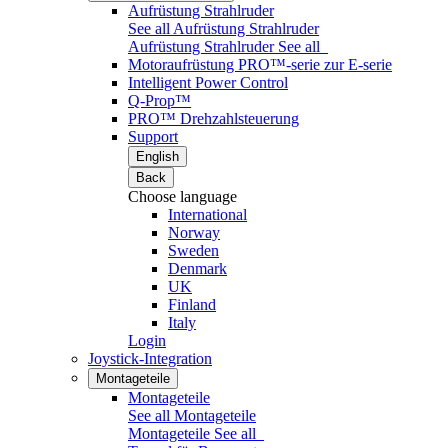
Aufrüstung Strahlruder
See all Aufrüstung Strahlruder
Aufrüstung Strahlruder
See all
Motoraufrüstung PRO™-serie zur E-serie
Intelligent Power Control
Q-Prop™
PRO™ Drehzahlsteuerung
Support
English
Back
Choose language
International
Norway
Sweden
Denmark
UK
Finland
Italy
Login
Joystick-Integration
Montageteile
Montageteile
See all Montageteile
Montageteile
See all