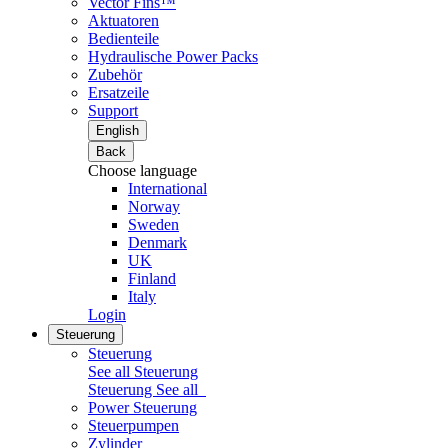
Vector Fins™
Aktuatoren
Bedienteile
Hydraulische Power Packs
Zubehör
Ersatzeile
Support
English
Back
Choose language
International
Norway
Sweden
Denmark
UK
Finland
Italy
Login
Steuerung
Steuerung
See all Steuerung
Steuerung
See all
Power Steuerung
Steuerpumpen
Zylinder