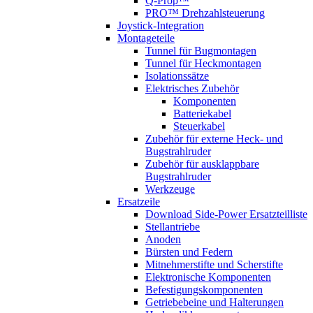
Q-Prop™
PRO™ Drehzahlsteuerung
Joystick-Integration
Montageteile
Tunnel für Bugmontagen
Tunnel für Heckmontagen
Isolationssätze
Elektrisches Zubehör
Komponenten
Batteriekabel
Steuerkabel
Zubehör für externe Heck- und
Bugstrahlruder
Zubehör für ausklappbare
Bugstrahlruder
Werkzeuge
Ersatzeile
Download Side-Power Ersatzteilliste
Stellantriebe
Anoden
Bürsten und Federn
Mitnehmerstifte und Scherstifte
Elektronische Komponenten
Befestigungskomponenten
Getriebebeine und Halterungen