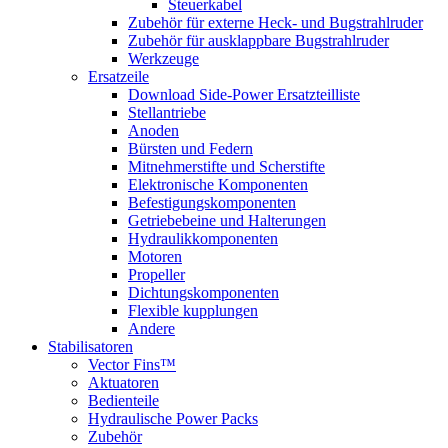
Steuerkabel
Zubehör für externe Heck- und Bugstrahlruder
Zubehör für ausklappbare Bugstrahlruder
Werkzeuge
Ersatzeile
Download Side-Power Ersatzteilliste
Stellantriebe
Anoden
Bürsten und Federn
Mitnehmerstifte und Scherstifte
Elektronische Komponenten
Befestigungskomponenten
Getriebebeine und Halterungen
Hydraulikkomponenten
Motoren
Propeller
Dichtungskomponenten
Flexible kupplungen
Andere
Stabilisatoren
Vector Fins™
Aktuatoren
Bedienteile
Hydraulische Power Packs
Zubehör