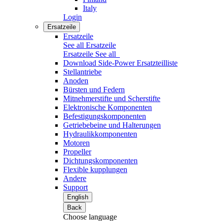
Italy
Login
Ersatzeile
Ersatzeile
See all Ersatzeile
Ersatzeile
See all
Download Side-Power Ersatzteilliste
Stellantriebe
Anoden
Bürsten und Federn
Mitnehmerstifte und Scherstifte
Elektronische Komponenten
Befestigungskomponenten
Getriebebeine und Halterungen
Hydraulikkomponenten
Motoren
Propeller
Dichtungskomponenten
Flexible kupplungen
Andere
Support
English
Back
Choose language