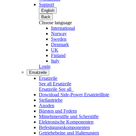
Support
English
Back
Choose language
International
Norway
Sweden
Denmark
UK
Finland
Italy
Login
Ersatzeile
Ersatzeile
See all Ersatzeile
Ersatzeile
See all
Download Side-Power Ersatzteilliste
Stellantriebe
Anoden
Bürsten und Federn
Mitnehmerstifte und Scherstifte
Elektronische Komponenten
Befestigungskomponenten
Getriebebeine und Halterungen