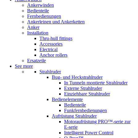
Ankerwinden
Bedienteile
Fernbedienungen
Ankerleinen und Ankerketten
Anker
Installation
Thru-hull fittings
Accessories
Electrical
Anchor rollers
Ersatzeile
See more
Strahlruder
Bug- und Heckstrahlruder
In Tunneln montierte Strahlruder
Externe Strahlruder
Einziehbare Strahlruder
Bedienelemente
Bedienteile
Funkfernbedienungen
Aufrüstung Strahlruder
Motoraufrüstung PRO™-serie zur
E-serie
Intelligent Power Control