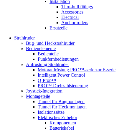
Installation
Thru-hull fittings
Accessories
Electrical
Anchor rollers
Ersatzeile
Strahlruder
Bug- und Heckstrahlruder
Bedienelemente
Bedienteile
Funkfernbedienungen
Aufrüstung Strahlruder
Motoraufrüstung PRO™-serie zur E-serie
Intelligent Power Control
Q-Prop™
PRO™ Drehzahlsteuerung
Joystick-Integration
Montageteile
Tunnel für Bugmontagen
Tunnel für Heckmontagen
Isolationssätze
Elektrisches Zubehör
Komponenten
Batteriekabel