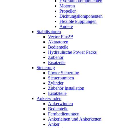
Hydraulikkomponenten
Motoren
Propeller
Dichtungskomponenten
Flexible kupplungen
Andere
Stabilisatoren
Vector Fins™
Aktuatoren
Bedienteile
Hydraulische Power Packs
Zubehör
Ersatzeile
Steuerung
Power Steuerung
Steuerpumpen
Zylinder
Zubehör Installation
Ersatzteile
Ankerwinden
Ankerwinden
Bedienteile
Fernbedienungen
Ankerleinen und Ankerketten
Anker