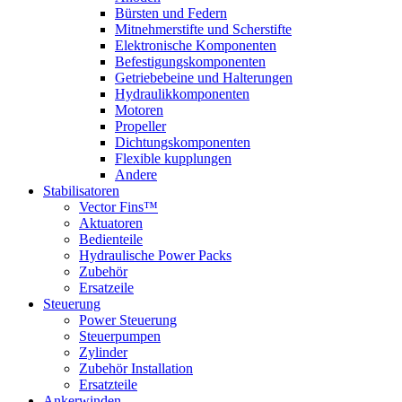
Bürsten und Federn
Mitnehmerstifte und Scherstifte
Elektronische Komponenten
Befestigungskomponenten
Getriebebeine und Halterungen
Hydraulikkomponenten
Motoren
Propeller
Dichtungskomponenten
Flexible kupplungen
Andere
Stabilisatoren
Vector Fins™
Aktuatoren
Bedienteile
Hydraulische Power Packs
Zubehör
Ersatzeile
Steuerung
Power Steuerung
Steuerpumpen
Zylinder
Zubehör Installation
Ersatzteile
Ankerwinden