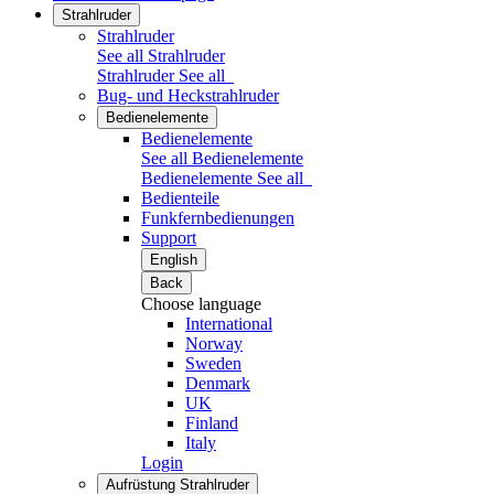
Strahlruder
Strahlruder
See all Strahlruder
Strahlruder
See all
Bug- und Heckstrahlruder
Bedienelemente
Bedienelemente
See all Bedienelemente
Bedienelemente
See all
Bedienteile
Funkfernbedienungen
Support
English
Back
Choose language
International
Norway
Sweden
Denmark
UK
Finland
Italy
Login
Aufrüstung Strahlruder