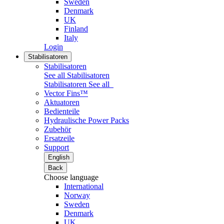
Sweden
Denmark
UK
Finland
Italy
Login
Stabilisatoren
Stabilisatoren
See all Stabilisatoren
Stabilisatoren
See all
Vector Fins™
Aktuatoren
Bedienteile
Hydraulische Power Packs
Zubehör
Ersatzeile
Support
English
Back
Choose language
International
Norway
Sweden
Denmark
UK