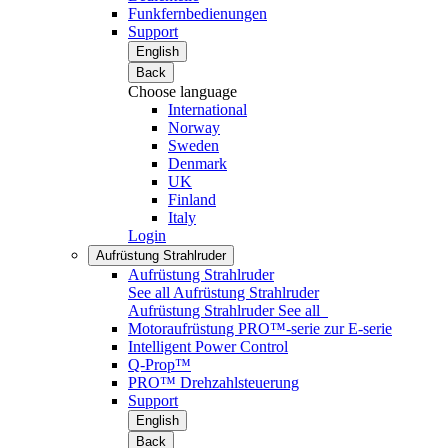
Funkfernbedienungen
Support
English
Back
Choose language
International
Norway
Sweden
Denmark
UK
Finland
Italy
Login
Aufrüstung Strahlruder
Aufrüstung Strahlruder
See all Aufrüstung Strahlruder
Aufrüstung Strahlruder
See all
Motoraufrüstung PRO™-serie zur E-serie
Intelligent Power Control
Q-Prop™
PRO™ Drehzahlsteuerung
Support
English
Back