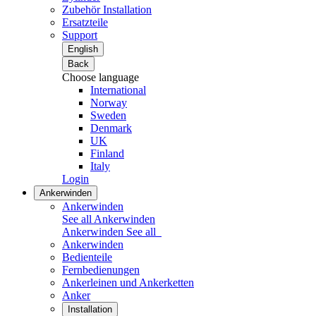
Zubehör Installation
Ersatzteile
Support
English
Back
Choose language
International
Norway
Sweden
Denmark
UK
Finland
Italy
Login
Ankerwinden
Ankerwinden
See all Ankerwinden
Ankerwinden
See all
Ankerwinden
Bedienteile
Fernbedienungen
Ankerleinen und Ankerketten
Anker
Installation