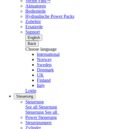
Vector Fins™
Aktuatoren
Bedienteile
Hydraulische Power Packs
Zubehör
Ersatzeile
Support
English
Back
Choose language
International
Norway
Sweden
Denmark
UK
Finland
Italy
Login
Steuerung
Steuerung
See all Steuerung
Steuerung
See all
Power Steuerung
Steuerpumpen
Zylinder