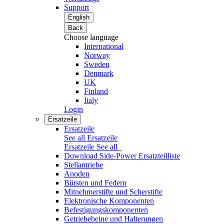
Support
English
Back
Choose language
International
Norway
Sweden
Denmark
UK
Finland
Italy
Login
Ersatzeile
Ersatzeile
See all Ersatzeile
Ersatzeile
See all
Download Side-Power Ersatzteilliste
Stellantriebe
Anoden
Bürsten und Federn
Mitnehmerstifte und Scherstifte
Elektronische Komponenten
Befestigungskomponenten
Getriebebeine und Halterungen