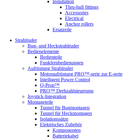
Installation
Thru-hull fittings
Accessories
Electrical
Anchor rollers
Ersatzeile
Strahlruder
Bug- und Heckstrahlruder
Bedienelemente
Bedienteile
Funkfernbedienungen
Aufrüstung Strahlruder
Motoraufrüstung PRO™-serie zur E-serie
Intelligent Power Control
Q-Prop™
PRO™ Drehzahlsteuerung
Joystick-Integration
Montageteile
Tunnel für Bugmontagen
Tunnel für Heckmontagen
Isolationssätze
Elektrisches Zubehör
Komponenten
Batteriekabel