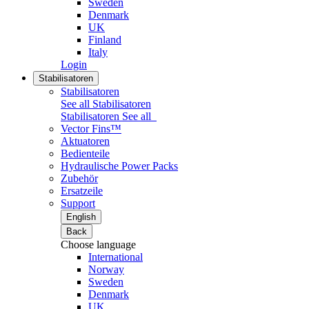
Sweden
Denmark
UK
Finland
Italy
Login
Stabilisatoren
Stabilisatoren
See all Stabilisatoren
Stabilisatoren
See all
Vector Fins™
Aktuatoren
Bedienteile
Hydraulische Power Packs
Zubehör
Ersatzeile
Support
English
Back
Choose language
International
Norway
Sweden
Denmark
UK