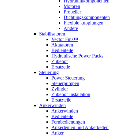
Hydraulikkomponenten
Motoren
Propeller
Dichtungskomponenten
Flexible kupplungen
Andere
Stabilisatoren
Vector Fins™
Aktuatoren
Bedienteile
Hydraulische Power Packs
Zubehör
Ersatzeile
Steuerung
Power Steuerung
Steuerpumpen
Zylinder
Zubehör Installation
Ersatzteile
Ankerwinden
Ankerwinden
Bedienteile
Fernbedienungen
Ankerleinen und Ankerketten
Anker