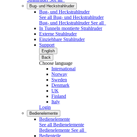
Bug- und Heckstrahlruder
Bug- und Heckstrahlruder
See all Bug- und Heckstrahlruder
Bug- und Heckstrahlruder
See all
In Tunneln montierte Strahlruder
Externe Strahlruder
Einziehbare Strahlruder
Support
English
Back
Choose language
International
Norway
Sweden
Denmark
UK
Finland
Italy
Login
Bedienelemente
Bedienelemente
See all Bedienelemente
Bedienelemente
See all
Bedienteile