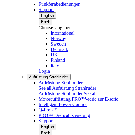
Funkfernbedienungen
Support
English
Back
Choose language
International
Norway
Sweden
Denmark
UK
Finland
Italy
Login
Aufrüstung Strahlruder
Aufrüstung Strahlruder
See all Aufrüstung Strahlruder
Aufrüstung Strahlruder
See all
Motoraufrüstung PRO™-serie zur E-serie
Intelligent Power Control
Q-Prop™
PRO™ Drehzahlsteuerung
Support
English
Back