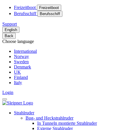
Freizeitboot
Freizeitboot
Berufsschiff
Berufsschiff
Support
English
Back
Choose language
International
Norway
Sweden
Denmark
UK
Finland
Italy
Login
Strahlruder
Bug- und Heckstrahlruder
In Tunneln montierte Strahlruder
Externe Strahlruder