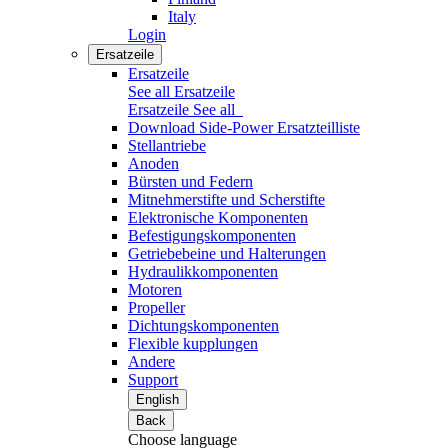
Italy
Login
Ersatzeile
Ersatzeile
See all Ersatzeile
Ersatzeile
See all
Download Side-Power Ersatzteilliste
Stellantriebe
Anoden
Bürsten und Federn
Mitnehmerstifte und Scherstifte
Elektronische Komponenten
Befestigungskomponenten
Getriebebeine und Halterungen
Hydraulikkomponenten
Motoren
Propeller
Dichtungskomponenten
Flexible kupplungen
Andere
Support
English
Back
Choose language