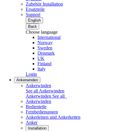
Zubehör Installation
Ersatzteile
Support
English
Back
Choose language
International
Norway
Sweden
Denmark
UK
Finland
Italy
Login
Ankerwinden
Ankerwinden
See all Ankerwinden
Ankerwinden
See all
Ankerwinden
Bedienteile
Fernbedienungen
Ankerleinen und Ankerketten
Anker
Installation