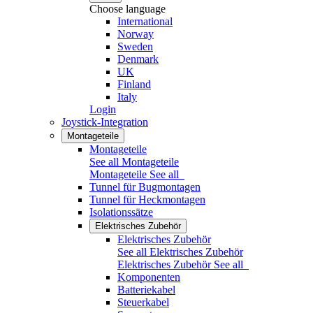
Choose language
International
Norway
Sweden
Denmark
UK
Finland
Italy
Login
Joystick-Integration
Montageteile
Montageteile
See all Montageteile
Montageteile
See all
Tunnel für Bugmontagen
Tunnel für Heckmontagen
Isolationssätze
Elektrisches Zubehör
Elektrisches Zubehör
See all Elektrisches Zubehör
Elektrisches Zubehör
See all
Komponenten
Batteriekabel
Steuerkabel