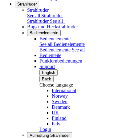
Strahlruder
Strahlruder
See all Strahlruder
Strahlruder
See all
Bug- und Heckstrahlruder
Bedienelemente
Bedienelemente
See all Bedienelemente
Bedienelemente
See all
Bedienteile
Funkfernbedienungen
Support
English
Back
Choose language
International
Norway
Sweden
Denmark
UK
Finland
Italy
Login
Aufrüstung Strahlruder