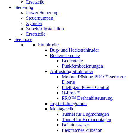
Ersatzeile
Steuerung
Power Steuerung
Steuerpumpen
Zylinder
Zubehör Installation
Ersatzteile
See more
Strahlruder
Bug- und Heckstrahlruder
Bedienelemente
Bedienteile
Funkfernbedienungen
Aufrüstung Strahlruder
Motoraufrüstung PRO™-serie zur
E-serie
Intelligent Power Control
Q-Prop™
PRO™ Drehzahlsteuerung
Joystick-Integration
Montageteile
Tunnel für Bugmontagen
Tunnel für Heckmontagen
Isolationssätze
Elektrisches Zubehör