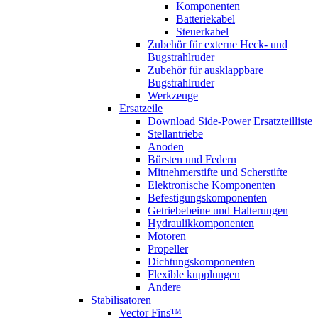
Komponenten
Batteriekabel
Steuerkabel
Zubehör für externe Heck- und
Bugstrahlruder
Zubehör für ausklappbare
Bugstrahlruder
Werkzeuge
Ersatzeile
Download Side-Power Ersatzteilliste
Stellantriebe
Anoden
Bürsten und Federn
Mitnehmerstifte und Scherstifte
Elektronische Komponenten
Befestigungskomponenten
Getriebebeine und Halterungen
Hydraulikkomponenten
Motoren
Propeller
Dichtungskomponenten
Flexible kupplungen
Andere
Stabilisatoren
Vector Fins™