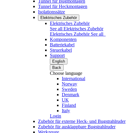
Tunnel für Bugmontagen
Tunnel für Heckmontagen
Isolationssätze
Elektrisches Zubehör
Elektrisches Zubehör
See all Elektrisches Zubehör
Elektrisches Zubehör
See all
Komponenten
Batteriekabel
Steuerkabel
Support
English
Back
Choose language
International
Norway
Sweden
Denmark
UK
Finland
Italy
Login
Zubehör für externe Heck- und Bugstrahlruder
Zubehör für ausklappbare Bugstrahlruder
Werkzeuge