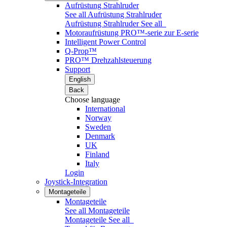
Aufrüstung Strahlruder
See all Aufrüstung Strahlruder
Aufrüstung Strahlruder
See all
Motoraufrüstung PRO™-serie zur E-serie
Intelligent Power Control
Q-Prop™
PRO™ Drehzahlsteuerung
Support
English
Back
Choose language
International
Norway
Sweden
Denmark
UK
Finland
Italy
Login
Joystick-Integration
Montageteile
Montageteile
See all Montageteile
Montageteile
See all