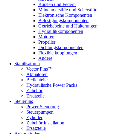
Bürsten und Federn
Mitnehmerstifte und Scherstifte
Elektronische Komponenten
Befestigungskomponenten
Getriebebeine und Halterungen
Hydraulikkomponenten
Motoren
Propeller
Dichtungskomponenten
Flexible kupplungen
Andere
Stabilisatoren
Vector Fins™
Aktuatoren
Bedienteile
Hydraulische Power Packs
Zubehör
Ersatzeile
Steuerung
Power Steuerung
Steuerpumpen
Zylinder
Zubehör Installation
Ersatzteile
Ankerwinden