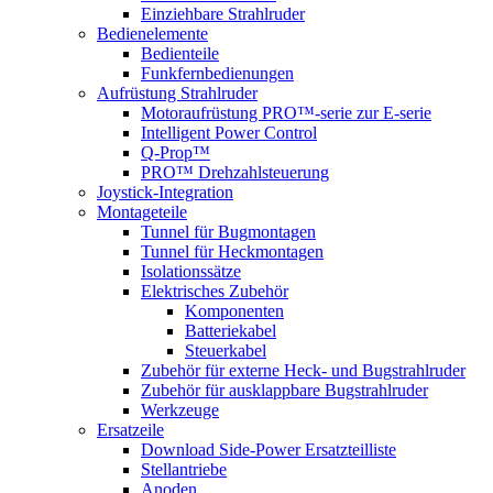
Einziehbare Strahlruder
Bedienelemente
Bedienteile
Funkfernbedienungen
Aufrüstung Strahlruder
Motoraufrüstung PRO™-serie zur E-serie
Intelligent Power Control
Q-Prop™
PRO™ Drehzahlsteuerung
Joystick-Integration
Montageteile
Tunnel für Bugmontagen
Tunnel für Heckmontagen
Isolationssätze
Elektrisches Zubehör
Komponenten
Batteriekabel
Steuerkabel
Zubehör für externe Heck- und Bugstrahlruder
Zubehör für ausklappbare Bugstrahlruder
Werkzeuge
Ersatzeile
Download Side-Power Ersatzteilliste
Stellantriebe
Anoden