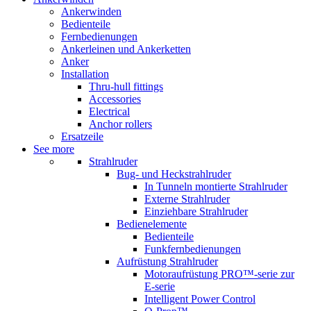
Ankerwinden
Bedienteile
Fernbedienungen
Ankerleinen und Ankerketten
Anker
Installation
Thru-hull fittings
Accessories
Electrical
Anchor rollers
Ersatzeile
See more
Strahlruder
Bug- und Heckstrahlruder
In Tunneln montierte Strahlruder
Externe Strahlruder
Einziehbare Strahlruder
Bedienelemente
Bedienteile
Funkfernbedienungen
Aufrüstung Strahlruder
Motoraufrüstung PRO™-serie zur
E-serie
Intelligent Power Control