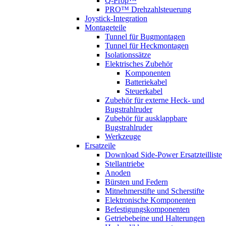
Q-Prop™
PRO™ Drehzahlsteuerung
Joystick-Integration
Montageteile
Tunnel für Bugmontagen
Tunnel für Heckmontagen
Isolationssätze
Elektrisches Zubehör
Komponenten
Batteriekabel
Steuerkabel
Zubehör für externe Heck- und
Bugstrahlruder
Zubehör für ausklappbare
Bugstrahlruder
Werkzeuge
Ersatzeile
Download Side-Power Ersatzteilliste
Stellantriebe
Anoden
Bürsten und Federn
Mitnehmerstifte und Scherstifte
Elektronische Komponenten
Befestigungskomponenten
Getriebebeine und Halterungen