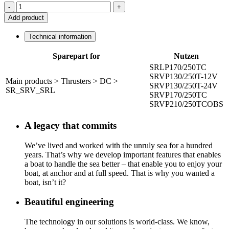
-
+
Add product
Technical information
Sparepart for
Nutzen
SRLP170/250TC
SRVP130/250T-12V
Main products > Thrusters > DC >
SRVP130/250T-24V
SR_SRV_SRL
SRVP170/250TC
SRVP210/250TCOBS
A legacy that commits
We’ve lived and worked with the unruly sea for a hundred
years. That’s why we develop important features that enables
a boat to handle the sea better – that enable you to enjoy your
boat, at anchor and at full speed. That is why you wanted a
boat, isn’t it?
Beautiful engineering
The technology in our solutions is world-class. We know,