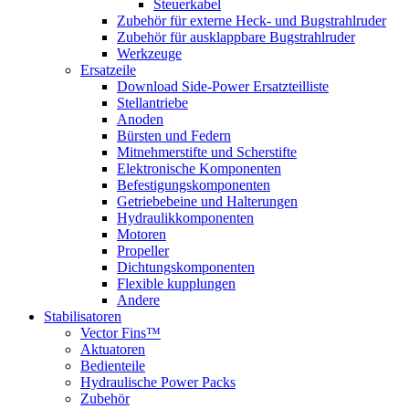
Steuerkabel
Zubehör für externe Heck- und Bugstrahlruder
Zubehör für ausklappbare Bugstrahlruder
Werkzeuge
Ersatzeile
Download Side-Power Ersatzteilliste
Stellantriebe
Anoden
Bürsten und Federn
Mitnehmerstifte und Scherstifte
Elektronische Komponenten
Befestigungskomponenten
Getriebebeine und Halterungen
Hydraulikkomponenten
Motoren
Propeller
Dichtungskomponenten
Flexible kupplungen
Andere
Stabilisatoren
Vector Fins™
Aktuatoren
Bedienteile
Hydraulische Power Packs
Zubehör