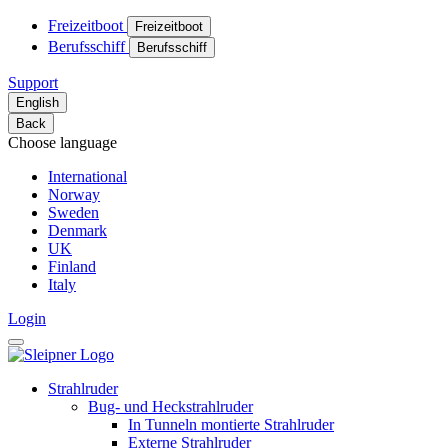
Freizeitboot
Freizeitboot
Berufsschiff
Berufsschiff
Support
English
Back
Choose language
International
Norway
Sweden
Denmark
UK
Finland
Italy
Login
Strahlruder
Bug- und Heckstrahlruder
In Tunneln montierte Strahlruder
Externe Strahlruder