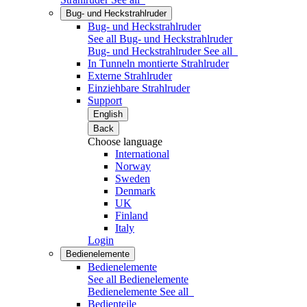
Bug- und Heckstrahlruder
Bug- und Heckstrahlruder
See all Bug- und Heckstrahlruder
Bug- und Heckstrahlruder
See all
In Tunneln montierte Strahlruder
Externe Strahlruder
Einziehbare Strahlruder
Support
English
Back
Choose language
International
Norway
Sweden
Denmark
UK
Finland
Italy
Login
Bedienelemente
Bedienelemente
See all Bedienelemente
Bedienelemente
See all
Bedienteile