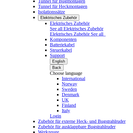
Tunnel für Bugmontagen
Tunnel für Heckmontagen
Isolationssätze
Elektrisches Zubehör
Elektrisches Zubehör
See all Elektrisches Zubehör
Elektrisches Zubehör
See all
Komponenten
Batteriekabel
Steuerkabel
Support
English
Back
Choose language
International
Norway
Sweden
Denmark
UK
Finland
Italy
Login
Zubehör für externe Heck- und Bugstrahlruder
Zubehör für ausklappbare Bugstrahlruder
Werkzeuge