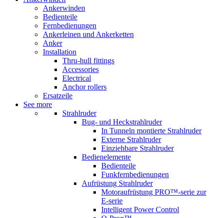
Ankerwinden
Bedienteile
Fernbedienungen
Ankerleinen und Ankerketten
Anker
Installation
Thru-hull fittings
Accessories
Electrical
Anchor rollers
Ersatzeile
See more
Strahlruder
Bug- und Heckstrahlruder
In Tunneln montierte Strahlruder
Externe Strahlruder
Einziehbare Strahlruder
Bedienelemente
Bedienteile
Funkfernbedienungen
Aufrüstung Strahlruder
Motoraufrüstung PRO™-serie zur
E-serie
Intelligent Power Control