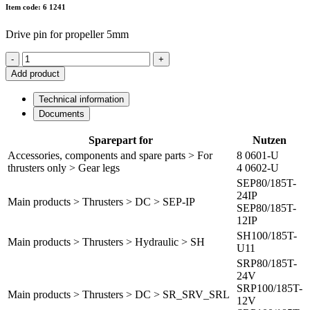
Item code: 6 1241
Drive pin for propeller 5mm
-
+
Add product
Technical information
Documents
Sparepart for
Nutzen
Accessories, components and spare parts > For
8 0601-U
thrusters only > Gear legs
4 0602-U
SEP80/185T-
24IP
Main products > Thrusters > DC > SEP-IP
SEP80/185T-
12IP
SH100/185T-
Main products > Thrusters > Hydraulic > SH
U11
SRP80/185T-
24V
SRP100/185T-
Main products > Thrusters > DC > SR_SRV_SRL
12V