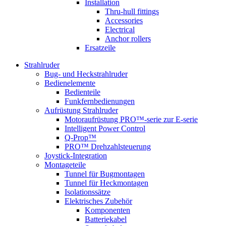
Installation
Thru-hull fittings
Accessories
Electrical
Anchor rollers
Ersatzeile
Strahlruder
Bug- und Heckstrahlruder
Bedienelemente
Bedienteile
Funkfernbedienungen
Aufrüstung Strahlruder
Motoraufrüstung PRO™-serie zur E-serie
Intelligent Power Control
Q-Prop™
PRO™ Drehzahlsteuerung
Joystick-Integration
Montageteile
Tunnel für Bugmontagen
Tunnel für Heckmontagen
Isolationssätze
Elektrisches Zubehör
Komponenten
Batteriekabel