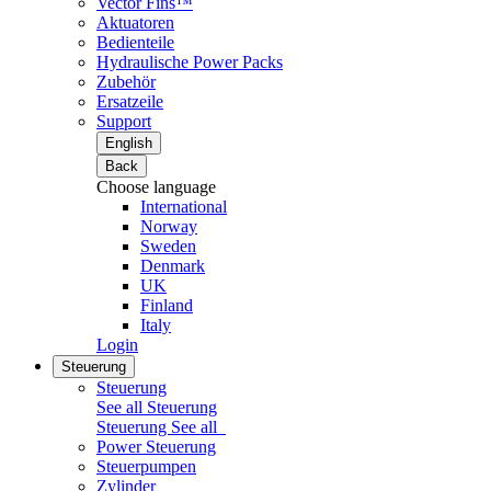
Vector Fins™
Aktuatoren
Bedienteile
Hydraulische Power Packs
Zubehör
Ersatzeile
Support
English
Back
Choose language
International
Norway
Sweden
Denmark
UK
Finland
Italy
Login
Steuerung
Steuerung
See all Steuerung
Steuerung
See all
Power Steuerung
Steuerpumpen
Zylinder