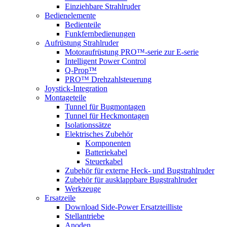
Einziehbare Strahlruder
Bedienelemente
Bedienteile
Funkfernbedienungen
Aufrüstung Strahlruder
Motoraufrüstung PRO™-serie zur E-serie
Intelligent Power Control
Q-Prop™
PRO™ Drehzahlsteuerung
Joystick-Integration
Montageteile
Tunnel für Bugmontagen
Tunnel für Heckmontagen
Isolationssätze
Elektrisches Zubehör
Komponenten
Batteriekabel
Steuerkabel
Zubehör für externe Heck- und Bugstrahlruder
Zubehör für ausklappbare Bugstrahlruder
Werkzeuge
Ersatzeile
Download Side-Power Ersatzteilliste
Stellantriebe
Anoden