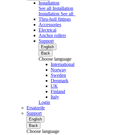
Installation
See all Installation
Installation
See all
Thru-hull fittings
Accessories
Electrical
Anchor rollers
Support
English
Back
Choose language
International
Norway
Sweden
Denmark
UK
Finland
Italy
Login
Ersatzeile
Support
English
Back
Choose language