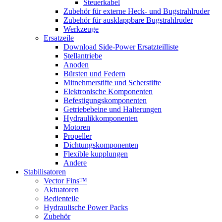
Steuerkabel
Zubehör für externe Heck- und Bugstrahlruder
Zubehör für ausklappbare Bugstrahlruder
Werkzeuge
Ersatzeile
Download Side-Power Ersatzteilliste
Stellantriebe
Anoden
Bürsten und Federn
Mitnehmerstifte und Scherstifte
Elektronische Komponenten
Befestigungskomponenten
Getriebebeine und Halterungen
Hydraulikkomponenten
Motoren
Propeller
Dichtungskomponenten
Flexible kupplungen
Andere
Stabilisatoren
Vector Fins™
Aktuatoren
Bedienteile
Hydraulische Power Packs
Zubehör