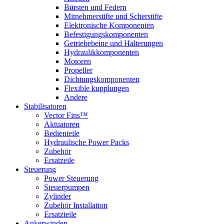
Bürsten und Federn
Mitnehmerstifte und Scherstifte
Elektronische Komponenten
Befestigungskomponenten
Getriebebeine und Halterungen
Hydraulikkomponenten
Motoren
Propeller
Dichtungskomponenten
Flexible kupplungen
Andere
Stabilisatoren
Vector Fins™
Aktuatoren
Bedienteile
Hydraulische Power Packs
Zubehör
Ersatzeile
Steuerung
Power Steuerung
Steuerpumpen
Zylinder
Zubehör Installation
Ersatzteile
Ankerwinden