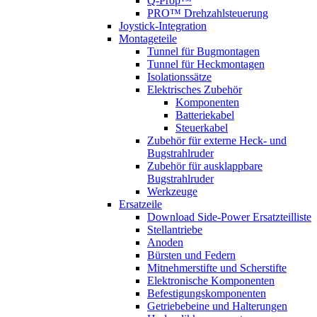
Q-Prop™
PRO™ Drehzahlsteuerung
Joystick-Integration
Montageteile
Tunnel für Bugmontagen
Tunnel für Heckmontagen
Isolationssätze
Elektrisches Zubehör
Komponenten
Batteriekabel
Steuerkabel
Zubehör für externe Heck- und
Bugstrahlruder
Zubehör für ausklappbare
Bugstrahlruder
Werkzeuge
Ersatzeile
Download Side-Power Ersatzteilliste
Stellantriebe
Anoden
Bürsten und Federn
Mitnehmerstifte und Scherstifte
Elektronische Komponenten
Befestigungskomponenten
Getriebebeine und Halterungen