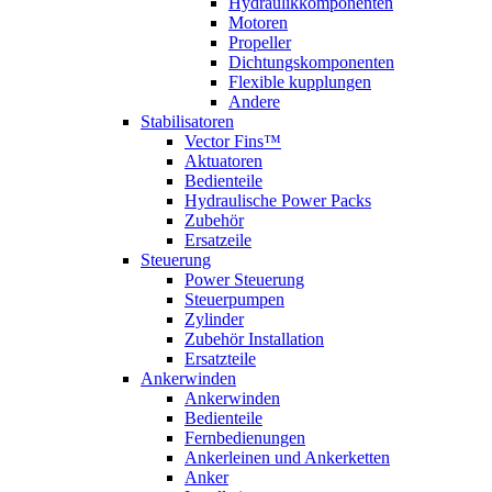
Hydraulikkomponenten
Motoren
Propeller
Dichtungskomponenten
Flexible kupplungen
Andere
Stabilisatoren
Vector Fins™
Aktuatoren
Bedienteile
Hydraulische Power Packs
Zubehör
Ersatzeile
Steuerung
Power Steuerung
Steuerpumpen
Zylinder
Zubehör Installation
Ersatzteile
Ankerwinden
Ankerwinden
Bedienteile
Fernbedienungen
Ankerleinen und Ankerketten
Anker