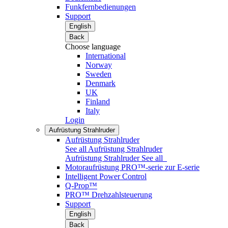
Funkfernbedienungen
Support
English
Back
Choose language
International
Norway
Sweden
Denmark
UK
Finland
Italy
Login
Aufrüstung Strahlruder
Aufrüstung Strahlruder
See all Aufrüstung Strahlruder
Aufrüstung Strahlruder
See all
Motoraufrüstung PRO™-serie zur E-serie
Intelligent Power Control
Q-Prop™
PRO™ Drehzahlsteuerung
Support
English
Back