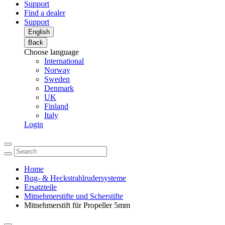
Support
Find a dealer
Support
English
Back
Choose language
International
Norway
Sweden
Denmark
UK
Finland
Italy
Login
Home
Bug- & Heckstrahlrudersysteme
Ersatzteile
Mitnehmerstifte und Scherstifte
Mitnehmerstift für Propeller 5mm