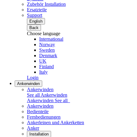
Zubehör Installation
Ersatzteile
Support
English
Back
Choose language
International
Norway
Sweden
Denmark
UK
Finland
Italy
Login
Ankerwinden
Ankerwinden
See all Ankerwinden
Ankerwinden
See all
Ankerwinden
Bedienteile
Fernbedienungen
Ankerleinen und Ankerketten
Anker
Installation