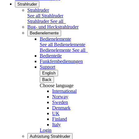
Strahlruder
Strahlruder
See all Strahlruder
Strahlruder
See all
Bug- und Heckstrahlruder
Bedienelemente
Bedienelemente
See all Bedienelemente
Bedienelemente
See all
Bedienteile
Funkfernbedienungen
Support
English
Back
Choose language
International
Norway
Sweden
Denmark
UK
Finland
Italy
Login
Aufrüstung Strahlruder