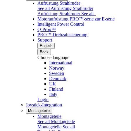
Aufrüstung Strahlruder
See all Aufrüstung Strahlruder
Aufrüstung Strahlruder
See all
Motoraufrüstung PRO™-serie zur E-serie
Intelligent Power Control
Q-Prop™
PRO™ Drehzahlsteuerung
Support
English
Back
Choose language
International
Norway
Sweden
Denmark
UK
Finland
Italy
Login
Joystick-Integration
Montageteile
Montageteile
See all Montageteile
Montageteile
See all