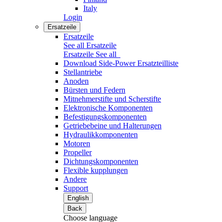
Italy
Login
Ersatzeile
Ersatzeile
See all Ersatzeile
Ersatzeile
See all
Download Side-Power Ersatzteilliste
Stellantriebe
Anoden
Bürsten und Federn
Mitnehmerstifte und Scherstifte
Elektronische Komponenten
Befestigungskomponenten
Getriebebeine und Halterungen
Hydraulikkomponenten
Motoren
Propeller
Dichtungskomponenten
Flexible kupplungen
Andere
Support
English
Back
Choose language