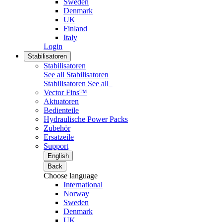
Sweden
Denmark
UK
Finland
Italy
Login
Stabilisatoren
Stabilisatoren
See all Stabilisatoren
Stabilisatoren
See all
Vector Fins™
Aktuatoren
Bedienteile
Hydraulische Power Packs
Zubehör
Ersatzeile
Support
English
Back
Choose language
International
Norway
Sweden
Denmark
UK