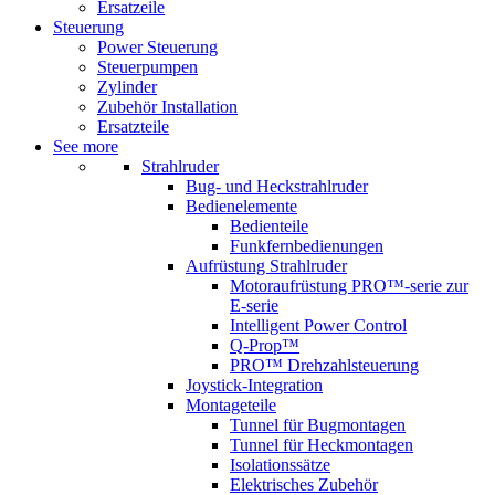
Ersatzeile
Steuerung
Power Steuerung
Steuerpumpen
Zylinder
Zubehör Installation
Ersatzteile
See more
Strahlruder
Bug- und Heckstrahlruder
Bedienelemente
Bedienteile
Funkfernbedienungen
Aufrüstung Strahlruder
Motoraufrüstung PRO™-serie zur
E-serie
Intelligent Power Control
Q-Prop™
PRO™ Drehzahlsteuerung
Joystick-Integration
Montageteile
Tunnel für Bugmontagen
Tunnel für Heckmontagen
Isolationssätze
Elektrisches Zubehör