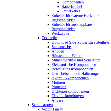
Komponenten
Batteriekabel
Steuerkabel
Zubehör für externe Heck- und
Bugstrahlruder
Zubehör für ausklappbare
Bugstrahlruder
Werkzeuge
Ersatzeile
Download Side-Power Ersatzteilliste
Stellantriebe
Anoden
Bürsten und Federn
Mitnehmerstifte und Scherstifte
Elektronische Komponenten
Befestigungskomponenten
Getriebebeine und Halterungen
Hydraulikkomponenten
Motoren
Propeller
Dichtungskomponenten
Flexible kupplungen
Andere
Stabilisatoren
Vector Fins™