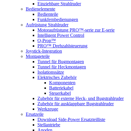
Einziehbare Strahlruder
Bedienelemente
Bedienteile
Funkfernbedienungen
Aufrüstung Strahlruder
Motoraufrüstung PRO™-serie zur E-serie
Intelligent Power Control
Q-Prop™
PRO™ Drehzahlsteuerung
Joystick-Integration
Montageteile
Tunnel für Bugmontagen
Tunnel für Heckmontagen
Isolationssätze
Elektrisches Zubehör
Komponenten
Batteriekabel
Steuerkabel
Zubehör für externe Heck- und Bugstrahlruder
Zubehör für ausklappbare Bugstrahlruder
Werkzeuge
Ersatzeile
Download Side-Power Ersatzteilliste
Stellantriebe
Anoden