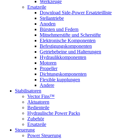
Werkzeuge
Ersatzeile
Download Side-Power Ersatzteilliste
Stellantriebe
Anoden
Bürsten und Federn
Mitnehmerstifte und Scherstifte
Elektronische Komponenten
Befestigungskomponenten
Getriebebeine und Halterungen
Hydraulikkomponenten
Motoren
Propeller
Dichtungskomponenten
Flexible kupplungen
Andere
Stabilisatoren
Vector Fins™
Aktuatoren
Bedienteile
Hydraulische Power Packs
Zubehör
Ersatzeile
Steuerung
Power Steuerung