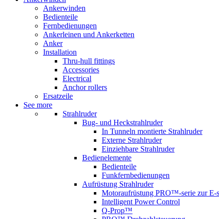
Ankerwinden
Bedienteile
Fernbedienungen
Ankerleinen und Ankerketten
Anker
Installation
Thru-hull fittings
Accessories
Electrical
Anchor rollers
Ersatzeile
See more
Strahlruder
Bug- und Heckstrahlruder
In Tunneln montierte Strahlruder
Externe Strahlruder
Einziehbare Strahlruder
Bedienelemente
Bedienteile
Funkfernbedienungen
Aufrüstung Strahlruder
Motoraufrüstung PRO™-serie zur E-s
Intelligent Power Control
Q-Prop™