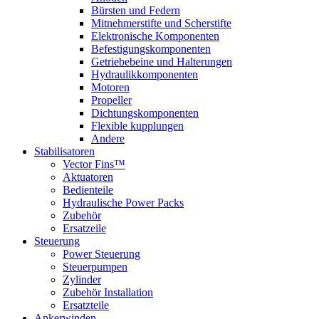
Bürsten und Federn
Mitnehmerstifte und Scherstifte
Elektronische Komponenten
Befestigungskomponenten
Getriebebeine und Halterungen
Hydraulikkomponenten
Motoren
Propeller
Dichtungskomponenten
Flexible kupplungen
Andere
Stabilisatoren
Vector Fins™
Aktuatoren
Bedienteile
Hydraulische Power Packs
Zubehör
Ersatzeile
Steuerung
Power Steuerung
Steuerpumpen
Zylinder
Zubehör Installation
Ersatzteile
Ankerwinden