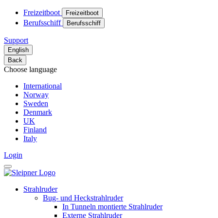
Freizeitboot
Freizeitboot
Berufsschiff
Berufsschiff
Support
English
Back
Choose language
International
Norway
Sweden
Denmark
UK
Finland
Italy
Login
Strahlruder
Bug- und Heckstrahlruder
In Tunneln montierte Strahlruder
Externe Strahlruder