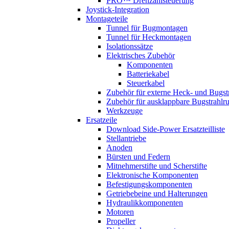
PRO™ Drehzahlsteuerung
Joystick-Integration
Montageteile
Tunnel für Bugmontagen
Tunnel für Heckmontagen
Isolationssätze
Elektrisches Zubehör
Komponenten
Batteriekabel
Steuerkabel
Zubehör für externe Heck- und Bugst
Zubehör für ausklappbare Bugstrahlr
Werkzeuge
Ersatzeile
Download Side-Power Ersatzteilliste
Stellantriebe
Anoden
Bürsten und Federn
Mitnehmerstifte und Scherstifte
Elektronische Komponenten
Befestigungskomponenten
Getriebebeine und Halterungen
Hydraulikkomponenten
Motoren
Propeller