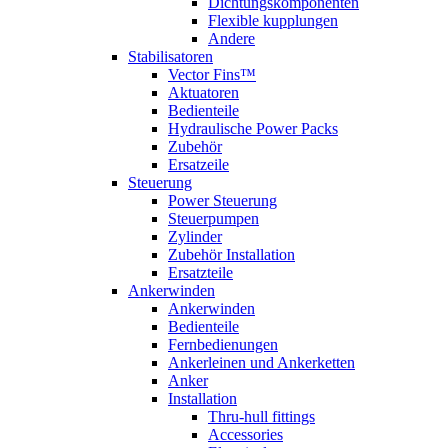
Dichtungskomponenten
Flexible kupplungen
Andere
Stabilisatoren
Vector Fins™
Aktuatoren
Bedienteile
Hydraulische Power Packs
Zubehör
Ersatzeile
Steuerung
Power Steuerung
Steuerpumpen
Zylinder
Zubehör Installation
Ersatzteile
Ankerwinden
Ankerwinden
Bedienteile
Fernbedienungen
Ankerleinen und Ankerketten
Anker
Installation
Thru-hull fittings
Accessories