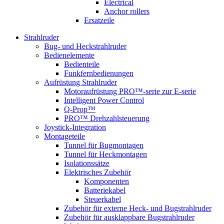
Electrical
Anchor rollers
Ersatzeile
Strahlruder
Bug- und Heckstrahlruder
Bedienelemente
Bedienteile
Funkfernbedienungen
Aufrüstung Strahlruder
Motoraufrüstung PRO™-serie zur E-serie
Intelligent Power Control
Q-Prop™
PRO™ Drehzahlsteuerung
Joystick-Integration
Montageteile
Tunnel für Bugmontagen
Tunnel für Heckmontagen
Isolationssätze
Elektrisches Zubehör
Komponenten
Batteriekabel
Steuerkabel
Zubehör für externe Heck- und Bugstrahlruder
Zubehör für ausklappbare Bugstrahlruder