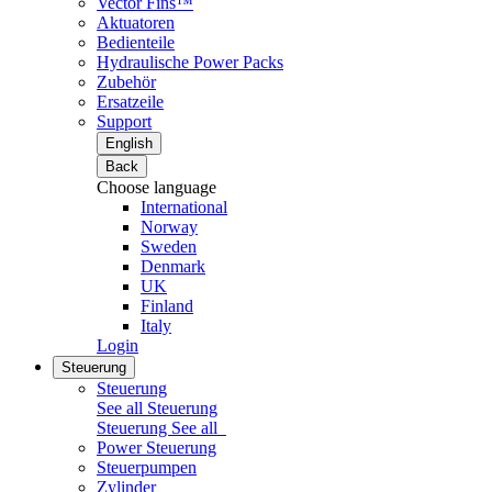
Vector Fins™
Aktuatoren
Bedienteile
Hydraulische Power Packs
Zubehör
Ersatzeile
Support
English
Back
Choose language
International
Norway
Sweden
Denmark
UK
Finland
Italy
Login
Steuerung
Steuerung
See all Steuerung
Steuerung
See all
Power Steuerung
Steuerpumpen
Zylinder