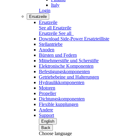
Italy
Login
Ersatzeile
Ersatzeile
See all Ersatzeile
Ersatzeile
See all
Download Side-Power Ersatzteilliste
Stellantriebe
Anoden
Bürsten und Federn
Mitnehmerstifte und Scherstifte
Elektronische Komponenten
Befestigungskomponenten
Getriebebeine und Halterungen
Hydraulikkomponenten
Motoren
Propeller
Dichtungskomponenten
Flexible kupplungen
Andere
Support
English
Back
Choose language