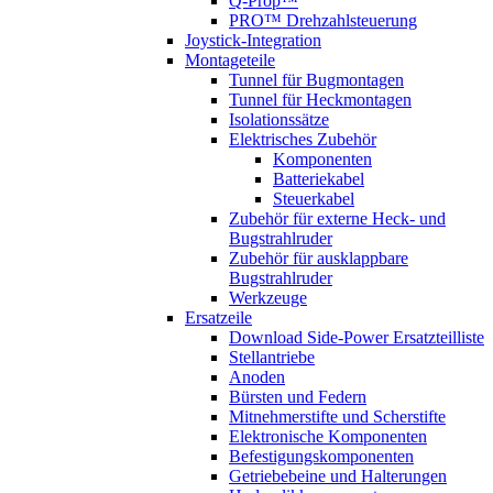
Q-Prop™
PRO™ Drehzahlsteuerung
Joystick-Integration
Montageteile
Tunnel für Bugmontagen
Tunnel für Heckmontagen
Isolationssätze
Elektrisches Zubehör
Komponenten
Batteriekabel
Steuerkabel
Zubehör für externe Heck- und
Bugstrahlruder
Zubehör für ausklappbare
Bugstrahlruder
Werkzeuge
Ersatzeile
Download Side-Power Ersatzteilliste
Stellantriebe
Anoden
Bürsten und Federn
Mitnehmerstifte und Scherstifte
Elektronische Komponenten
Befestigungskomponenten
Getriebebeine und Halterungen