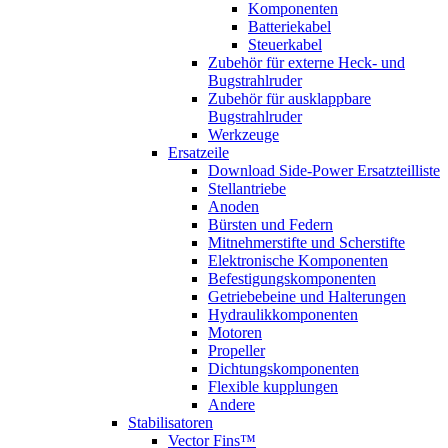
Komponenten
Batteriekabel
Steuerkabel
Zubehör für externe Heck- und
Bugstrahlruder
Zubehör für ausklappbare
Bugstrahlruder
Werkzeuge
Ersatzeile
Download Side-Power Ersatzteilliste
Stellantriebe
Anoden
Bürsten und Federn
Mitnehmerstifte und Scherstifte
Elektronische Komponenten
Befestigungskomponenten
Getriebebeine und Halterungen
Hydraulikkomponenten
Motoren
Propeller
Dichtungskomponenten
Flexible kupplungen
Andere
Stabilisatoren
Vector Fins™