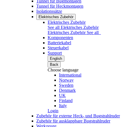
Tunnel für Bugmontagen
Tunnel für Heckmontagen
Isolationssätze
Elektrisches Zubehör
Elektrisches Zubehör
See all Elektrisches Zubehör
Elektrisches Zubehör
See all
Komponenten
Batteriekabel
Steuerkabel
Support
English
Back
Choose language
International
Norway
Sweden
Denmark
UK
Finland
Italy
Login
Zubehör für externe Heck- und Bugstrahlruder
Zubehör für ausklappbare Bugstrahlruder
Werkzeuge