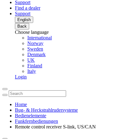
Support
Find a dealer
Support
English
Back
Choose language
International
Norway
Sweden
Denmark
UK
Finland
Italy
Login
Home
Bug- & Heckstrahlrudersysteme
Bedienelemente
Funkfernbedienungen
Remote control receiver S-link, US/CAN