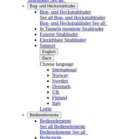
Bug- und Heckstrahlruder
Bug- und Heckstrahlruder
See all Bug- und Heckstrahlruder
Bug- und Heckstrahlruder
See all
In Tunneln montierte Strahlruder
Externe Strahlruder
Einziehbare Strahlruder
Support
English
Back
Choose language
International
Norway
Sweden
Denmark
UK
Finland
Italy
Login
Bedienelemente
Bedienelemente
See all Bedienelemente
Bedienelemente
See all
Bedienteile