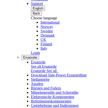
Support
English
Back
Choose language
International
Norway
Sweden
Denmark
UK
Finland
Italy
Login
Ersatzeile
Ersatzeile
See all Ersatzeile
Ersatzeile
See all
Download Side-Power Ersatzteilliste
Stellantriebe
Anoden
Bürsten und Federn
Mitnehmerstifte und Scherstifte
Elektronische Komponenten
Befestigungskomponenten
Getriebebeine und Halterungen