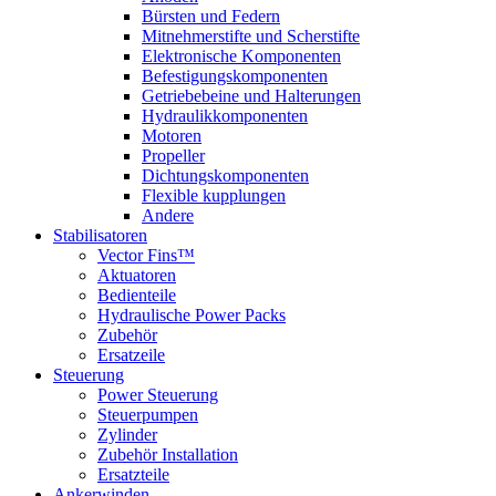
Bürsten und Federn
Mitnehmerstifte und Scherstifte
Elektronische Komponenten
Befestigungskomponenten
Getriebebeine und Halterungen
Hydraulikkomponenten
Motoren
Propeller
Dichtungskomponenten
Flexible kupplungen
Andere
Stabilisatoren
Vector Fins™
Aktuatoren
Bedienteile
Hydraulische Power Packs
Zubehör
Ersatzeile
Steuerung
Power Steuerung
Steuerpumpen
Zylinder
Zubehör Installation
Ersatzteile
Ankerwinden