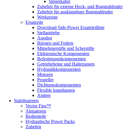
Steuerkabel
Zubehör für externe Heck- und Bugstrahlruder
Zubehör für ausklappbare Bugstrahlruder
Werkzeuge
Ersatzeile
Download Side-Power Ersatzteilliste
Stellantriebe
Anoden
Bürsten und Federn
Mitnehmerstifte und Scherstifte
Elektronische Komponenten
Befestigungskomponenten
Getriebebeine und Halterungen
Hydraulikkomponenten
Motoren
Propeller
Dichtungskomponenten
Flexible kupplungen
Andere
Stabilisatoren
Vector Fins™
Aktuatoren
Bedienteile
Hydraulische Power Packs
Zubehör