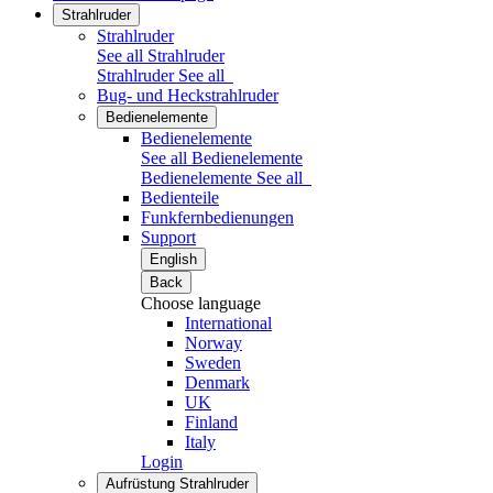
Strahlruder
Strahlruder
See all Strahlruder
Strahlruder
See all
Bug- und Heckstrahlruder
Bedienelemente
Bedienelemente
See all Bedienelemente
Bedienelemente
See all
Bedienteile
Funkfernbedienungen
Support
English
Back
Choose language
International
Norway
Sweden
Denmark
UK
Finland
Italy
Login
Aufrüstung Strahlruder