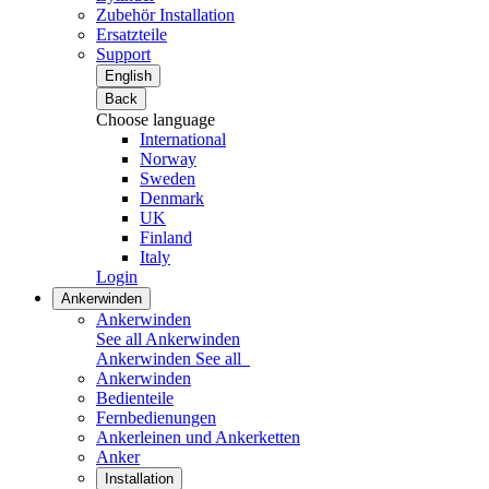
Zubehör Installation
Ersatzteile
Support
English
Back
Choose language
International
Norway
Sweden
Denmark
UK
Finland
Italy
Login
Ankerwinden
Ankerwinden
See all Ankerwinden
Ankerwinden
See all
Ankerwinden
Bedienteile
Fernbedienungen
Ankerleinen und Ankerketten
Anker
Installation