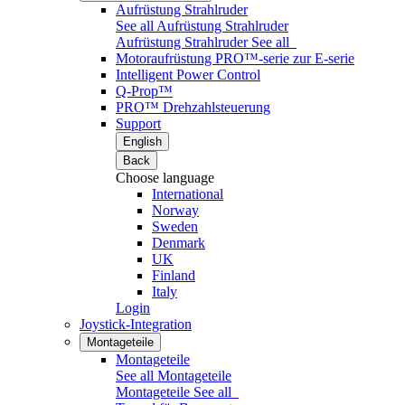
Aufrüstung Strahlruder
See all Aufrüstung Strahlruder
Aufrüstung Strahlruder
See all
Motoraufrüstung PRO™-serie zur E-serie
Intelligent Power Control
Q-Prop™
PRO™ Drehzahlsteuerung
Support
English
Back
Choose language
International
Norway
Sweden
Denmark
UK
Finland
Italy
Login
Joystick-Integration
Montageteile
Montageteile
See all Montageteile
Montageteile
See all