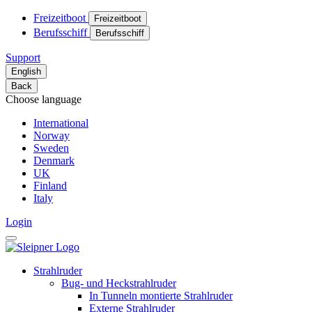
Freizeitboot
Freizeitboot
Berufsschiff
Berufsschiff
Support
English
Back
Choose language
International
Norway
Sweden
Denmark
UK
Finland
Italy
Login
Strahlruder
Bug- und Heckstrahlruder
In Tunneln montierte Strahlruder
Externe Strahlruder