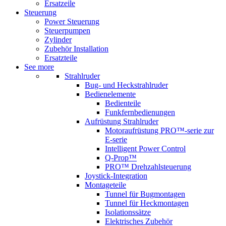
Ersatzeile
Steuerung
Power Steuerung
Steuerpumpen
Zylinder
Zubehör Installation
Ersatzteile
See more
Strahlruder
Bug- und Heckstrahlruder
Bedienelemente
Bedienteile
Funkfernbedienungen
Aufrüstung Strahlruder
Motoraufrüstung PRO™-serie zur
E-serie
Intelligent Power Control
Q-Prop™
PRO™ Drehzahlsteuerung
Joystick-Integration
Montageteile
Tunnel für Bugmontagen
Tunnel für Heckmontagen
Isolationssätze
Elektrisches Zubehör