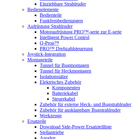
Einziehbare Strahlruder
Bedienelemente
Bedienteile
Funkfernbedienungen
Aufrüstung Strahlruder
Motoraufrüstung PRO™-serie zur E-serie
Intelligent Power Control
Q-Prop™
PRO™ Drehzahlsteuerung
Joystick-Integration
Montageteile
Tunnel für Bugmontagen
Tunnel für Heckmontagen
Isolationssätze
Elektrisches Zubehör
Komponenten
Batteriekabel
Steuerkabel
Zubehör für externe Heck- und Bugstrahlruder
Zubehör für ausklappbare Bugstrahlruder
Werkzeuge
Ersatzeile
Download Side-Power Ersatzteilliste
Stellantriebe
Anoden