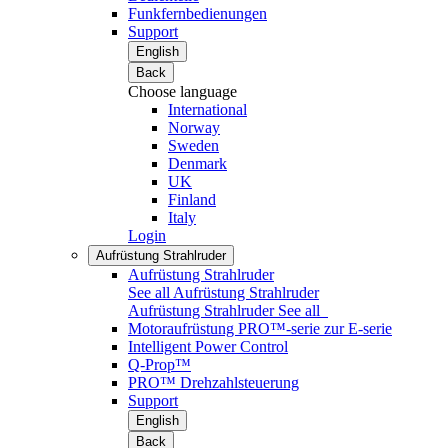
Funkfernbedienungen
Support
English
Back
Choose language
International
Norway
Sweden
Denmark
UK
Finland
Italy
Login
Aufrüstung Strahlruder
Aufrüstung Strahlruder
See all Aufrüstung Strahlruder
Aufrüstung Strahlruder
See all
Motoraufrüstung PRO™-serie zur E-serie
Intelligent Power Control
Q-Prop™
PRO™ Drehzahlsteuerung
Support
English
Back