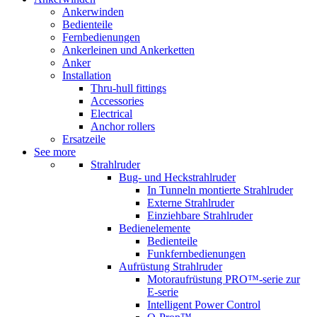
Ankerwinden
Bedienteile
Fernbedienungen
Ankerleinen und Ankerketten
Anker
Installation
Thru-hull fittings
Accessories
Electrical
Anchor rollers
Ersatzeile
See more
Strahlruder
Bug- und Heckstrahlruder
In Tunneln montierte Strahlruder
Externe Strahlruder
Einziehbare Strahlruder
Bedienelemente
Bedienteile
Funkfernbedienungen
Aufrüstung Strahlruder
Motoraufrüstung PRO™-serie zur
E-serie
Intelligent Power Control