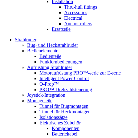
Installation
Thru-hull fittings
Accessories
Electrical
Anchor rollers
Ersatzeile
Strahlruder
Bug- und Heckstrahlruder
Bedienelemente
Bedienteile
Funkfernbedienungen
Aufrüstung Strahlruder
Motoraufrüstung PRO™-serie zur E-serie
Intelligent Power Control
Q-Prop™
PRO™ Drehzahlsteuerung
Joystick-Integration
Montageteile
Tunnel für Bugmontagen
Tunnel für Heckmontagen
Isolationssätze
Elektrisches Zubehör
Komponenten
Batteriekabel