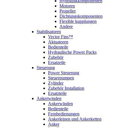
Hydraulikkomponenten
Motoren
Propeller
Dichtungskomponenten
Flexible kupplungen
Andere
Stabilisatoren
Vector Fins™
Aktuatoren
Bedienteile
Hydraulische Power Packs
Zubehör
Ersatzeile
Steuerung
Power Steuerung
Steuerpumpen
Zylinder
Zubehör Installation
Ersatzteile
Ankerwinden
Ankerwinden
Bedienteile
Fernbedienungen
Ankerleinen und Ankerketten
Anker