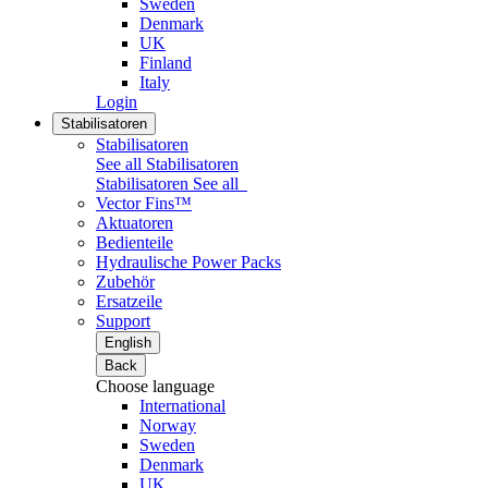
Sweden
Denmark
UK
Finland
Italy
Login
Stabilisatoren
Stabilisatoren
See all Stabilisatoren
Stabilisatoren
See all
Vector Fins™
Aktuatoren
Bedienteile
Hydraulische Power Packs
Zubehör
Ersatzeile
Support
English
Back
Choose language
International
Norway
Sweden
Denmark
UK