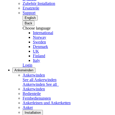
Zubehör Installation
Ersatzteile
Support
English
Back
Choose language
International
Norway
Sweden
Denmark
UK
Finland
Italy
Login
Ankerwinden
Ankerwinden
See all Ankerwinden
Ankerwinden
See all
Ankerwinden
Bedienteile
Fernbedienungen
Ankerleinen und Ankerketten
Anker
Installation