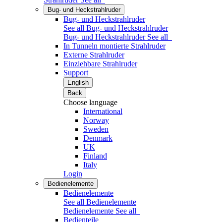
Bug- und Heckstrahlruder
Bug- und Heckstrahlruder
See all Bug- und Heckstrahlruder
Bug- und Heckstrahlruder
See all
In Tunneln montierte Strahlruder
Externe Strahlruder
Einziehbare Strahlruder
Support
English
Back
Choose language
International
Norway
Sweden
Denmark
UK
Finland
Italy
Login
Bedienelemente
Bedienelemente
See all Bedienelemente
Bedienelemente
See all
Bedienteile