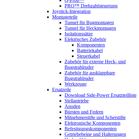
Q-Prop™
PRO™ Drehzahlsteuerung
Joystick-Integration
Montageteile
Tunnel für Bugmontagen
Tunnel für Heckmontagen
Isolationssätze
Elektrisches Zubehör
Komponenten
Batteriekabel
Steuerkabel
Zubehör für externe Heck- und
Bugstrahlruder
Zubehör für ausklappbare
Bugstrahlruder
Werkzeuge
Ersatzeile
Download Side-Power Ersatzteilliste
Stellantriebe
Anoden
Bürsten und Federn
Mitnehmerstifte und Scherstifte
Elektronische Komponenten
Befestigungskomponenten
Getriebebeine und Halterungen