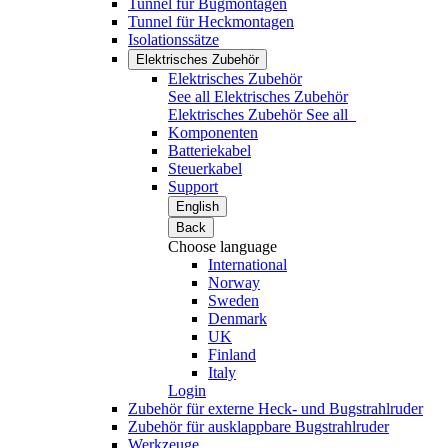
Tunnel für Bugmontagen
Tunnel für Heckmontagen
Isolationssätze
Elektrisches Zubehör
Elektrisches Zubehör
See all Elektrisches Zubehör
Elektrisches Zubehör
See all
Komponenten
Batteriekabel
Steuerkabel
Support
English
Back
Choose language
International
Norway
Sweden
Denmark
UK
Finland
Italy
Login
Zubehör für externe Heck- und Bugstrahlruder
Zubehör für ausklappbare Bugstrahlruder
Werkzeuge