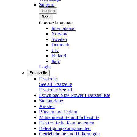
Support
English
Back
Choose language
International
Norway
Sweden
Denmark
UK
Finland
Italy
Login
Ersatzeile
Ersatzeile
See all Ersatzeile
Ersatzeile
See all
Download Side-Power Ersatzteilliste
Stellantriebe
Anoden
Bürsten und Federn
Mitnehmerstifte und Scherstifte
Elektronische Komponenten
Befestigungskomponenten
Getriebebeine und Halterungen