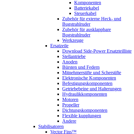
Komponenten
Batteriekabel
Steuerkabel
Zubehör für externe Heck- und
Bugstrahlruder
Zubehör für ausklappbare
Bugstrahlruder
Werkzeuge
Ersatzeile
Download Side-Power Ersatzteilliste
Stellantriebe
Anoden
Bürsten und Federn
Mitnehmerstifte und Scherstifte
Elektronische Komponenten
Befestigungskomponenten
Getriebebeine und Halterungen
Hydraulikkomponenten
Motoren
Propeller
Dichtungskomponenten
Flexible kupplungen
Andere
Stabilisatoren
Vector Fins™