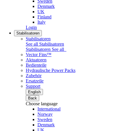
Sweden
Denmark
UK
Finland
Italy
Login
Stabilisatoren
Stabilisatoren
See all Stabilisatoren
Stabilisatoren
See all
Vector Fins™
Aktuatoren
Bedienteile
Hydraulische Power Packs
Zubehör
Ersatzeile
Support
English
Back
Choose language
International
Norway
Sweden
Denmark
UK