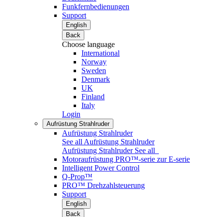
Funkfernbedienungen
Support
English
Back
Choose language
International
Norway
Sweden
Denmark
UK
Finland
Italy
Login
Aufrüstung Strahlruder
Aufrüstung Strahlruder
See all Aufrüstung Strahlruder
Aufrüstung Strahlruder
See all
Motoraufrüstung PRO™-serie zur E-serie
Intelligent Power Control
Q-Prop™
PRO™ Drehzahlsteuerung
Support
English
Back