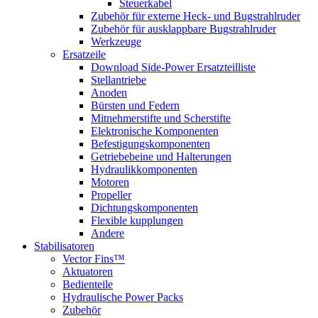
Steuerkabel
Zubehör für externe Heck- und Bugstrahlruder
Zubehör für ausklappbare Bugstrahlruder
Werkzeuge
Ersatzeile
Download Side-Power Ersatzteilliste
Stellantriebe
Anoden
Bürsten und Federn
Mitnehmerstifte und Scherstifte
Elektronische Komponenten
Befestigungskomponenten
Getriebebeine und Halterungen
Hydraulikkomponenten
Motoren
Propeller
Dichtungskomponenten
Flexible kupplungen
Andere
Stabilisatoren
Vector Fins™
Aktuatoren
Bedienteile
Hydraulische Power Packs
Zubehör