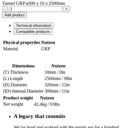
Tunnel GRP ø300 x 10 x 2500mm
-
+
Add product
Technical information
Compatible products
Physical properties
Nutzen
Material
GRP
Dimensions
Nutzen
(T) Thickness
10mm / 0in
(L) Length
2500mm / 98in
(D) Diameter
320mm / 12in
(ID) Internal Diameter
300mm / 11in
Product weight
Nutzen
Net weight
42.4kg / 93lbs
A legacy that commits
We’ve lived and worked with the unruly sea for a hundred