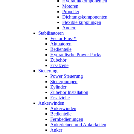
Hydraulikkomponenten
Motoren
Propeller
Dichtungskomponenten
Flexible kupplungen
Andere
Stabilisatoren
Vector Fins™
Aktuatoren
Bedienteile
Hydraulische Power Packs
Zubehör
Ersatzeile
Steuerung
Power Steuerung
Steuerpumpen
Zylinder
Zubehör Installation
Ersatzteile
Ankerwinden
Ankerwinden
Bedienteile
Fernbedienungen
Ankerleinen und Ankerketten
Anker