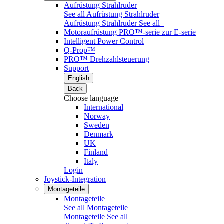
Aufrüstung Strahlruder
See all Aufrüstung Strahlruder
Aufrüstung Strahlruder
See all
Motoraufrüstung PRO™-serie zur E-serie
Intelligent Power Control
Q-Prop™
PRO™ Drehzahlsteuerung
Support
English
Back
Choose language
International
Norway
Sweden
Denmark
UK
Finland
Italy
Login
Joystick-Integration
Montageteile
Montageteile
See all Montageteile
Montageteile
See all