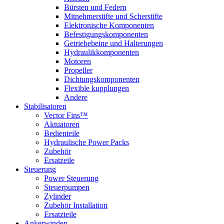
Bürsten und Federn
Mitnehmerstifte und Scherstifte
Elektronische Komponenten
Befestigungskomponenten
Getriebebeine und Halterungen
Hydraulikkomponenten
Motoren
Propeller
Dichtungskomponenten
Flexible kupplungen
Andere
Stabilisatoren
Vector Fins™
Aktuatoren
Bedienteile
Hydraulische Power Packs
Zubehör
Ersatzeile
Steuerung
Power Steuerung
Steuerpumpen
Zylinder
Zubehör Installation
Ersatzteile
Ankerwinden