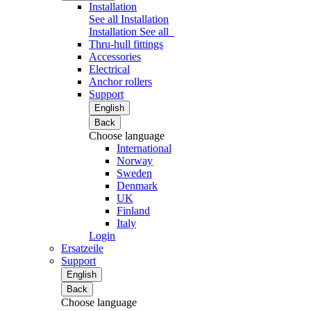
Installation
See all Installation
Installation
See all
Thru-hull fittings
Accessories
Electrical
Anchor rollers
Support
English
Back
Choose language
International
Norway
Sweden
Denmark
UK
Finland
Italy
Login
Ersatzeile
Support
English
Back
Choose language