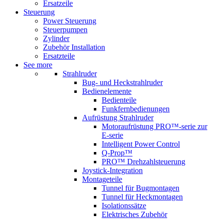
Ersatzeile
Steuerung
Power Steuerung
Steuerpumpen
Zylinder
Zubehör Installation
Ersatzteile
See more
Strahlruder
Bug- und Heckstrahlruder
Bedienelemente
Bedienteile
Funkfernbedienungen
Aufrüstung Strahlruder
Motoraufrüstung PRO™-serie zur
E-serie
Intelligent Power Control
Q-Prop™
PRO™ Drehzahlsteuerung
Joystick-Integration
Montageteile
Tunnel für Bugmontagen
Tunnel für Heckmontagen
Isolationssätze
Elektrisches Zubehör