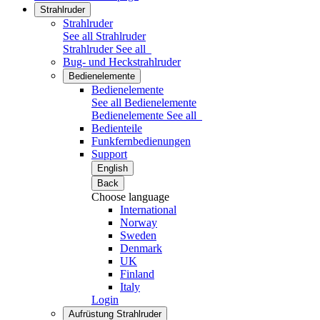
Strahlruder
Strahlruder
See all Strahlruder
Strahlruder
See all
Bug- und Heckstrahlruder
Bedienelemente
Bedienelemente
See all Bedienelemente
Bedienelemente
See all
Bedienteile
Funkfernbedienungen
Support
English
Back
Choose language
International
Norway
Sweden
Denmark
UK
Finland
Italy
Login
Aufrüstung Strahlruder