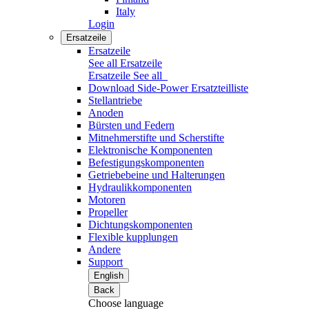
Italy
Login
Ersatzeile
Ersatzeile
See all Ersatzeile
Ersatzeile
See all
Download Side-Power Ersatzteilliste
Stellantriebe
Anoden
Bürsten und Federn
Mitnehmerstifte und Scherstifte
Elektronische Komponenten
Befestigungskomponenten
Getriebebeine und Halterungen
Hydraulikkomponenten
Motoren
Propeller
Dichtungskomponenten
Flexible kupplungen
Andere
Support
English
Back
Choose language