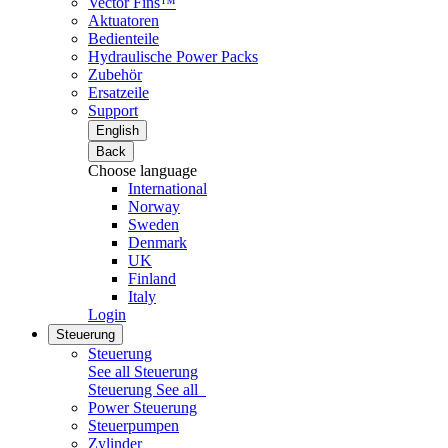
Vector Fins™
Aktuatoren
Bedienteile
Hydraulische Power Packs
Zubehör
Ersatzeile
Support
English
Back
Choose language
International
Norway
Sweden
Denmark
UK
Finland
Italy
Login
Steuerung
Steuerung
See all Steuerung
Steuerung
See all
Power Steuerung
Steuerpumpen
Zylinder