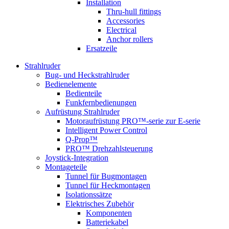
Installation
Thru-hull fittings
Accessories
Electrical
Anchor rollers
Ersatzeile
Strahlruder
Bug- und Heckstrahlruder
Bedienelemente
Bedienteile
Funkfernbedienungen
Aufrüstung Strahlruder
Motoraufrüstung PRO™-serie zur E-serie
Intelligent Power Control
Q-Prop™
PRO™ Drehzahlsteuerung
Joystick-Integration
Montageteile
Tunnel für Bugmontagen
Tunnel für Heckmontagen
Isolationssätze
Elektrisches Zubehör
Komponenten
Batteriekabel