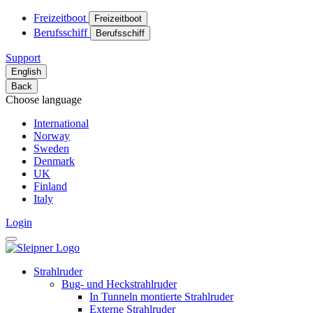
Freizeitboot
Freizeitboot
Berufsschiff
Berufsschiff
Support
English
Back
Choose language
International
Norway
Sweden
Denmark
UK
Finland
Italy
Login
Strahlruder
Bug- und Heckstrahlruder
In Tunneln montierte Strahlruder
Externe Strahlruder