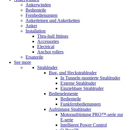
Ankerwinden
Bedienteile
Fernbedienungen
Ankerleinen und Ankerketten
Anker
Installation
Thru-hull fittings
Accessories
Electrical
Anchor rollers
Ersatzeile
See more
Strahlruder
Bug- und Heckstrahlruder
In Tunneln montierte Strahlruder
Externe Strahlruder
Einziehbare Strahlruder
Bedienelemente
Bedienteile
Funkfernbedienungen
Aufrüstung Strahlruder
Motoraufrüstung PRO™-serie zur
E-serie
Intelligent Power Control