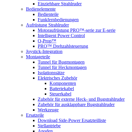
Einziehbare Strahlruder
Bedienelemente
Bedienteile
Funkfernbedienungen
Aufrüstung Strahlruder
Motoraufrüstung PRO™-serie zur E-serie
Intelligent Power Control
Q-Prop™
PRO™ Drehzahlsteuerung
Joystick-Integration
Montageteile
Tunnel für Bugmontagen
Tunnel für Heckmontagen
Isolationssätze
Elektrisches Zubehör
Komponenten
Batteriekabel
Steuerkabel
Zubehör für externe Heck- und Bugstrahlruder
Zubehör für ausklappbare Bugstrahlruder
Werkzeuge
Ersatzeile
Download Side-Power Ersatzteilliste
Stellantriebe
Anoden