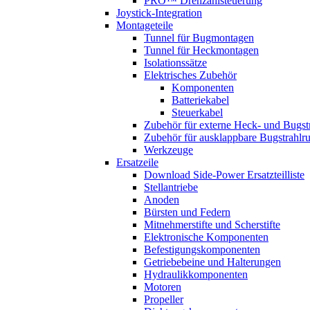
PRO™ Drehzahlsteuerung
Joystick-Integration
Montageteile
Tunnel für Bugmontagen
Tunnel für Heckmontagen
Isolationssätze
Elektrisches Zubehör
Komponenten
Batteriekabel
Steuerkabel
Zubehör für externe Heck- und Bugst
Zubehör für ausklappbare Bugstrahlr
Werkzeuge
Ersatzeile
Download Side-Power Ersatzteilliste
Stellantriebe
Anoden
Bürsten und Federn
Mitnehmerstifte und Scherstifte
Elektronische Komponenten
Befestigungskomponenten
Getriebebeine und Halterungen
Hydraulikkomponenten
Motoren
Propeller