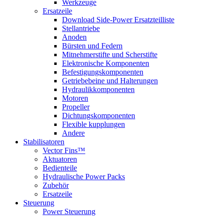
Werkzeuge
Ersatzeile
Download Side-Power Ersatzteilliste
Stellantriebe
Anoden
Bürsten und Federn
Mitnehmerstifte und Scherstifte
Elektronische Komponenten
Befestigungskomponenten
Getriebebeine und Halterungen
Hydraulikkomponenten
Motoren
Propeller
Dichtungskomponenten
Flexible kupplungen
Andere
Stabilisatoren
Vector Fins™
Aktuatoren
Bedienteile
Hydraulische Power Packs
Zubehör
Ersatzeile
Steuerung
Power Steuerung