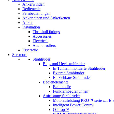
Ankerwinden
Bedienteile
Fernbedienungen
Ankerleinen und Ankerketten
Anker
Installation
Thru-hull fittings
Accessories
Electrical
Anchor rollers
Ersatzeile
See more
Strahlruder
Bug- und Heckstrahlruder
In Tunneln montierte Strahlruder
Externe Strahlruder
Einziehbare Strahlruder
Bedienelemente
Bedienteile
Funkfernbedienungen
Aufrüstung Strahlruder
Motoraufrüstung PRO™-serie zur E-s
Intelligent Power Control
Q-Prop™