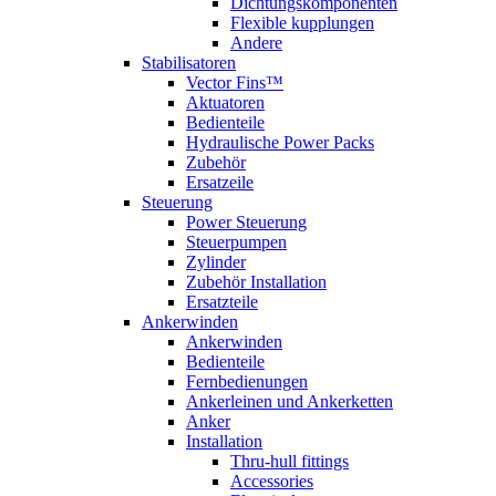
Dichtungskomponenten
Flexible kupplungen
Andere
Stabilisatoren
Vector Fins™
Aktuatoren
Bedienteile
Hydraulische Power Packs
Zubehör
Ersatzeile
Steuerung
Power Steuerung
Steuerpumpen
Zylinder
Zubehör Installation
Ersatzteile
Ankerwinden
Ankerwinden
Bedienteile
Fernbedienungen
Ankerleinen und Ankerketten
Anker
Installation
Thru-hull fittings
Accessories