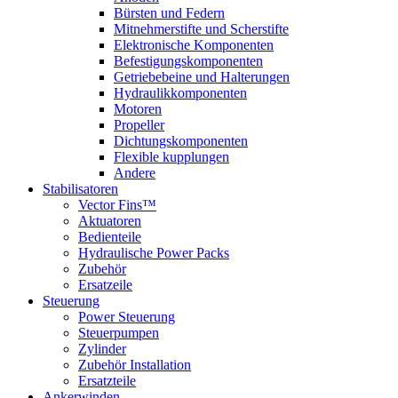
Bürsten und Federn
Mitnehmerstifte und Scherstifte
Elektronische Komponenten
Befestigungskomponenten
Getriebebeine und Halterungen
Hydraulikkomponenten
Motoren
Propeller
Dichtungskomponenten
Flexible kupplungen
Andere
Stabilisatoren
Vector Fins™
Aktuatoren
Bedienteile
Hydraulische Power Packs
Zubehör
Ersatzeile
Steuerung
Power Steuerung
Steuerpumpen
Zylinder
Zubehör Installation
Ersatzteile
Ankerwinden