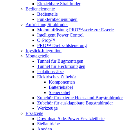
Einziehbare Strahlruder
Bedienelemente
Bedienteile
Funkfernbedienungen
Aufrüstung Strahlruder
Motoraufrüstung PRO™-serie zur E-serie
Intelligent Power Control
Q-Prop™
PRO™ Drehzahlsteuerung
Joystick-Integration
Montageteile
Tunnel für Bugmontagen
Tunnel für Heckmontagen
Isolationssätze
Elektrisches Zubehör
Komponenten
Batteriekabel
Steuerkabel
Zubehör für externe Heck- und Bugstrahlruder
Zubehör für ausklappbare Bugstrahlruder
Werkzeuge
Ersatzeile
Download Side-Power Ersatzteilliste
Stellantriebe
Anoden