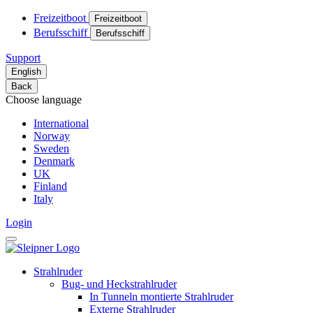
Freizeitboot
Freizeitboot
Berufsschiff
Berufsschiff
Support
English
Back
Choose language
International
Norway
Sweden
Denmark
UK
Finland
Italy
Login
Strahlruder
Bug- und Heckstrahlruder
In Tunneln montierte Strahlruder
Externe Strahlruder