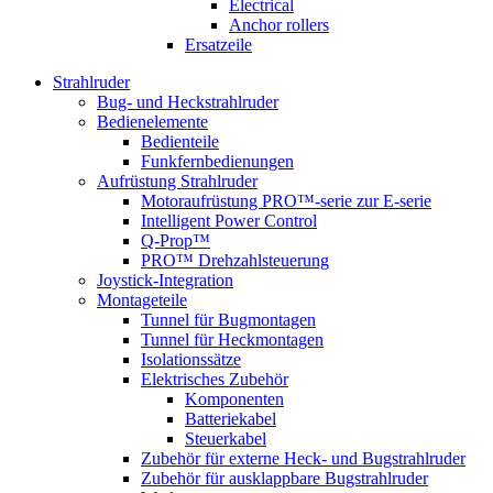
Electrical
Anchor rollers
Ersatzeile
Strahlruder
Bug- und Heckstrahlruder
Bedienelemente
Bedienteile
Funkfernbedienungen
Aufrüstung Strahlruder
Motoraufrüstung PRO™-serie zur E-serie
Intelligent Power Control
Q-Prop™
PRO™ Drehzahlsteuerung
Joystick-Integration
Montageteile
Tunnel für Bugmontagen
Tunnel für Heckmontagen
Isolationssätze
Elektrisches Zubehör
Komponenten
Batteriekabel
Steuerkabel
Zubehör für externe Heck- und Bugstrahlruder
Zubehör für ausklappbare Bugstrahlruder