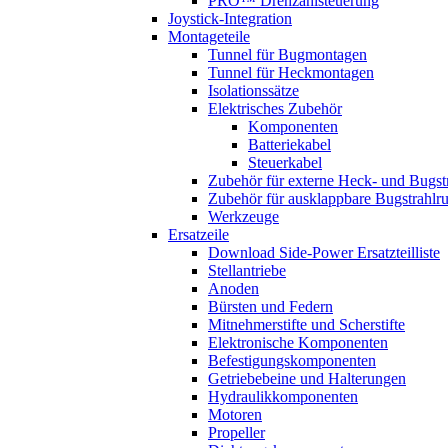
PRO™ Drehzahlsteuerung
Joystick-Integration
Montageteile
Tunnel für Bugmontagen
Tunnel für Heckmontagen
Isolationssätze
Elektrisches Zubehör
Komponenten
Batteriekabel
Steuerkabel
Zubehör für externe Heck- und Bugst
Zubehör für ausklappbare Bugstrahlr
Werkzeuge
Ersatzeile
Download Side-Power Ersatzteilliste
Stellantriebe
Anoden
Bürsten und Federn
Mitnehmerstifte und Scherstifte
Elektronische Komponenten
Befestigungskomponenten
Getriebebeine und Halterungen
Hydraulikkomponenten
Motoren
Propeller