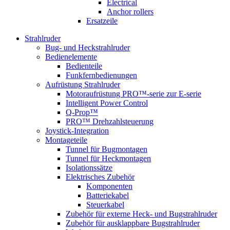
Electrical
Anchor rollers
Ersatzeile
Strahlruder
Bug- und Heckstrahlruder
Bedienelemente
Bedienteile
Funkfernbedienungen
Aufrüstung Strahlruder
Motoraufrüstung PRO™-serie zur E-serie
Intelligent Power Control
Q-Prop™
PRO™ Drehzahlsteuerung
Joystick-Integration
Montageteile
Tunnel für Bugmontagen
Tunnel für Heckmontagen
Isolationssätze
Elektrisches Zubehör
Komponenten
Batteriekabel
Steuerkabel
Zubehör für externe Heck- und Bugstrahlruder
Zubehör für ausklappbare Bugstrahlruder