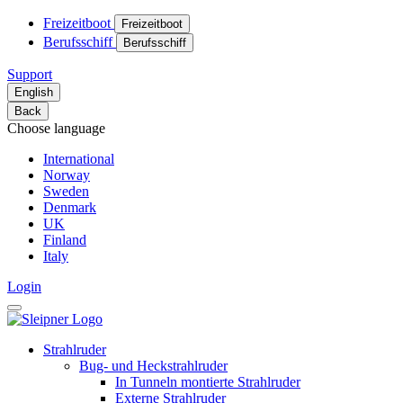
Freizeitboot
Freizeitboot
Berufsschiff
Berufsschiff
Support
English
Back
Choose language
International
Norway
Sweden
Denmark
UK
Finland
Italy
Login
Strahlruder
Bug- und Heckstrahlruder
In Tunneln montierte Strahlruder
Externe Strahlruder