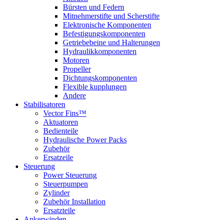
Bürsten und Federn
Mitnehmerstifte und Scherstifte
Elektronische Komponenten
Befestigungskomponenten
Getriebebeine und Halterungen
Hydraulikkomponenten
Motoren
Propeller
Dichtungskomponenten
Flexible kupplungen
Andere
Stabilisatoren
Vector Fins™
Aktuatoren
Bedienteile
Hydraulische Power Packs
Zubehör
Ersatzeile
Steuerung
Power Steuerung
Steuerpumpen
Zylinder
Zubehör Installation
Ersatzteile
Ankerwinden