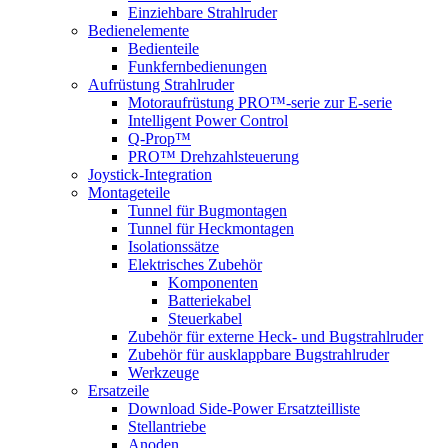
Einziehbare Strahlruder
Bedienelemente
Bedienteile
Funkfernbedienungen
Aufrüstung Strahlruder
Motoraufrüstung PRO™-serie zur E-serie
Intelligent Power Control
Q-Prop™
PRO™ Drehzahlsteuerung
Joystick-Integration
Montageteile
Tunnel für Bugmontagen
Tunnel für Heckmontagen
Isolationssätze
Elektrisches Zubehör
Komponenten
Batteriekabel
Steuerkabel
Zubehör für externe Heck- und Bugstrahlruder
Zubehör für ausklappbare Bugstrahlruder
Werkzeuge
Ersatzeile
Download Side-Power Ersatzteilliste
Stellantriebe
Anoden