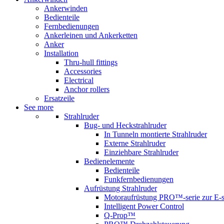
Ankerwinden
Bedienteile
Fernbedienungen
Ankerleinen und Ankerketten
Anker
Installation
Thru-hull fittings
Accessories
Electrical
Anchor rollers
Ersatzeile
See more
Strahlruder
Bug- und Heckstrahlruder
In Tunneln montierte Strahlruder
Externe Strahlruder
Einziehbare Strahlruder
Bedienelemente
Bedienteile
Funkfernbedienungen
Aufrüstung Strahlruder
Motoraufrüstung PRO™-serie zur E-s
Intelligent Power Control
Q-Prop™