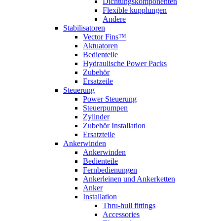
Dichtungskomponenten
Flexible kupplungen
Andere
Stabilisatoren
Vector Fins™
Aktuatoren
Bedienteile
Hydraulische Power Packs
Zubehör
Ersatzeile
Steuerung
Power Steuerung
Steuerpumpen
Zylinder
Zubehör Installation
Ersatzteile
Ankerwinden
Ankerwinden
Bedienteile
Fernbedienungen
Ankerleinen und Ankerketten
Anker
Installation
Thru-hull fittings
Accessories